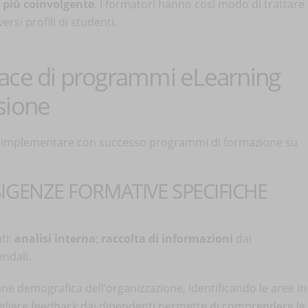
 più coinvolgente
. I formatori hanno così modo di trattare
ersi profili di studenti.
ace di programmi eLearning
usione
er implementare con successo programmi di formazione su
SIGENZE FORMATIVE SPECIFICHE
ti:
analisi interna
;
raccolta di informazioni
dai
endali.
one demografica dell’organizzazione, identificando le aree in
cogliere feedback dai dipendenti permette di comprendere le