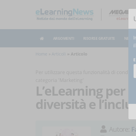
I
ARGOMENTI
RISORSE GRATUITE
NEWSL
i
Home
Articoli
Articolo
E
Per utilizzare questa funzionalità di condiv
categoria 'Marketing'
L’eLearning per l
diversità e l’incl
Autore:
F