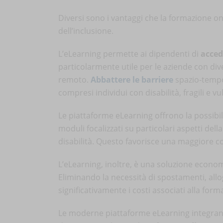
Diversi sono i vantaggi che la formazione onl
dell’inclusione.
L’eLearning permette ai dipendenti di
acced
particolarmente utile per le aziende con div
remoto.
Abbattere le barriere
spazio-tempor
compresi individui con disabilità, fragili e vu
Le piattaforme eLearning offrono la possibil
moduli focalizzati su particolari aspetti del
disabilità. Questo favorisce una maggiore co
L’eLearning, inoltre, è una soluzione econo
Eliminando la necessità di spostamenti, allo
significativamente i costi associati alla form
Le moderne piattaforme eLearning integrano 