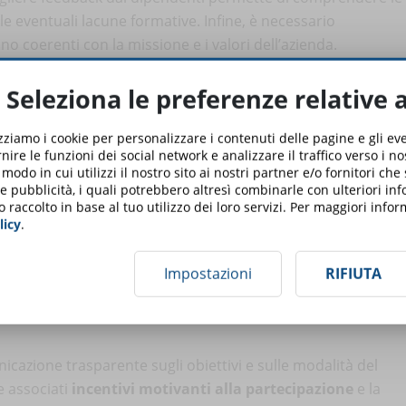
lle eventuali lacune formative. Infine, è necessario
ano coerenti con la missione e i valori dell’azienda.
ME E CONTENUTI ADEGUATI
Seleziona le preferenze relative 
enti
sono elementi fondamentali dell’esecuzione di questa
izziamo i cookie per personalizzare i contenuti delle pagine e gli e
rispettino le linee guida, garantendo l’usabilità per tutti i
nire le funzioni dei social network e analizzare il traffico verso i n
l punto di partenza. A scelta effettuata, è importante
odo in cui utilizzi il nostro sito ai nostri partner e/o fornitori che
 e pubblicità, i quali potrebbero altresì combinarle con ulteriori in
o tematiche specifiche D&I, come la gestione dei pregiudizi
o raccolto in base al tuo utilizzo dei loro servizi. Per maggiori inf
l’uguaglianza di genere.
licy
.
a Diversity Management
proposti da Mega Italia Media.
Impostazioni
RIFIUTA
 DEI DIPENDENTI NEL PROCESSO
cazione trasparente sugli obiettivi e sulle modalità del
e associati
incentivi motivanti alla partecipazione
e la