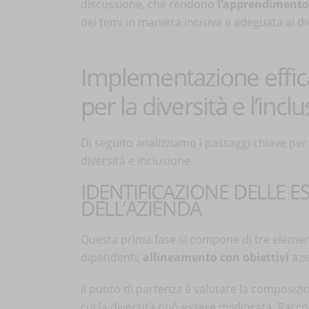
discussione, che rendono
l’apprendimento
dei temi in maniera incisiva e adeguata ai div
Implementazione effic
per la diversità e l’incl
Di seguito analizziamo i passaggi chiave p
diversità e inclusione.
IDENTIFICAZIONE DELLE E
DELL’AZIENDA
Questa prima fase si compone di tre elemen
dipendenti;
allineamento con obiettivi
azi
Il punto di partenza è valutare la composizi
cui la diversità può essere migliorata. Rac