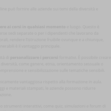
ine può fornire alle aziende sui temi della diversità e
ere ai corsi in qualsiasi momento
e luogo. Questo è
erse sedi separate o per i dipendenti che lavorano da
ali, rendere l’istruzione fruibile ovunque e a chiunque,
lnerabili è il vantaggio principale.
ità di
personalizzare i percorsi
formativi. È possibile creare
la diversità, come genere, etnia, orientamento sessuale o
mprensione e sensibilizzazione sulle tematiche sensibili.
micamente vantaggiosa rispetto alla formazione in aula.
ggi e materiali stampati, le aziende possono ridurre
azione.
strumenti interattivi, come quiz, simulazioni e forum di