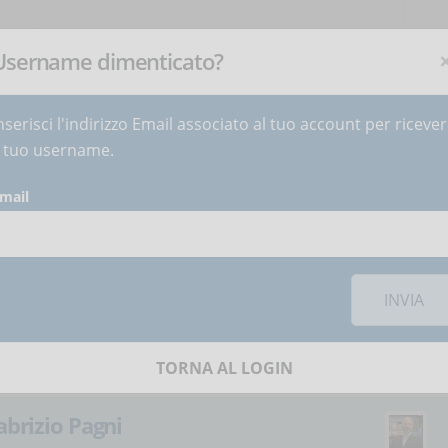
NEWSLETTER
Iscriviti
ora
!
Username dimenticato?
nserisci l'indirizzo Email associato al tuo account per riceve
ETTER
DIVENTA AUTORE
CONTATTI
l tuo username.
mail
isione sui social network è necessario
accettare i cookie
della
a formazione sulla
INVIA
usione
TORNA AL LOGIN
abrizio Pagni