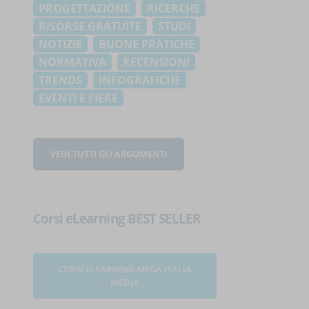
PROGETTAZIONE
RICERCHE
RISORSE GRATUITE
STUDI
NOTIZIE
BUONE PRATICHE
NORMATIVA
RECENSIONI
TRENDS
INFOGRAFICHE
EVENTI E FIERE
VEDI TUTTI GLI ARGOMENTI
Corsi eLearning BEST SELLER
CORSI ELEARNING MEGA ITALIA
MEDIA