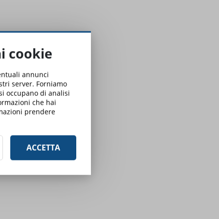
ai cookie
ventuali annunci
ostri server. Forniamo
 si occupano di analisi
formazioni che hai
ormazioni prendere
ACCETTA