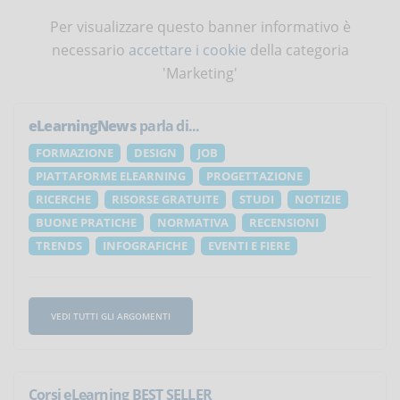
Per visualizzare questo banner informativo è
necessario
accettare i cookie
della categoria
'Marketing'
eLearningNews
parla di...
FORMAZIONE
DESIGN
JOB
PIATTAFORME ELEARNING
PROGETTAZIONE
RICERCHE
RISORSE GRATUITE
STUDI
NOTIZIE
BUONE PRATICHE
NORMATIVA
RECENSIONI
TRENDS
INFOGRAFICHE
EVENTI E FIERE
VEDI TUTTI GLI ARGOMENTI
Corsi eLearning BEST SELLER