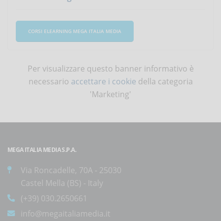
CORSI ELEARNING MEGA ITALIA MEDIA
Per visualizzare questo banner informativo è
necessario
accettare i cookie
della categoria
'Marketing'
MEGA ITALIA MEDIA S.P.A.
Via Roncadelle, 70A - 25030
Castel Mella (BS) - Italy
(+39) 030.2650661
info@megaitaliamedia.it