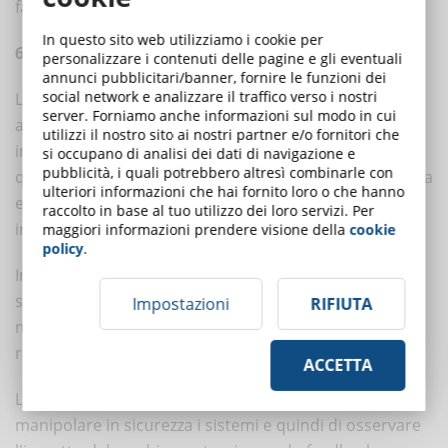
favorendo la conservazione delle conoscenze apprese.
In questo sito web utilizziamo i cookie per
6. Pratica (75%)
personalizzare i contenuti delle pagine e gli eventuali
annunci pubblicitari/banner, fornire le funzioni dei
social network e analizzare il traffico verso i nostri
L'applicazione
pratica
è considerata uno dei metodi di
server. Forniamo anche informazioni sul modo in cui
apprendimento più efficaci in quanto consente ad un
utilizzi il nostro sito ai nostri partner e/o fornitori che
individuo di applicare ciò che ha imparato alla pratica
si occupano di analisi dei dati di navigazione e
pubblicità, i quali potrebbero altresì combinarle con
quotidiana, favorendo una comprensione più profonda
ulteriori informazioni che hai fornito loro o che hanno
e una memorizzazione a lungo termine delle
raccolto in base al tuo utilizzo dei loro servizi. Per
informazioni apprese (75%).
maggiori informazioni prendere visione della
cookie
policy
.
In questo ambito, la tecnologia ha amplificato
significativamente le opportunità di fare pratica
Impostazioni
RIFIUTA
mediante la simulazione, grazie a strumenti come la
realtà aumentata o virtuale.
ACCETTA
L'apprendimento simulato consente alle persone di
manipolare in sicurezza i sistemi e quindi di osservare