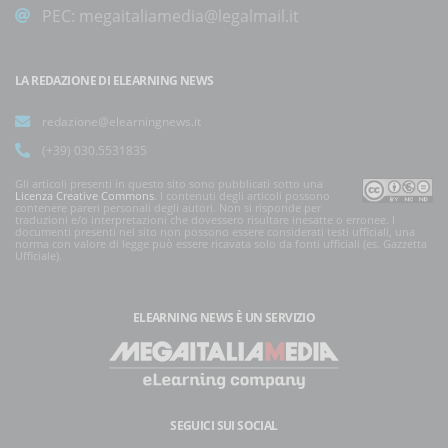
PEC:
megaitaliamedia@legalmail.it
LA REDAZIONE DI ELEARNING NEWS
redazione@elearningnews.it
(+39) 030.5531835
Gli articoli presenti in questo sito sono pubblicati sotto una
Licenza Creative Commons
. I contenuti degli articoli possono
contenere pareri personali degli autori. Non si risponde per
traduzioni e/o interpretazioni che dovessero risultare inesatte o erronee. I
documenti presenti nel sito non possono essere considerati testi ufficiali, una
norma con valore di legge può essere ricavata solo da fonti ufficiali (es. Gazzetta
Ufficiale).
ELEARNING NEWS
È UN SERVIZIO
SEGUICI SUI SOCIAL