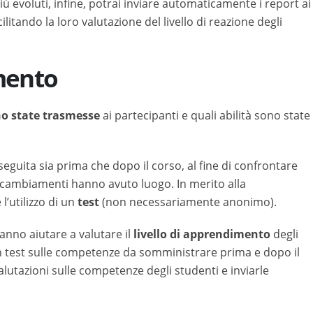
iù evoluti, infine, potrai inviare automaticamente i report ai
cilitando la loro valutazione del livello di reazione degli
mento
no state trasmesse
ai partecipanti e quali abilità sono state
eguita sia prima che dopo il corso, al fine di confrontare
 cambiamenti hanno avuto luogo. In merito alla
l’utilizzo di un
test
(non necessariamente anonimo).
anno aiutare a valutare il
livello di apprendimento
degli
n test sulle competenze da somministrare prima e dopo il
valutazioni sulle competenze degli studenti e inviarle