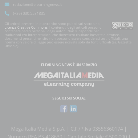
redazione@elearningnews.it
(+39) 030.5531835
Gli articoli presenti in questo sito sono pubblicati sotto una
Licenza Creative Commons
. I contenuti degli articoli possono
contenere pareri personali degli autori. Non si risponde per
traduzioni e/o interpretazioni che dovessero risultare inesatte o erronee. I
documenti presenti nel sito non possono essere considerati testi ufficiali, una
norma con valore di legge può essere ricavata solo da fonti ufficiali (es. Gazzetta
Ufficiale).
ELEARNING NEWS
È UN SERVIZIO
SEGUICI SUI SOCIAL
Mega Italia Media S.p.A. | C.F./P.Iva 03556360174 |
Numero REA BS-418630 | Capitale Sociale € 500.000 |