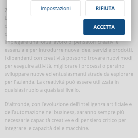
Impostazioni
RIFIUTA
7. Creatività
La creatività è un’abilità chiave per rispondere al
cambiamento e adattarsi agli scenari sempre più
ACCETTA
complessi che caratterizzano il mondo del lavoro.
Impiegare una forza lavoro di pensatori creativi è
essenziale per introdurre nuove idee, servizi e prodotti.
I dipendenti con creatività possono trovare nuovi modi
per eseguire attività, migliorare i processi o persino
sviluppare nuove ed entusiasmanti strade da esplorare
per l'azienda. La creatività può essere utilizzata in
qualsiasi ruolo a qualsiasi livello.
D’altronde, con l’evoluzione dell’intelligenza artificiale e
dell’automazione nel business, saranno sempre più
necessarie capacità creative e di pensiero critico per
integrare le capacità delle macchine.