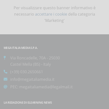
Per visualizzare questo banner informativo è
necessario
accettare i cookie
della categoria
'Marketing'
MEGA ITALIA MEDIA S.P.A.
Via Roncadelle, 70A - 25030
Castel Mella (BS) - Italy
(+39) 030.2650661
info@megaitaliamedia.it
PEC:
megaitaliamedia@legalmail.it
LA REDAZIONE DI ELEARNING NEWS