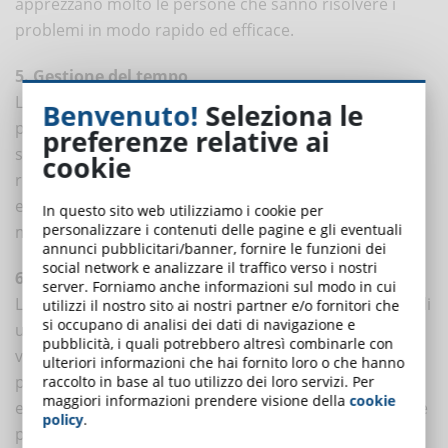
apprezzano molto le persone che sanno risolvere i
problemi in modo rapido ed efficace.
5. Gestione del tempo
La gestione del tempo è indiscutibilmente legata alla
Benvenuto!
Seleziona le
produttività. Quando un dipendente è in grado di
preferenze relative ai
sfruttare al meglio il suo tempo, è più probabile che
cookie
rispetti le scadenze e completi le attività in modo
efficiente. Questo, naturalmente, si traduce in una
In questo sito web utilizziamo i cookie per
personalizzare i contenuti delle pagine e gli eventuali
maggiore redditività per l’azienda.
annunci pubblicitari/banner, fornire le funzioni dei
social network e analizzare il traffico verso i nostri
6. Pensiero critico
server. Forniamo anche informazioni sul modo in cui
La capacità di pensiero critico consiste nella capacità di
utilizzi il nostro sito ai nostri partner e/o fornitori che
si occupano di analisi dei dati di navigazione e
utilizzare la logica e il ragionamento per analizzare e
pubblicità, i quali potrebbero altresì combinarle con
valutare le diverse situazioni con accuratezza,
ulteriori informazioni che hai fornito loro o che hanno
precisione e competenza. Si basa sull’abilità di rilevare
raccolto in base al tuo utilizzo dei loro servizi. Per
maggiori informazioni prendere visione della
cookie
e osservare l’esperienza e, successivamente, elaborare
policy
.
possibili soluzioni e i pro e i contro di queste.