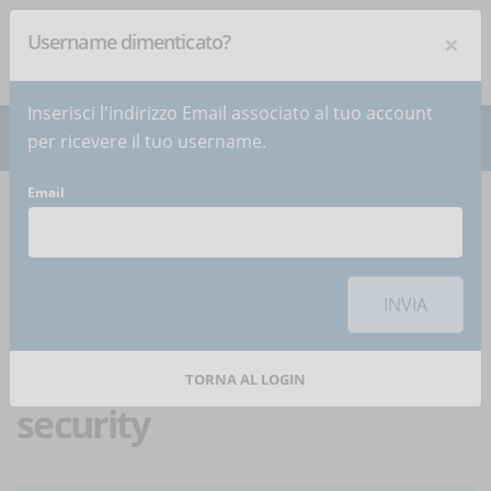
×
Username dimenticato?
NEWSLETTER
Iscriviti
!
Inserisci l'indirizzo Email associato al tuo account
per ricevere il tuo username.
Email
Home
Articoli
Articolo
Per utilizzare questa funzionalità di condivisione sui social network è
necessario
accettare i cookie
della categoria 'Marketing'
INVIA
Il mondo del lavoro in
smart working: cyber
TORNA AL LOGIN
security