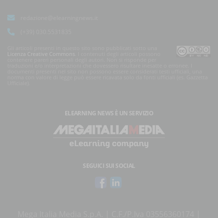
redazione@elearningnews.it
(+39) 030.5531835
Gli articoli presenti in questo sito sono pubblicati sotto una
Licenza Creative Commons
. I contenuti degli articoli possono
contenere pareri personali degli autori. Non si risponde per
traduzioni e/o interpretazioni che dovessero risultare inesatte o erronee. I
documenti presenti nel sito non possono essere considerati testi ufficiali, una
norma con valore di legge può essere ricavata solo da fonti ufficiali (es. Gazzetta
Ufficiale).
ELEARNING NEWS
È UN SERVIZIO
SEGUICI SUI SOCIAL
Mega Italia Media S.p.A. | C.F./P.Iva 03556360174 |