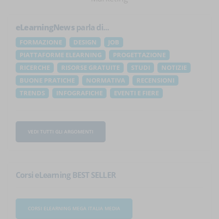
eLearningNews
parla di...
FORMAZIONE
DESIGN
JOB
PIATTAFORME ELEARNING
PROGETTAZIONE
RICERCHE
RISORSE GRATUITE
STUDI
NOTIZIE
BUONE PRATICHE
NORMATIVA
RECENSIONI
TRENDS
INFOGRAFICHE
EVENTI E FIERE
VEDI TUTTI GLI ARGOMENTI
Corsi eLearning BEST SELLER
CORSI ELEARNING MEGA ITALIA MEDIA