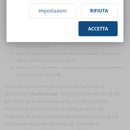
fare periodicamente analisi del rischio tecnologico;
Impostazioni
RIFIUTA
condurre costantemente attività di asset e software inventory
allo scopo di identificare oggetti hardware o software non
"aziendali";
ACCETTA
adottare sistemi di monitoraggio della rete al fine di identificare
tramite sistemi di early warning anomalie a livello di traffico
della rete aziendale;
avere un adeguato sistema di disaster recovery o almeno un
efficace sistema di backup in cloud;
attivare sul PC domestico una partizione separata per gestire e
conservare i dati aziendali.
Sarebbe ancora meglio optare per soluzioni e
applicativi "
cloud based
": l'applicativo è nel cloud del
fornitore ed è necessario solo un collegamento
internet ed un'interfaccia di collegamento (un
browser). In questo modo il dipendente può usare il
computer senza installare alcun software e