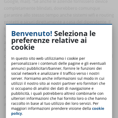
Google, mail). "Se anche le aziende fornissero device
completamente blindati, dovrebbero comunque
garantire allo stesso tempo anche sistemi wifi e routing
protetti e sicuri direttamente a casa del dipendente. Il
tutto governato da policy e procedure del corretto
Benvenuto!
Seleziona le
utilizzo dei sistemi e dotazione aziendale", dice Iezzi. E
preferenze relative ai
aggiunge: "Ma non sarebbe sufficiente. La rete
cookie
domestica può essere messa a rischio anche dai
comportamenti di altri membri del nucleo familiare del
In questo sito web utilizziamo i cookie per
dipendente. Per questo motivo, le attività di
personalizzare i contenuti delle pagine e gli eventuali
annunci pubblicitari/banner, fornire le funzioni dei
formazione che periodicamente vengono effettuate ai
social network e analizzare il traffico verso i nostri
dipendenti potrebbero essere allargate anche ai
server. Forniamo anche informazioni sul modo in cui
familiari".
utilizzi il nostro sito ai nostri partner e/o fornitori che
si occupano di analisi dei dati di navigazione e
pubblicità, i quali potrebbero altresì combinarle con
A parere degli esperti, le policy più tecniche che le
ulteriori informazioni che hai fornito loro o che hanno
raccolto in base al tuo utilizzo dei loro servizi. Per
aziende dovrebbero adottare sono quelle finalizzate a:
maggiori informazioni prendere visione della
cookie
policy
.
determinare il sistema aziendale di videoconferenza e di chat;