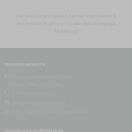
Per visualizzare questo banner informativo è
necessario
accettare i cookie
della categoria
'Marketing'
MEGA ITALIA MEDIA S.P.A.
Via Roncadelle, 70A - 25030
Castel Mella (BS) - Italy
(+39) 030.2650661
info@megaitaliamedia.it
PEC:
megaitaliamedia@legalmail.it
LA REDAZIONE DI ELEARNING NEWS