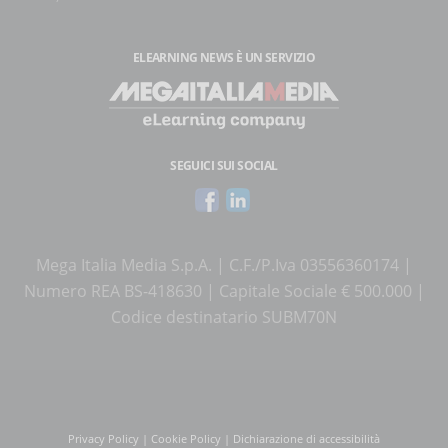
ELEARNING NEWS
È UN SERVIZIO
SEGUICI SUI SOCIAL
Mega Italia Media S.p.A. | C.F./P.Iva 03556360174 |
Numero REA BS-418630 | Capitale Sociale € 500.000 |
Codice destinatario SUBM70N
Privacy Policy
|
Cookie Policy
|
Dichiarazione di accessibilità