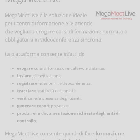
MegaMeetLive è la soluzione ideale
per i centri di formazione e le aziende
che vogliono erogare corsi di formazione normata o
obbligatoria in videoconferenza sincrona.
La piattaforma consente infatti di:
erogare
corsi di formazione dal vivo a distanza;
inviare
gli inviti ai corsi;
registrare
le lezioni in videoconferenza;
tracciare
le attività dei corsisti;
verificare
la presenza degli utenti;
generare
report
presenze;
produrre la documentazione richiesta dagli enti di
controllo
.
MegaMeetLive consente quindi di fare
formazione