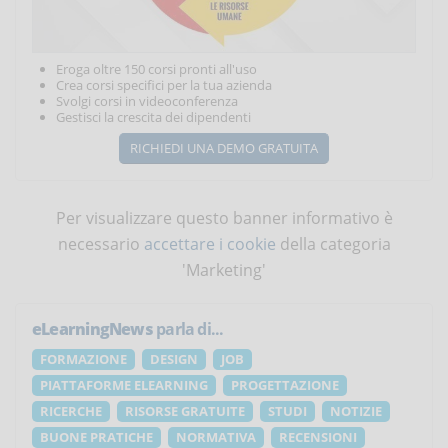
Eroga oltre 150 corsi pronti all'uso
Crea corsi specifici per la tua azienda
Svolgi corsi in videoconferenza
Gestisci la crescita dei dipendenti
RICHIEDI UNA DEMO GRATUITA
Per visualizzare questo banner informativo è
necessario
accettare i cookie
della categoria
'Marketing'
eLearningNews
parla di...
FORMAZIONE
DESIGN
JOB
PIATTAFORME ELEARNING
PROGETTAZIONE
RICERCHE
RISORSE GRATUITE
STUDI
NOTIZIE
BUONE PRATICHE
NORMATIVA
RECENSIONI