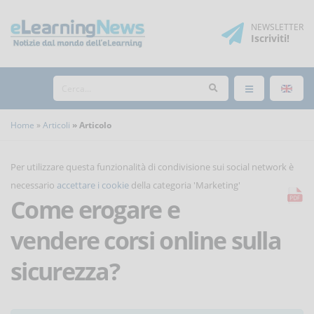
NEWSLETTER
Iscriviti
!
Home
Articoli
Articolo
Per utilizzare questa funzionalità di condivisione sui social network è
necessario
accettare i cookie
della categoria 'Marketing'
Come erogare e
vendere corsi online sulla
sicurezza?