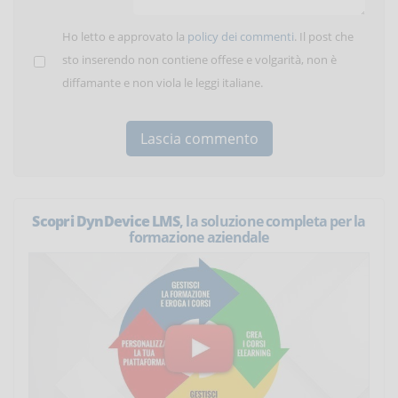
Ho letto e approvato la
policy dei commenti
. Il post che
sto inserendo non contiene offese e volgarità, non è
diffamante e non viola le leggi italiane.
Scopri DynDevice LMS
, la soluzione completa per la
formazione aziendale