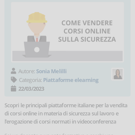
Autore:
Sonia Melilli
Categoria:
Piattaforme elearning
22/03/2023
Scopri le principali piattaforme italiane per la vendita
di corsi online in materia di sicurezza sul lavoro e
l’erogazione di corsi normati in videoconferenza