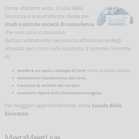
Come abbiamo visto, Scuola della
Sicurezza è la piattaforma ideale per
studi o piccole società di consulenza
che non sono in possesso
dell’accreditamento necessario all’emissione degli
attestati per i corsi sulla sicurezza. Il sistema consente
di:
vendere un vasto catalogo di corsi
online di elevata qualità;
monitorare l’andamento dei corsi
;
tracciare le attività dei corsisti
;
scaricare report sulla formazione erogata
.
Per maggiori approfondimenti, visita
Scuola della
Sicurezza
.
MegaMeetLive