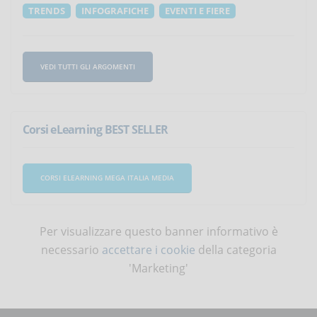
TRENDS
INFOGRAFICHE
EVENTI E FIERE
VEDI TUTTI GLI ARGOMENTI
Corsi eLearning BEST SELLER
CORSI ELEARNING MEGA ITALIA MEDIA
Per visualizzare questo banner informativo è
necessario
accettare i cookie
della categoria
'Marketing'