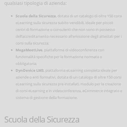
qualsiasi tipologia di azienda:
Scuola della Sicurezza
, dotata di un catalogo di oltre 150 corsi
eLearning sulla sicurezza subito vendibili, ideale per piccoli
centri di formazione o consulenti che non sono in possesso
dell’accreditamento necessario all’emissione degli attestati per i
corsi sulla sicurezza;
MegaMeetLive
, piattaforma di videoconferenza con
funzionalità specifiche per la formazione normata o
obbligatoria;
DynDevice LMS
, piattaforma eLearning completa ideale per
aziende o enti formativi, dotata di un catalogo di oltre 150 corsi
eLearning sulla sicurezza pre-installati, modulo per la creazione
di corsi eLearning e in videoconferenza, eCommerce integrato e
sistema di gestione della formazione.
Scuola della Sicurezza