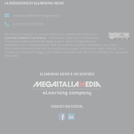
LA REDAZIONE DI ELEARNING NEWS
redazione@elearningnews.it
(+39) 030.5531835
Gli articoli presenti in questo sito sono pubblicati sotto una
Licenza Creative Commons
. I contenuti degli articoli possono
contenere pareri personali degli autori. Non si risponde per
traduzioni e/o interpretazioni che dovessero risultare inesatte o erronee. I
documenti presenti nel sito non possono essere considerati testi ufficiali, una
norma con valore di legge può essere ricavata solo da fonti ufficiali (es. Gazzetta
Ufficiale).
ELEARNING NEWS
È UN SERVIZIO
SEGUICI SUI SOCIAL