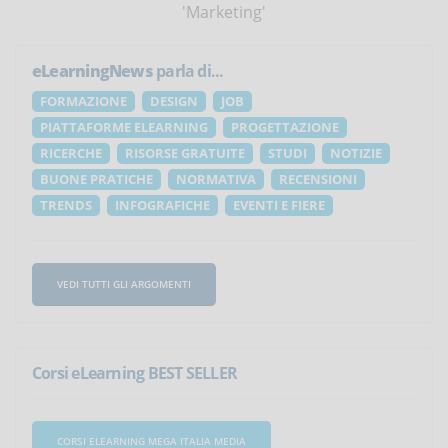
'Marketing'
eLearningNews
parla di...
FORMAZIONE
DESIGN
JOB
PIATTAFORME ELEARNING
PROGETTAZIONE
RICERCHE
RISORSE GRATUITE
STUDI
NOTIZIE
BUONE PRATICHE
NORMATIVA
RECENSIONI
TRENDS
INFOGRAFICHE
EVENTI E FIERE
VEDI TUTTI GLI ARGOMENTI
Corsi eLearning BEST SELLER
CORSI ELEARNING MEGA ITALIA MEDIA