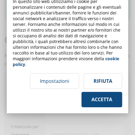
In questo sito web utilizziamo i cookie per
personalizzare i contenuti delle pagine e gli eventuali
ISCRIVITI ALLA NEWSLETTER
annunci pubblicitari/banner, fornire le funzioni dei
social network e analizzare il traffico verso i nostri
server. Forniamo anche informazioni sul modo in cui
utilizzi il nostro sito ai nostri partner e/o fornitori che
si occupano di analisi dei dati di navigazione e
Commenti:
pubblicità, i quali potrebbero altresì combinarle con
ulteriori informazioni che hai fornito loro o che hanno
raccolto in base al tuo utilizzo dei loro servizi. Per
Nessun commento è ancora presente. Scrivi tu il primo
maggiori informazioni prendere visione della
cookie
commento a questo articolo!
policy
.
Impostazioni
RIFIUTA
Pubblica un commento
ACCETTA
Utente:
E-Mail (solo per
ricevere le