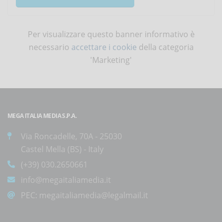
Per visualizzare questo banner informativo è
necessario
accettare i cookie
della categoria
'Marketing'
MEGA ITALIA MEDIA S.P.A.
Via Roncadelle, 70A - 25030
Castel Mella (BS) - Italy
(+39) 030.2650661
info@megaitaliamedia.it
PEC:
megaitaliamedia@legalmail.it