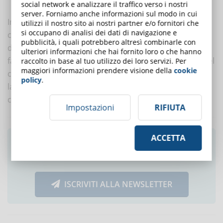
il cliente per individuare problemi e modifiche da apportare.
social network e analizzare il traffico verso i nostri
server. Forniamo anche informazioni sul modo in cui
Invece di creare un corso completo da sottoporre al
utilizzi il nostro sito ai nostri partner e/o fornitori che
si occupano di analisi dei dati di navigazione e
cliente al suo completamento, i professionisti
pubblicità, i quali potrebbero altresì combinarle con
dell’eLearning possono lavorare per brevi moduli,
ulteriori informazioni che hai fornito loro o che hanno
facilmente modificabili in base al feedback continuo del
raccolto in base al tuo utilizzo dei loro servizi. Per
maggiori informazioni prendere visione della
cookie
cliente, risparmiando risorse e garantendo che il
policy
.
lavoro di squadra porti a un’agile gestione del
cambiamento.
Impostazioni
RIFIUTA
ACCETTA
Ti è piaciuto questo articolo? Iscriviti alla
newsletter e ricevi le notizie settimanali!
ISCRIVITI ALLA NEWSLETTER