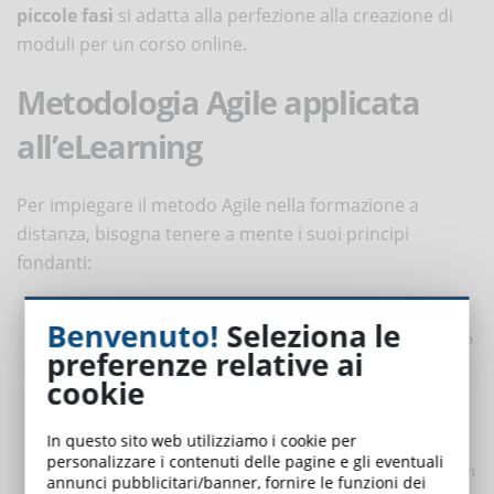
piccole fasi
si adatta alla perfezione alla creazione di
moduli per un corso online.
Metodologia Agile applicata
all’eLearning
Per impiegare il metodo Agile nella formazione a
distanza, bisogna tenere a mente i suoi principi
fondanti:
Il concetto di
team
è più ampio e include il team di
Benvenuto!
Seleziona le
progettazione e le parti interessate del cliente. Tenendo questo
preferenze relative ai
a mente, si possono includere i beneficiari del corso e le
cookie
conoscenze pregresse che hanno. In questo modo è anche più
facile
inserire i contenuti generati dagli utenti
nella
In questo sito web utilizziamo i cookie per
formazione online.
personalizzare i contenuti delle pagine e gli eventuali
Ogni fase del progetto è caratterizzata da incontri frequenti con
annunci pubblicitari/banner, fornire le funzioni dei