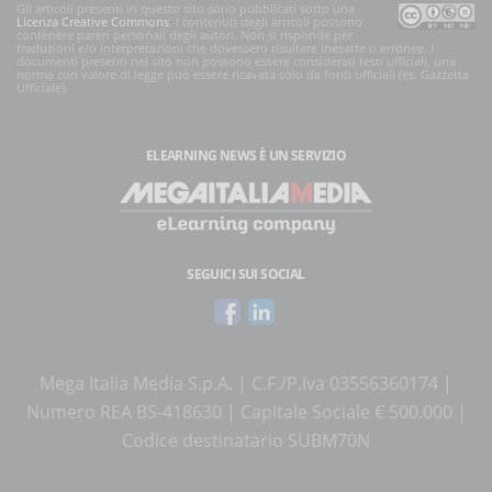
Gli articoli presenti in questo sito sono pubblicati sotto una
Licenza Creative Commons
. I contenuti degli articoli possono
contenere pareri personali degli autori. Non si risponde per
traduzioni e/o interpretazioni che dovessero risultare inesatte o erronee. I
documenti presenti nel sito non possono essere considerati testi ufficiali, una
norma con valore di legge può essere ricavata solo da fonti ufficiali (es. Gazzetta
Ufficiale).
ELEARNING NEWS
È UN SERVIZIO
SEGUICI SUI SOCIAL
Mega Italia Media S.p.A. | C.F./P.Iva 03556360174 |
Numero REA BS-418630 | Capitale Sociale € 500.000 |
Codice destinatario SUBM70N