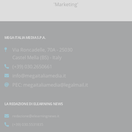
'Marketing'
MEGA ITALIA MEDIA S.P.A.
Via Roncadelle, 70A - 25030
Castel Mella (BS) - Italy
(+39) 030.2650661
info@megaitaliamedia.it
PEC:
megaitaliamedia@legalmail.it
LA REDAZIONE DI ELEARNING NEWS
redazione@elearningnews.it
(+39) 030.5531835