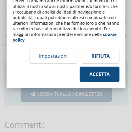
server. Forniamo anche informazioni sul modo in cui
Oggi gli strumenti tecnologici a disposizione
utilizzi il nostro sito ai nostri partner e/o fornitori che
si occupano di analisi dei dati di navigazione e
consentono di sviluppare al meglio programmi di
pubblicità, i quali potrebbero altresì combinarle con
formazione online. Il che non è una risorsa indifferente
ulteriori informazioni che hai fornito loro o che hanno
nella cassetta degli attrezzi del reparto L&D. La
raccolto in base al tuo utilizzo dei loro servizi. Per
maggiori informazioni prendere visione della
cookie
maggiore rivoluzione della formazione negli utlimi anni
policy
.
si è, infatti, sviluppata su base tecnologica.
Impostazioni
RIFIUTA
Ti è piaciuto questo articolo? Iscriviti alla
ACCETTA
newsletter e ricevi le notizie settimanali!
ISCRIVITI ALLA NEWSLETTER
Commenti: