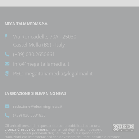
MEGA ITALIA MEDIA S.P.A.
Via Roncadelle, 70A - 25030
Castel Mella (BS) - Italy
(+39) 030.2650661
info@megaitaliamedia.it
PEC:
megaitaliamedia@legalmail.it
LA REDAZIONE DI ELEARNING NEWS
redazione@elearningnews.it
(+39) 030.5531835
Gli articoli presenti in questo sito sono pubblicati sotto una
Licenza Creative Commons
. I contenuti degli articoli possono
contenere pareri personali degli autori. Non si risponde per
traduzioni e/o interpretazioni che dovessero risultare inesatte o erronee. I