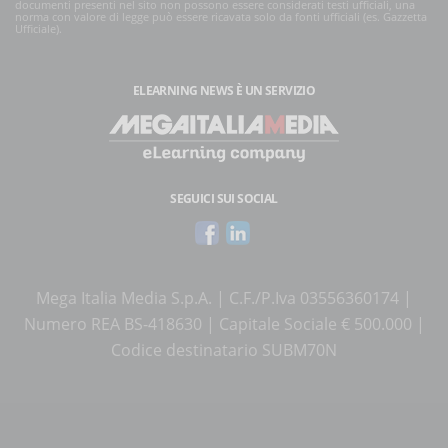
documenti presenti nel sito non possono essere considerati testi ufficiali, una
norma con valore di legge può essere ricavata solo da fonti ufficiali (es. Gazzetta
Ufficiale).
ELEARNING NEWS
È UN SERVIZIO
SEGUICI SUI SOCIAL
Mega Italia Media S.p.A. | C.F./P.Iva 03556360174 |
Numero REA BS-418630 | Capitale Sociale € 500.000 |
Codice destinatario SUBM70N