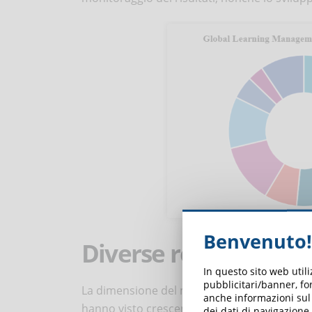
Benvenuto!
Diverse regioni nel
In questo sito web util
pubblicitari/banner, for
La dimensione del mercato nel Nord America ne
anche informazioni sul m
hanno visto crescenti investimenti di capita
dei dati di navigazione