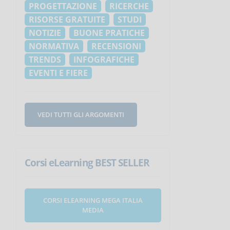
PROGETTAZIONE
RICERCHE
RISORSE GRATUITE
STUDI
NOTIZIE
BUONE PRATICHE
NORMATIVA
RECENSIONI
TRENDS
INFOGRAFICHE
EVENTI E FIERE
VEDI TUTTI GLI ARGOMENTI
Corsi eLearning BEST SELLER
CORSI ELEARNING MEGA ITALIA
MEDIA