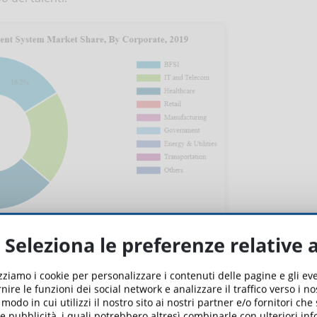
Seleziona le preferenze relative 
 mondo
izziamo i cookie per personalizzare i contenuti delle pagine e gli e
nire le funzioni dei social network e analizzare il traffico verso i n
l 2019 era pari a 3,97 miliardi di dollari e gli Stati Uniti
odo in cui utilizzi il nostro sito ai nostri partner e/o fornitori che
li nelle aziende EdTech soprattutto in California, New York,
 e pubblicità, i quali potrebbero altresì combinarle con ulteriori in