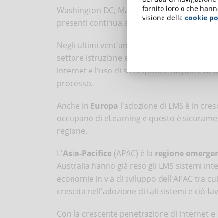
fornito loro o che hann
Washington DC, Massachussets, Texas. Non s
visione della
cookie po
presenti continua a crescere facendo del
No
Negli ultimi vent'anni il governo dell'
Americ
settore istruzione e della formazione per il 
internet e l'uso di smartphone da parte del
processo.
Anche in
Europa
l'adozione di LMS è in cres
occupano di eLearning e questo è sicurament
regione.
L'
Asia-Pacifico
(APAC) è la
regione emerge
Australia hanno già reso gli LMS sistemi integ
economie in via di sviluppo dell'APAC tra cu
crescita nell'adozione di tali sistemi e ciò f
Con la crescente penetrazione di internet e