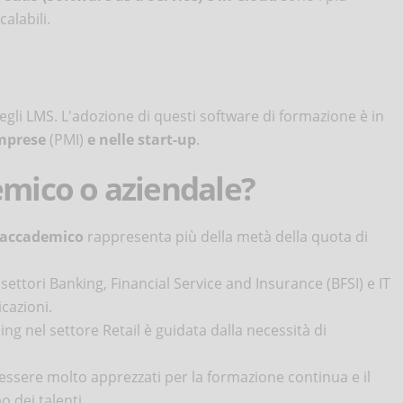
calabili.
gli LMS. L'adozione di questi software di formazione è in
Imprese
(PMI)
e nelle start-up
.
emico o aziendale?
accademico
rappresenta più della metà della quota di
i settori Banking, Financial Service and Insurance (BFSI) e IT
cazioni.
g nel settore Retail è guidata dalla necessità di
essere molto apprezzati per la formazione continua e il
o dei talenti.