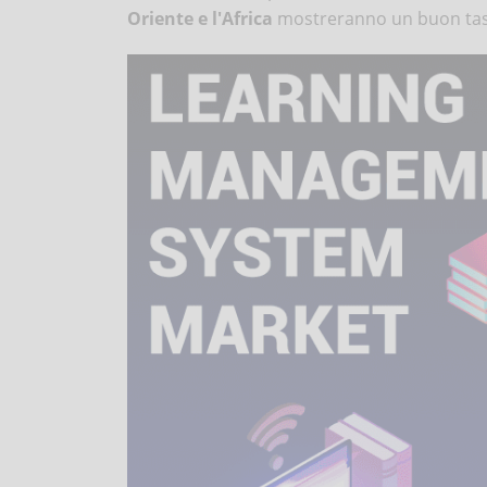
Oriente
e l'Africa
mostreranno un buon tass