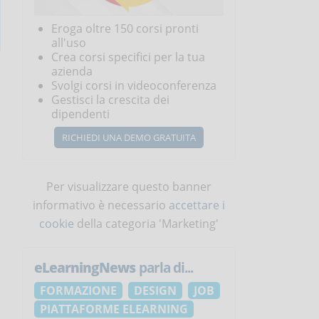
Eroga oltre 150 corsi pronti
all'uso
Crea corsi specifici per la tua
azienda
Svolgi corsi in videoconferenza
Gestisci la crescita dei
dipendenti
RICHIEDI UNA DEMO GRATUITA
Per visualizzare questo banner
informativo è necessario
accettare i
cookie
della categoria 'Marketing'
eLearningNews
parla di...
FORMAZIONE
DESIGN
JOB
PIATTAFORME ELEARNING