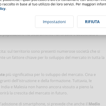
o raccolto in base al tuo utilizzo dei loro servizi. Per maggiori inf
olo, la richiesta anche da parte delle numerose Università
licy
.
rd America
la regione chiave della crescita del mercato.
Impostazioni
RIFIUTA
a Latina
ha guardato con interesse allo sviluppo del
mercato del lavoro. La crescente possibilità di connettività a
la popolazione ha sicuramente rafforzato e accelerato il
cita: sul territorio sono presenti numerose società che si
e un fattore chiave per lo sviluppo del mercato in tutta la
nte
più significativa per lo sviluppo del mercato. Cina e
ranti dell'istruzione e della formazione. Tuttavia, le
i India e Malesia non hanno ancora vissuto a pieno la
avorirà la crescita del mercato in futuro.
 l'adozione di smartphone, si prevede che anche il
Medio