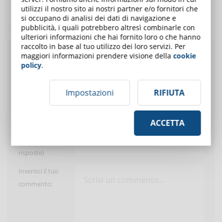
E' solo in inglese, ritengo che per essere efficace dovrebbe essere in
utilizzi il nostro sito ai nostri partner e/o fornitori che
si occupano di analisi dei dati di navigazione e
italiano.
pubblicità, i quali potrebbero altresì combinarle con
ulteriori informazioni che hai fornito loro o che hanno
raccolto in base al tuo utilizzo dei loro servizi. Per
maggiori informazioni prendere visione della
cookie
Pubblica un commento
policy
.
Impostazioni
RIFIUTA
Utente:
ACCETTA
E-Mail (solo per
ricevere le
risposte)
Inserisci il tuo
commento: