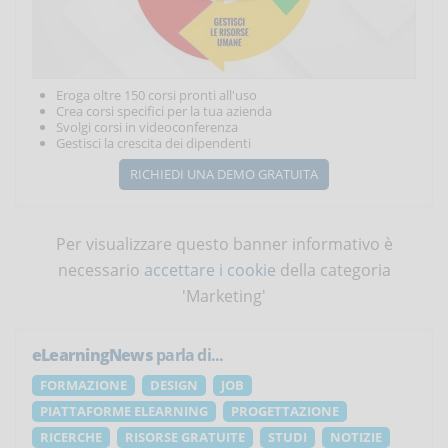
Eroga oltre 150 corsi pronti all'uso
Crea corsi specifici per la tua azienda
Svolgi corsi in videoconferenza
Gestisci la crescita dei dipendenti
RICHIEDI UNA DEMO GRATUITA
Per visualizzare questo banner informativo è
necessario
accettare i cookie
della categoria
'Marketing'
eLearningNews
parla di...
FORMAZIONE
DESIGN
JOB
PIATTAFORME ELEARNING
PROGETTAZIONE
RICERCHE
RISORSE GRATUITE
STUDI
NOTIZIE