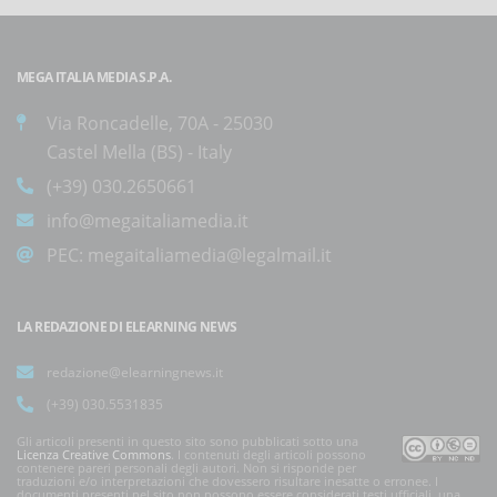
MEGA ITALIA MEDIA S.P.A.
Via Roncadelle, 70A - 25030
Castel Mella (BS) - Italy
(+39) 030.2650661
info@megaitaliamedia.it
PEC:
megaitaliamedia@legalmail.it
LA REDAZIONE DI ELEARNING NEWS
redazione@elearningnews.it
(+39) 030.5531835
Gli articoli presenti in questo sito sono pubblicati sotto una
Licenza Creative Commons
. I contenuti degli articoli possono
contenere pareri personali degli autori. Non si risponde per
traduzioni e/o interpretazioni che dovessero risultare inesatte o erronee. I
documenti presenti nel sito non possono essere considerati testi ufficiali, una