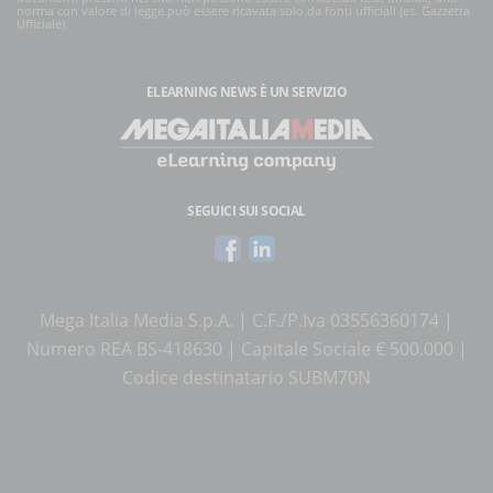
norma con valore di legge può essere ricavata solo da fonti ufficiali (es. Gazzetta
Ufficiale).
ELEARNING NEWS
È UN SERVIZIO
SEGUICI SUI SOCIAL
Mega Italia Media S.p.A. | C.F./P.Iva 03556360174 |
Numero REA BS-418630 | Capitale Sociale € 500.000 |
Codice destinatario SUBM70N