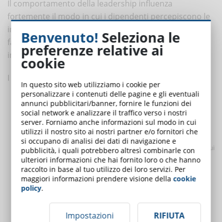
Il comportamento della leadership influenza
fortemente il modo in cui i dipendenti percepiscono le
iniziative di IA. Anche i sistemi ben progettati possono
Benvenuto!
Seleziona le
fallire se i leader comunicano in modo inadeguato o
preferenze relative ai
inviano segnali contraddittori.
cookie
I leader efficaci tendono a:
In questo sito web utilizziamo i cookie per
personalizzare i contenuti delle pagine e gli eventuali
Riconoscere l'incertezza
. Essere onesti su ciò che si conosce,
annunci pubblicitari/banner, fornire le funzioni dei
su ciò che è ancora in evoluzione e su ciò che potrebbe
social network e analizzare il traffico verso i nostri
server. Forniamo anche informazioni sul modo in cui
cambiare crea credibilità.
utilizzi il nostro sito ai nostri partner e/o fornitori che
Affrontare direttamente le paure.
Discussioni aperte
si occupano di analisi dei dati di navigazione e
sull'impatto sul lavoro, sulle opportunità di riqualificazione e sui
pubblicità, i quali potrebbero altresì combinarle con
ulteriori informazioni che hai fornito loro o che hanno
percorsi di carriera riducono le speculazioni e l'ansia.
raccolto in base al tuo utilizzo dei loro servizi. Per
Essere modelli di apprendimento e curiosità.
Quando i
maggiori informazioni prendere visione della
cookie
leader utilizzano attivamente gli strumenti di IA e partecipano
policy
.
alla formazione, segnalano che l'apprendimento è previsto a
tutti i livelli.
Impostazioni
RIFIUTA
Incoraggiare la sperimentazione sicura.
I dipendenti sono