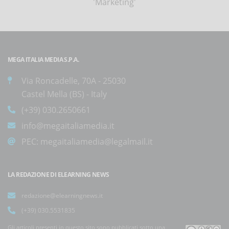
'Marketing'
MEGA ITALIA MEDIA S.P.A.
Via Roncadelle, 70A - 25030
Castel Mella (BS) - Italy
(+39) 030.2650661
info@megaitaliamedia.it
PEC:
megaitaliamedia@legalmail.it
LA REDAZIONE DI ELEARNING NEWS
redazione@elearningnews.it
(+39) 030.5531835
Gli articoli presenti in questo sito sono pubblicati sotto una