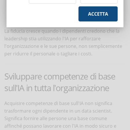
più disposti a provare nuovi strumenti quando gli errori
vengono trattati come opportunità di apprendimento
ACCETTA
piuttosto che come fallimenti.
La fiducia cresce quando i dipendenti credono che la
leadership stia utilizzando l'IA per rafforzare
l'organizzazione e le sue persone, non semplicemente
per ridurre il personale o tagliare i costi.
Sviluppare competenze di base
sull'IA in tutta l'organizzazione
Acquisire competenze di base sull'IA non significa
trasformare ogni dipendente in un data scientist.
Significa fornire alle persone una base comune
affinché possano lavorare con l'IA in modo sicuro e