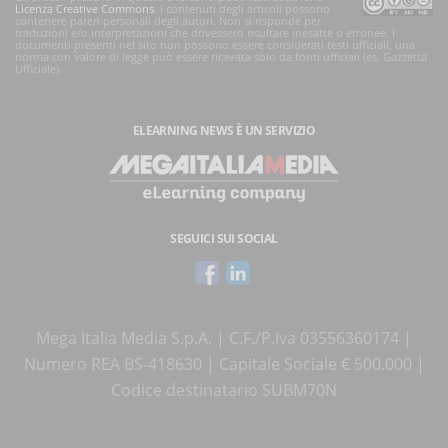
Licenza Creative Commons
. I contenuti degli articoli possono
contenere pareri personali degli autori. Non si risponde per
traduzioni e/o interpretazioni che dovessero risultare inesatte o erronee. I
documenti presenti nel sito non possono essere considerati testi ufficiali, una
norma con valore di legge può essere ricavata solo da fonti ufficiali (es. Gazzetta
Ufficiale).
ELEARNING NEWS
È UN SERVIZIO
SEGUICI SUI SOCIAL
Mega Italia Media S.p.A. | C.F./P.Iva 03556360174 |
Numero REA BS-418630 | Capitale Sociale € 500.000 |
Codice destinatario SUBM70N