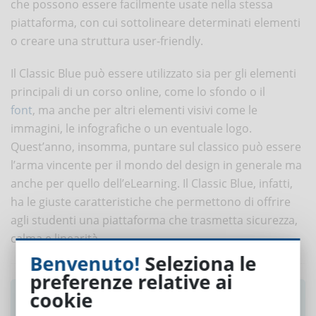
che possono essere facilmente usate nella stessa
piattaforma, con cui sottolineare determinati elementi
o creare una struttura user-friendly.
Il Classic Blue può essere utilizzato sia per gli elementi
principali di un corso online, come lo sfondo o il
font
, ma anche per altri elementi visivi come le
immagini, le infografiche o un eventuale logo.
Quest’anno, insomma, puntare sul classico può essere
l’arma vincente per il mondo del design in generale ma
anche per quello dell’eLearning. Il Classic Blue, infatti,
ha le giuste caratteristiche che permettono di offrire
agli studenti una piattaforma che trasmetta sicurezza,
calma e linearità.
Benvenuto!
Seleziona le
preferenze relative ai
cookie
Ti è piaciuto questo articolo? Iscriviti alla