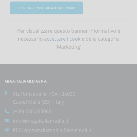
CORSI ELEARNING MEGA ITALIA MEDIA
Per visualizzare questo banner informativo è
necessario
accettare i cookie
della categoria
'Marketing'
MEGA ITALIA MEDIA S.P.A.
Via Roncadelle, 70A - 25030
Castel Mella (BS) - Italy
(+39) 030.2650661
info@megaitaliamedia.it
PEC:
megaitaliamedia@legalmail.it