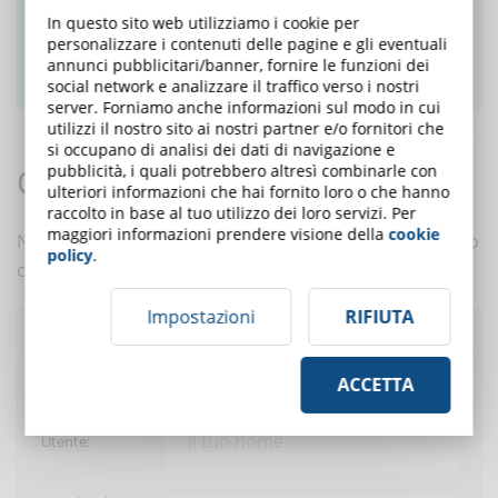
newsletter e ricevi le notizie settimanali!
In questo sito web utilizziamo i cookie per
personalizzare i contenuti delle pagine e gli eventuali
annunci pubblicitari/banner, fornire le funzioni dei
ISCRIVITI ALLA NEWSLETTER
social network e analizzare il traffico verso i nostri
server. Forniamo anche informazioni sul modo in cui
utilizzi il nostro sito ai nostri partner e/o fornitori che
si occupano di analisi dei dati di navigazione e
pubblicità, i quali potrebbero altresì combinarle con
Commenti:
ulteriori informazioni che hai fornito loro o che hanno
raccolto in base al tuo utilizzo dei loro servizi. Per
maggiori informazioni prendere visione della
cookie
Nessun commento è ancora presente. Scrivi tu il primo
policy
.
commento a questo articolo!
Impostazioni
RIFIUTA
Pubblica un commento
ACCETTA
Utente: