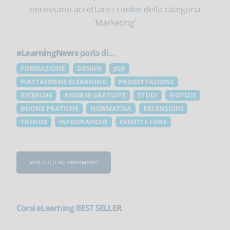
necessario
accettare i cookie
della categoria
'Marketing'
eLearningNews
parla di...
FORMAZIONE
DESIGN
JOB
PIATTAFORME ELEARNING
PROGETTAZIONE
RICERCHE
RISORSE GRATUITE
STUDI
NOTIZIE
BUONE PRATICHE
NORMATIVA
RECENSIONI
TRENDS
INFOGRAFICHE
EVENTI E FIERE
VEDI TUTTI GLI ARGOMENTI
Corsi eLearning BEST SELLER