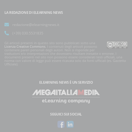
LA REDAZIONE DI ELEARNING NEWS
redazione@elearningnews.it
(+39) 030.5531835
Gli articoli presenti in questo sito sono pubblicati sotto una
Licenza Creative Commons
. I contenuti degli articoli possono
contenere pareri personali degli autori. Non si risponde per
traduzioni e/o interpretazioni che dovessero risultare inesatte o erronee. I
documenti presenti nel sito non possono essere considerati testi ufficiali, una
norma con valore di legge può essere ricavata solo da fonti ufficiali (es. Gazzetta
Ufficiale).
ELEARNING NEWS
È UN SERVIZIO
SEGUICI SUI SOCIAL