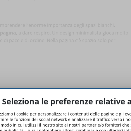
mprendere l’enorme importanza degli spazi bianchi.
 pagina
, a dare respiro. Un design minimalista gioca molto
 di pace e di ordine. Nella pagina c’è spazio solo per
Seleziona le preferenze relative 
izziamo i cookie per personalizzare i contenuti delle pagine e gli e
nire le funzioni dei social network e analizzare il traffico verso i n
odo in cui utilizzi il nostro sito ai nostri partner e/o fornitori che
 e pubblicità, i quali potrebbero altresì combinarle con ulteriori in