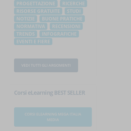
PROGETTAZIONE
RICERCHE
RISORSE GRATUITE
STUDI
NOTIZIE
BUONE PRATICHE
NORMATIVA
RECENSIONI
TRENDS
INFOGRAFICHE
EVENTI E FIERE
VEDI TUTTI GLI ARGOMENTI
Corsi eLearning BEST SELLER
CORSI ELEARNING MEGA ITALIA
MEDIA