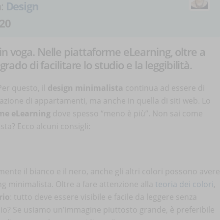
a:
Design
20
in voga. Nelle piattaforme eLearning, oltre a
rado di facilitare lo studio e la leggibilità.
Per questo, il
design minimalista
continua ad essere di
azione di appartamenti, ma anche in quella di siti web. Lo
me eLearning
dove spesso “meno è più”. Non sai come
sta? Ecco alcuni consigli:
nte il bianco e il nero, anche gli altri colori possono avere
 minimalista. Oltre a fare attenzione alla
teoria dei colori
,
rio
: tutto deve essere visibile e facile da leggere senza
pio? Se usiamo un’immagine piuttosto grande, è preferibile