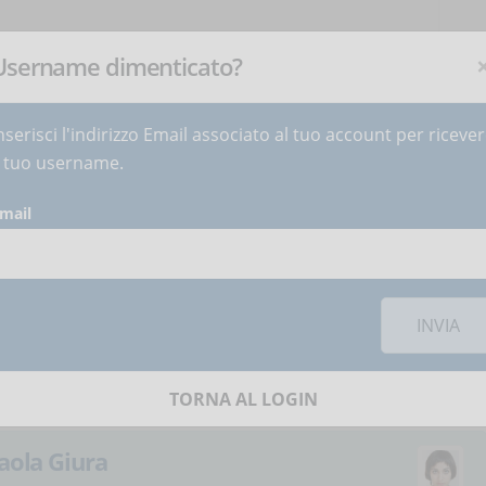
NEWSLETTER
Iscriviti
ora
!
Username dimenticato?
nserisci l'indirizzo Email associato al tuo account per riceve
ETTER
DIVENTA AUTORE
CONTATTI
l tuo username.
mail
isione sui social network è necessario
accettare i cookie
della
con un design
INVIA
TORNA AL LOGIN
aola Giura