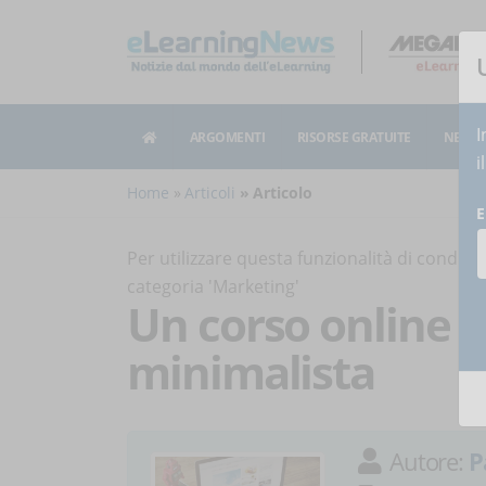
I
ARGOMENTI
RISORSE GRATUITE
NEWSL
i
Home
Articoli
Articolo
E
Per utilizzare questa funzionalità di condiv
categoria 'Marketing'
Un corso online 
minimalista
Autore:
P