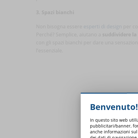
3. Spazi bianchi
Non bisogna essere
esperti di design
per co
Perché? Semplice, aiutano a
suddividere la
con gli spazi bianchi per dare una sensazione
l’essenziale.
Benvenuto!
In questo sito web util
pubblicitari/banner, for
anche informazioni sul m
dei dati di navigazione