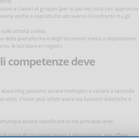
mento;
sioni e i lavori di gruppo (per lo più nei corsi con approccio
viene anche e soprattutto attraverso il confronto fra gli
ulle attività svolte;
so della piattaforma e degli strumenti messi a disposizione;
so, le iscrizioni e i registri.
ali competenze deve
o eLearning possono essere molteplici e variare a seconda
isto, il tutor può infatti avere sia funzioni didattiche e
unque essere classificate in tre principali aree:
tà di usare gli strumenti messi a disposizione, per offrire