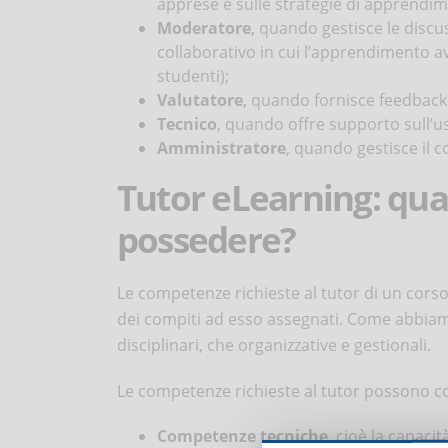
apprese e sulle strategie di apprendi
Moderatore
, quando gestisce le discus
collaborativo in cui l’apprendimento av
studenti);
Valutatore
, quando fornisce feedback s
Tecnico
, quando offre supporto sull’u
Amministratore
, quando gestisce il cor
Tutor eLearning: qu
possedere?
Le competenze richieste al tutor di un cors
dei compiti ad esso assegnati. Come abbiamo v
disciplinari, che organizzative e gestionali.
Le competenze richieste al tutor possono com
Competenze tecniche
, cioè la capaci