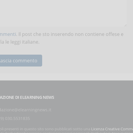
ommenti
. Il post che sto inserendo non contiene offese e
 le leggi italiane.
AZIONE DI ELEARNING NEWS
dazione@elearningnews.it
39) 030.5531835
coli presenti in questo sito sono pubblicati sotto una
Licenza Creative Comm