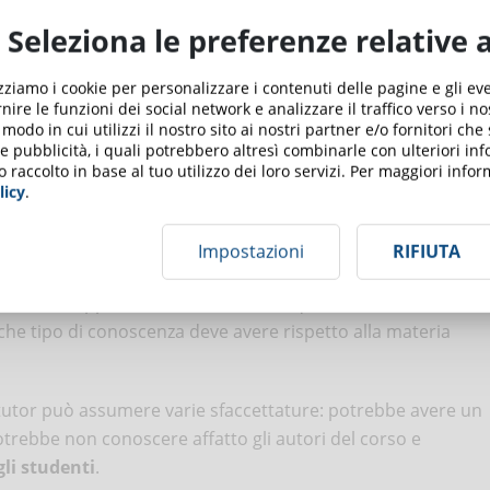
iattaforma;
Seleziona le preferenze relative 
 metodologico e psicologico, finalizzate a far emergere le
a raggiungere gli obiettivi didattici in maniera più
izziamo i cookie per personalizzare i contenuti delle pagine e gli e
il loro contributo;
nire le funzioni dei social network e analizzare il traffico verso i n
pacità di monitorare il percorso degli studenti fornendo
odo in cui utilizzi il nostro sito ai nostri partner e/o fornitori che
empi e modalità, nonché gestendo le dinamiche di gruppo.
 e pubblicità, i quali potrebbero altresì combinarle con ulteriori in
o raccolto in base al tuo utilizzo dei loro servizi. Per maggiori inf
lla progettazione di un corso
licy
.
Impostazioni
RIFIUTA
utor nel rapporto con i discenti. Ma qual è il suo ruolo
E che tipo di conoscenza deve avere rispetto alla materia
l tutor può assumere varie sfaccettature: potrebbe avere un
otrebbe non conoscere affatto gli autori del corso e
gli studenti
.