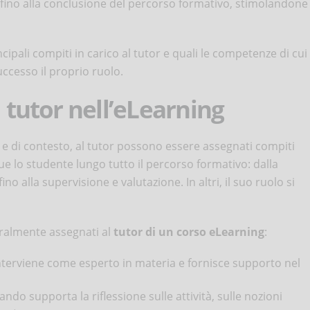
fino alla conclusione del percorso formativo, stimolandone
cipali compiti in carico al tutor e quali le competenze di cui
ccesso il proprio ruolo.
l tutor nell’eLearning
a e di contesto, al tutor possono essere assegnati compiti
egue lo studente lungo tutto il percorso formativo: dalla
no alla supervisione e valutazione. In altri, il suo ruolo si
eralmente assegnati al
tutor di un corso eLearning
:
nterviene come esperto in materia e fornisce supporto nel
ando supporta la riflessione sulle attività, sulle nozioni