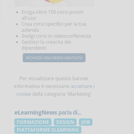
Eroga oltre 150 corsi pronti
all'uso
Crea corsi specifici per la tua
azienda
Svolgi corsi in videoconferenza
Gestisci la crescita dei
dipendenti
RICHIEDI UNA DEMO GRATUITA
Per visualizzare questo banner
informativo è necessario
accettare i
cookie
della categoria 'Marketing'
eLearningNews
parla di...
FORMAZIONE
DESIGN
JOB
PIATTAFORME ELEARNING