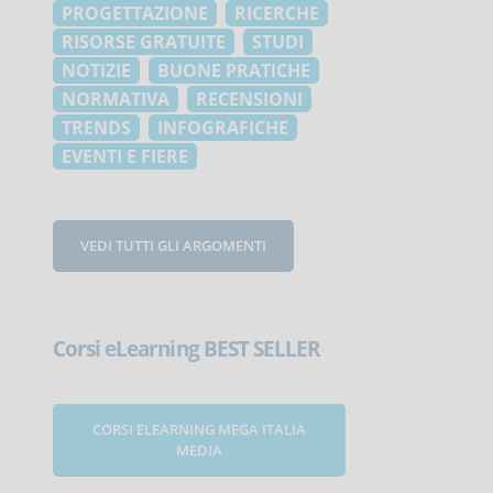
PROGETTAZIONE
RICERCHE
RISORSE GRATUITE
STUDI
NOTIZIE
BUONE PRATICHE
NORMATIVA
RECENSIONI
TRENDS
INFOGRAFICHE
EVENTI E FIERE
VEDI TUTTI GLI ARGOMENTI
Corsi eLearning BEST SELLER
CORSI ELEARNING MEGA ITALIA
MEDIA