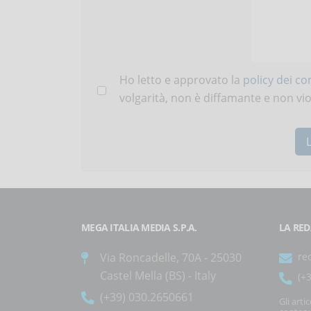
Ho letto e approvato la
policy dei c
volgarità, non è diffamante e non viola
MEGA ITALIA MEDIA S.P.A.
LA RED
Via Roncadelle, 70A - 25030
re
Castel Mella (BS) - Italy
(+
(+39) 030.2650661
Gli arti