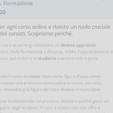
a:
Formazione
20
per ogni corso online e riveste un ruolo cruciale
ei corsisti. Scopriamo perché.
, i corsi eLearning richiedono un
diverso approccio
scenti. Nella formazione a distanza, infatti, l’apprendimento è
 casi, può indurre lo
studente
a sentirsi
solo e poco
ale il ruolo del
tutor
. Nato come figura d’aula, come
 hanno una presenza continuativa in classe, nei corsi
no immediata) la figura del tutor diviene irrinunciabile.
nzione fondamentale nel processo didattico poiché gioca un
parte degli studenti. Il tutor è infatti colui che offre il