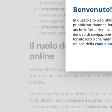
supporto agli studenti sull’uso della p
Benvenuto!
Competenze facilitative
, cioè di tipo
conoscenze degli studenti e ad aiutarli 
In questo sito web util
coinvolgente, valorizzando al massimo 
pubblicitari/banner, for
Competenze manageriali
, cioè la ca
anche informazioni sul m
feedback personalizzati e definendo t
dei dati di navigazione
fornito loro o che hann
Il ruolo del tutor ne
visione della
cookie po
online
Finora abbiamo analizzato la centralità del t
rispetto a docenti e progettisti del corso? 
trattata?
Anche da questo punto di vista, il ruolo de
ruolo diretto nella
creazione del corso
, o p
occuparsi esclusivamente dell’
assistenza a