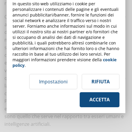
raggiungere i propri obiettivi strategici.
In questo sito web utilizziamo i cookie per
personalizzare i contenuti delle pagine e gli eventuali
annunci pubblicitari/banner, fornire le funzioni dei
Queste non si applicano soltanto alle interazioni con le
social network e analizzare il traffico verso i nostri
altre persone. Il pensiero critico è essenziale – e lo
server. Forniamo anche informazioni sul modo in cui
diventerà sempre di più, anche nell’interazione con la
utilizzi il nostro sito ai nostri partner e/o fornitori che
si occupano di analisi dei dati di navigazione e
macchina. Che l’intelligenza artificiale possa aiutare a
pubblicità, i quali potrebbero altresì combinarle con
svolgere compiti ripetitivi e progressivamente più
ulteriori informazioni che hai fornito loro o che hanno
raccolto in base al tuo utilizzo dei loro servizi. Per
complessi è un fatto. Che i suoi risultati debbano
maggiori informazioni prendere visione della
cookie
essere presi con beneficio di inventario è altrettanto
policy
.
vero. L’
Intelligenza Artificiale Supervisionata
è
questo: la macchina che realizza e sottopone il proprio
Impostazioni
RIFIUTA
lavoro all’umano, che sa come valutare il suo
contributo e quali sono i limiti di questa confidenza.
ACCETTA
Pensiero critico e competenze specifiche sono
essenziali per questo: soft skills e hard skills insieme
sono quello che serve nel rapporto tra esseri umani e
intelligenze artificiali.