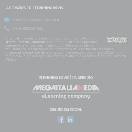
LA REDAZIONE DI ELEARNING NEWS
redazione@elearningnews.it
(+39) 030.5531835
Gli articoli presenti in questo sito sono pubblicati sotto una
Licenza Creative Commons
. I contenuti degli articoli possono
contenere pareri personali degli autori. Non si risponde per
traduzioni e/o interpretazioni che dovessero risultare inesatte o erronee. I
documenti presenti nel sito non possono essere considerati testi ufficiali, una
norma con valore di legge può essere ricavata solo da fonti ufficiali (es. Gazzetta
Ufficiale).
ELEARNING NEWS
È UN SERVIZIO
SEGUICI SUI SOCIAL