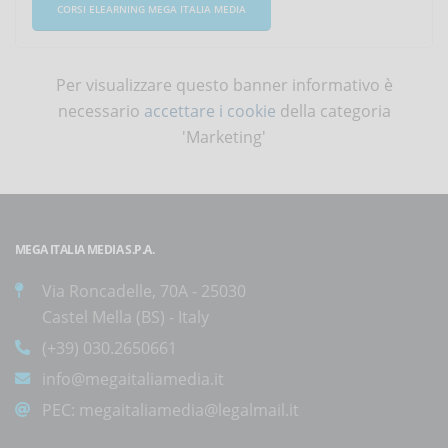
CORSI ELEARNING MEGA ITALIA MEDIA
Per visualizzare questo banner informativo è
necessario
accettare i cookie
della categoria
'Marketing'
MEGA ITALIA MEDIA S.P.A.
Via Roncadelle, 70A - 25030
Castel Mella (BS) - Italy
(+39) 030.2650661
info@megaitaliamedia.it
PEC:
megaitaliamedia@legalmail.it