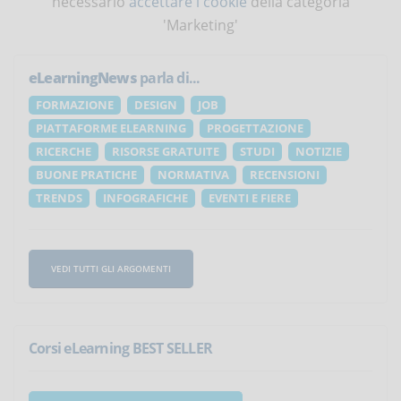
necessario
accettare i cookie
della categoria
'Marketing'
eLearningNews
parla di...
FORMAZIONE
DESIGN
JOB
PIATTAFORME ELEARNING
PROGETTAZIONE
RICERCHE
RISORSE GRATUITE
STUDI
NOTIZIE
BUONE PRATICHE
NORMATIVA
RECENSIONI
TRENDS
INFOGRAFICHE
EVENTI E FIERE
VEDI TUTTI GLI ARGOMENTI
Corsi eLearning BEST SELLER