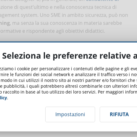
azione di quest’ultimo e nella conoscenza tecnica di
nagement system. Uno SME in ambito sicurezza, può non
ning
, ma senza la sua conoscenza in materia sarebbe
rmative e rispondente agli obiettivi didattici.
ra lo SME e il course writer?
Seleziona le preferenze relative 
cupano della creazione di contenuti. In particolare, il course
izziamo i cookie per personalizzare i contenuti delle pagine e gli e
di scrittura
. Anche il course writer ha una conoscenza
nire le funzioni dei social network e analizzare il traffico verso i n
 in grado di fare delle ricerche in quell’ambito. Cosa
odo in cui utilizzi il nostro sito ai nostri partner e/o fornitori che
 e pubblicità, i quali potrebbero altresì combinarle con ulteriori in
differenza è proprio nella conoscenza da esperto insieme
o raccolto in base al tuo utilizzo dei loro servizi. Per maggiori inf
E una figura essenziale. Un giornalista esperto di ambiente
licy
.
mmissione sul cambiamento climatico, come un geologo,
ra chiave per divulgare gli esiti della commissione e renderli
Impostazioni
RIFIUTA
uanto sia specializzato, non può sostituire lo SME, ma può
comprensibile ai beneficiari di un corso.