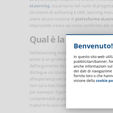
eLearning
, sta proprio nel ruolo di progett
strumenti di authoring e LMS, learning ma
avere alcuna nozione di
piattaforme eLear
impossibile creare un corso conforme alle no
Qual è la differenza t
Benvenuto!
Nell’eLearning esistono atre figure che si oc
In questo sito web util
writer è un professionista che offre
servizi 
pubblicitari/banner, for
dell’argomento da trattare nei corsi oppure è
anche informazioni sul m
dei dati di navigazione
distingue un course writer da uno SME? La 
fornito loro o che hann
all’esperienza nel settore che rendono lo SM
visione della
cookie po
non sarà mai chiamato a presidiare una co
per esempio. Il giornalista, invece, è la figu
comprensibili ai più. Il
course writer
, per q
tradurre la sua competenza in un linguaggio 