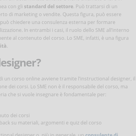
nea con gli
standard del settore
. Può trattarsi di un
rto di marketing o vendite. Questa figura, può essere
si può chiedere una consulenza esterna per formare
izzazione. In entrambi i casi, il ruolo dello SME all’interno
ente al contenuto del corso. Lo SME, infatti, è una figura
ità
.
designer?
i un corso online avviene tramite l’instructional designer, il
one dei corsi. Lo SME non è il responsabile del corso, ma
ria che si vuole insegnare è fondamentale per:
nuto dei corsi
ack su materiali, argomenti e quiz del corso
uctional designer o, più in generale, un
consulente di