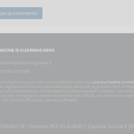
AZIONE DI ELEARNING NEWS
dazione@elearningnews.it
39) 030.5531835
coli presenti in questo sito sono pubblicati sotto una
Licenza Creative Comm
ti degli articoli possono contenere pareri personali degli autori. Non si risp
oni e/o interpretazioni che dovessero risultare inesatte o erronee. I docume
i nel sito non possono essere considerati testi ufficiali, una norma con valor
 solo da fonti ufficiali (es. Gazzetta Ufficiale).
a 03556360174 | Numero REA BS-418630 | Capitale Sociale € 