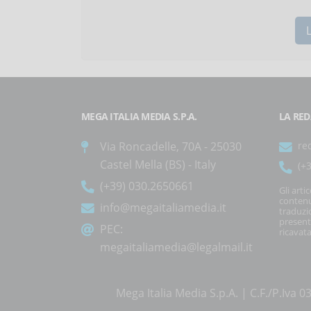
MEGA ITALIA MEDIA S.P.A.
LA RED
Via Roncadelle, 70A - 25030
re
Castel Mella (BS) - Italy
(+
(+39) 030.2650661
Gli arti
contenu
info@megaitaliamedia.it
traduzi
present
PEC:
ricavata
megaitaliamedia@legalmail.it
Mega Italia Media S.p.A. | C.F./P.Iv