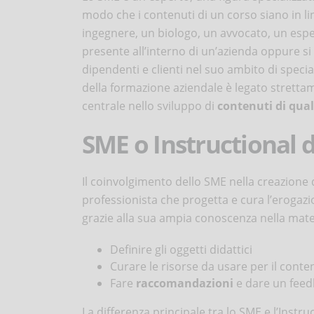
modo che i contenuti di un corso siano in li
ingegnere, un biologo, un avvocato, un espe
presente all’interno di un’azienda oppure 
dipendenti e clienti nel suo ambito di special
della formazione aziendale è legato strettam
centrale nello sviluppo di
contenuti di qual
SME o Instructional 
Il coinvolgimento dello SME nella creazione d
professionista che progetta e cura l’erogazi
grazie alla sua ampia conoscenza nella mate
Definire gli oggetti didattici
Curare le risorse da usare per il conte
Fare
raccomandazioni
e dare un feedb
La differenza principale tra lo SME e l’Instr