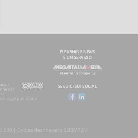
ELEARNING NEWS
È UN SERVIZIO
ons
. I
SEGUICI SUI SOCIAL
onde per
nti
e di legge può essere
500.000 | Codice destinatario SUBM70N