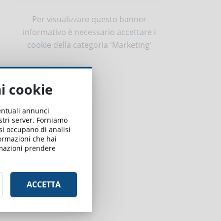
Per visualizzare questo banner
informativo è necessario
accettare i
cookie
della categoria 'Marketing'
ai cookie
ventuali annunci
ostri server. Forniamo
 si occupano di analisi
formazioni che hai
ormazioni prendere
,
ACCETTA