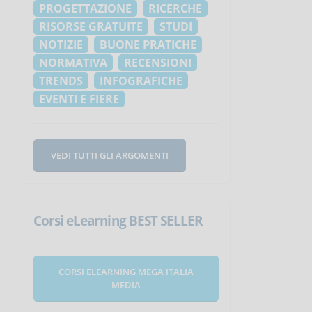
PROGETTAZIONE
RICERCHE
RISORSE GRATUITE
STUDI
NOTIZIE
BUONE PRATICHE
NORMATIVA
RECENSIONI
TRENDS
INFOGRAFICHE
EVENTI E FIERE
VEDI TUTTI GLI ARGOMENTI
Corsi eLearning BEST SELLER
CORSI ELEARNING MEGA ITALIA
MEDIA