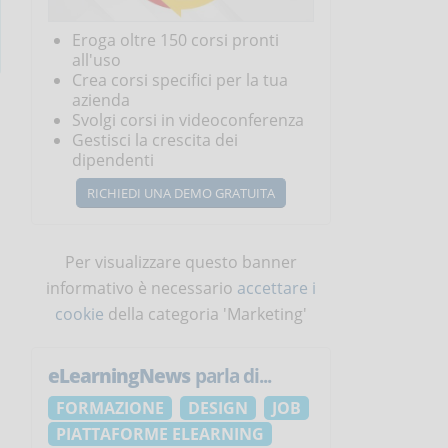
Eroga oltre 150 corsi pronti
all'uso
Crea corsi specifici per la tua
azienda
Svolgi corsi in videoconferenza
Gestisci la crescita dei
dipendenti
RICHIEDI UNA DEMO GRATUITA
Per visualizzare questo banner
informativo è necessario
accettare i
cookie
della categoria 'Marketing'
eLearningNews
parla di...
FORMAZIONE
DESIGN
JOB
PIATTAFORME ELEARNING