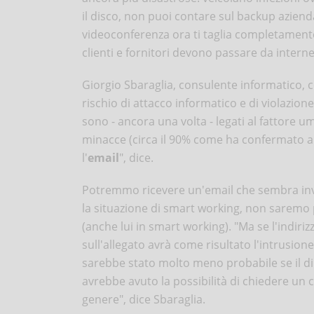
il disco, non puoi contare sul backup azienda
videoconferenza ora ti taglia completamente 
clienti e fornitori devono passare da interne
Giorgio Sbaraglia, consulente informatico,
rischio di attacco informatico e di violazione
sono - ancora una volta - legati al fattore u
minacce (circa il 90% come ha confermato a
l'
email
", dice.
Potremmo ricevere un'email che sembra inviat
la situazione di smart working, non saremo pi
(anche lui in smart working). "Ma se l'indirizz
sull'allegato avrà come risultato l'intrusio
sarebbe stato molto meno probabile se il dipe
avrebbe avuto la possibilità di chiedere un co
genere", dice Sbaraglia.