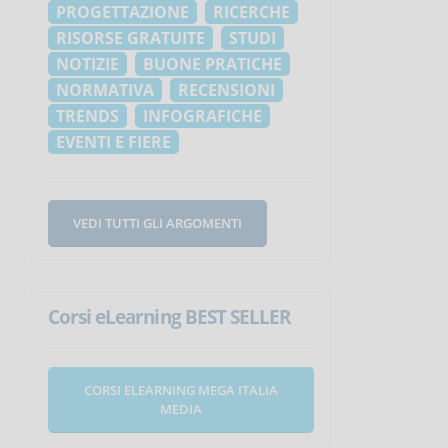
PROGETTAZIONE
RICERCHE
RISORSE GRATUITE
STUDI
NOTIZIE
BUONE PRATICHE
NORMATIVA
RECENSIONI
TRENDS
INFOGRAFICHE
EVENTI E FIERE
VEDI TUTTI GLI ARGOMENTI
Corsi eLearning BEST SELLER
CORSI ELEARNING MEGA ITALIA
MEDIA