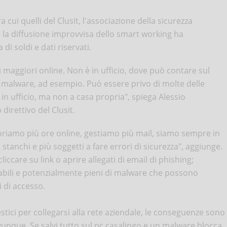
ra cui quelli del Clusit, l'associazione della sicurezza
i: la diffusione improvvisa dello smart working ha
di soldi e dati riservati.
i maggiori online. Non è in ufficio, dove può contare sul
n malware, ad esempio. Può essere privo di molte delle
in ufficio, ma non a casa propria", spiega Alessio
direttivo del Clusit.
oriamo più ore online, gestiamo più mail, siamo sempre in
tanchi e più soggetti a fare errori di sicurezza", aggiunge.
liccare su link o aprire allegati di email di phishing;
abili e potenzialmente pieni di malware che possono
i di accesso.
tici per collegarsi alla rete aziendale, le conseguenze sono
vunque. Se salvi tutto sul pc casalingo e un malware blocca