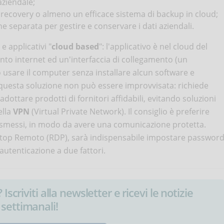
 aziendale;
recovery o almeno un efficace sistema di backup in cloud;
e separata per gestire e conservare i dati aziendali.
 applicativi "
cloud based
": l'applicativo è nel cloud del
nto internet ed un'interfaccia di collegamento (un
usare il computer senza installare alcun software e
, questa soluzione non può essere improvvisata: richiede
tare prodotti di fornitori affidabili, evitando soluzioni
ella
VPN
(Virtual Private Network). Il consiglio è preferire
trasmessi, in modo da avere una comunicazione protetta.
Desktop Remoto (RDP), sarà indispensabile impostare passwor
l'autenticazione a due fattori.
Iscriviti alla newsletter e ricevi le notizie
settimanali!