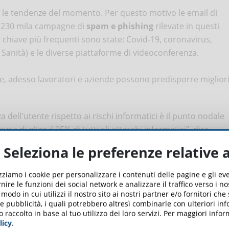
ere le tendenze del momento. Per questo motivo le email di
rca 230 mila campagne di
spam e phishing
rilevate in questi
ole chiave più frequenti sono state: Covid-19, coronavirus,
anità) e le diverse piattaforme di videoconferenza.
le, adesso lavoratori e aziende possono predisporre miglior
 dell'utente rispetto ai rischi informatici è il punto nodale
ausa di oltre il 95% di tutti gli attacchi informatici", dice
rnire ai propri collaboratori un adeguato livello di
Seleziona le preferenze relative 
li strumenti informatici
. Consapevolezza che si può
 bene, non fidarsi è meglio), per evitare che un clic
izziamo i cookie per personalizzare i contenuti delle pagine e gli e
nire le funzioni dei social network e analizzare il traffico verso i n
odo in cui utilizzi il nostro sito ai nostri partner e/o fornitori che
 e pubblicità, i quali potrebbero altresì combinarle con ulteriori in
iornamento lavoratori Cyber Security"
della durata di
o raccolto in base al tuo utilizzo dei loro servizi. Per maggiori inf
licy
.