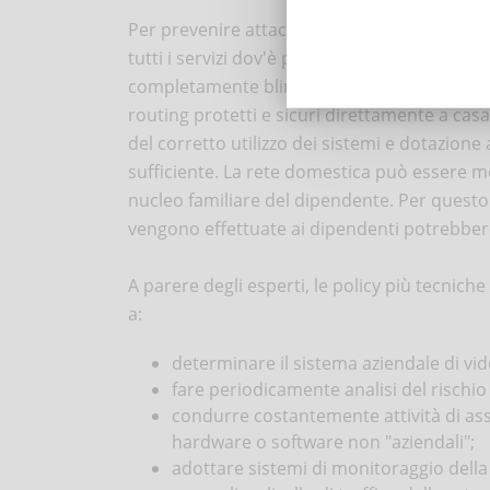
Per prevenire attacchi, in modo basilare, tut
tutti i servizi dov'è possibile farlo (social,
completamente blindati, dovrebbero comunq
routing protetti e sicuri direttamente a cas
del corretto utilizzo dei sistemi e dotazione
sufficiente. La rete domestica può essere m
nucleo familiare del dipendente. Per questo
vengono effettuate ai dipendenti potrebbero 
A parere degli esperti, le policy più tecnich
a:
determinare il sistema aziendale di vi
fare periodicamente analisi del rischio
condurre costantemente attività di asse
hardware o software non "aziendali";
adottare sistemi di monitoraggio della r