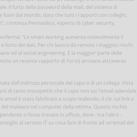
le. Il furto della password della mail, del sistema di
fuori dal mondo, dato che tutti i rapporti con colleghi,
t", continua Pennasilico, esperto di cyber security.
 conferma: "Lo smart working aumenta notevolmente il
 e furto dei dati. Per chi lavora da remoto i maggiori rischi
mano ed al social engineering. E la maggior parte delle
nche un recente rapporto di Yoroi) arrivano attraverso
a dall'indirizzo personale del capo o di un collega. Vista
ù di tanto insospettiti che il capo non usi l'email aziendale
o email è stato falsificato a scopo malevolo, il clic sul link o
ne del malware nel computer della vittima. Questo rischio
ndente si fosse trovato in ufficio, dove - tra l'altro -
nsiglio al servizio IT su cosa fare di fronte ad un'email del