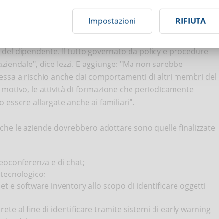
ti dovrebbero attivare l'
autenticazione a due fattori
per
Impostazioni
RIFIUTA
 account Google, mail). "Se anche le aziende fornissero device
ue garantire allo stesso tempo anche sistemi wifi e
a del dipendente. Il tutto governato da policy e procedure
 aziendale", dice Iezzi. E aggiunge: "Ma non sarebbe
essa a rischio anche dai comportamenti di altri membri del
 motivo, le attività di formazione che periodicamente
essere allargate anche ai familiari".
e che le aziende dovrebbero adottare sono quelle finalizzate
deoconferenza e di chat;
 tecnologico;
t e software inventory allo scopo di identificare oggetti
ete al fine di identificare tramite sistemi di early warning