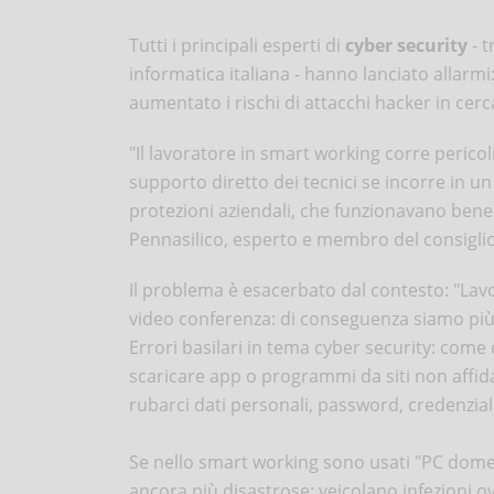
Tutti i principali esperti di
cyber security
- t
informatica italiana - hanno lanciato allarm
aumentato i rischi di attacchi hacker in cerca 
"Il lavoratore in smart working corre pericol
supporto diretto dei tecnici se incorre in u
protezioni aziendali, che funzionavano bene 
Pennasilico, esperto e membro del consiglio 
Il problema è esacerbato dal contesto: "Lav
video conferenza: di conseguenza siamo più s
Errori basilari in tema cyber security: come c
scaricare app o programmi da siti non affid
rubarci dati personali, password, credenzial
Se nello smart working sono usati "PC domes
ancora più disastrose: veicolano infezioni o