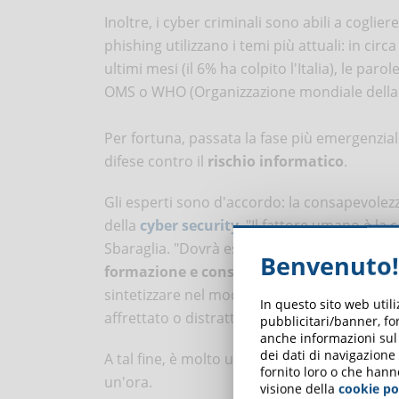
Inoltre, i cyber criminali sono abili a cogli
phishing utilizzano i temi più attuali: in ci
ultimi mesi (il 6% ha colpito l'Italia), le par
OMS o WHO (Organizzazione mondiale della S
Per fortuna, passata la fase più emergenzia
difese contro il
rischio informatico
.
Gli esperti sono d'accordo: la consapevolezza
della
cyber security
. "Il fattore umano è la c
Sbaraglia. "Dovrà essere anche l'azienda a fo
Benvenuto!
formazione e consapevolezza sull'uso deg
sintetizzare nel modello Zero Trust (fidarsi è
In questo sito web util
affrettato o distratto blocchi un'azienda".
pubblicitari/banner, for
anche informazioni sul m
dei dati di navigazione
A tal fine, è molto utile il
corso online "agg
fornito loro o che hann
un'ora.
visione della
cookie po