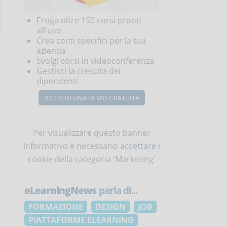
Eroga oltre 150 corsi pronti
all'uso
Crea corsi specifici per la tua
azienda
Svolgi corsi in videoconferenza
Gestisci la crescita dei
dipendenti
RICHIEDI UNA DEMO GRATUITA
Per visualizzare questo banner
informativo è necessario
accettare i
cookie
della categoria 'Marketing'
eLearningNews
parla di...
FORMAZIONE
DESIGN
JOB
PIATTAFORME ELEARNING