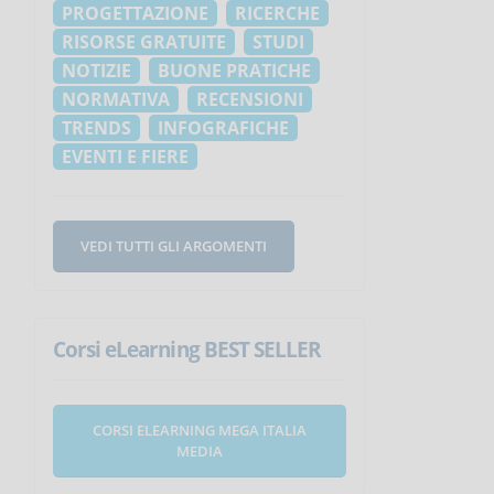
PROGETTAZIONE
RICERCHE
RISORSE GRATUITE
STUDI
NOTIZIE
BUONE PRATICHE
NORMATIVA
RECENSIONI
TRENDS
INFOGRAFICHE
EVENTI E FIERE
VEDI TUTTI GLI ARGOMENTI
Corsi eLearning BEST SELLER
CORSI ELEARNING MEGA ITALIA
MEDIA
i