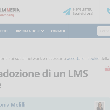
NEWSLETTER
Iscriviti
ora
!
ETTER
DIVENTA AUTORE
CONTATTI
isione sui social network è necessario
accettare i cookie
della
l’adozione di un LMS
e
onia Melilli