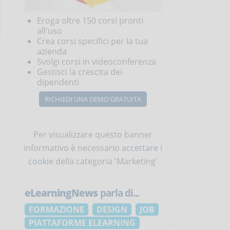
Eroga oltre 150 corsi pronti
all'uso
Crea corsi specifici per la tua
azienda
Svolgi corsi in videoconferenza
Gestisci la crescita dei
dipendenti
RICHIEDI UNA DEMO GRATUITA
Per visualizzare questo banner
informativo è necessario
accettare i
cookie
della categoria 'Marketing'
eLearningNews
parla di...
FORMAZIONE
DESIGN
JOB
PIATTAFORME ELEARNING