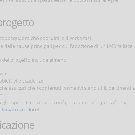
re? Poi, individua i parametri che dovrai misurare per
progetto
caposquadra che coordini le diverse fasi
delle cause principali per cui l’adozione di un LMS fallisce.
à del progetto includa almeno:
sso
obiettivi e scadenze
che assicuri che i contenuti formativi siano utili, pertinenti e
ni
gli aspetti tecnici della configurazione della piattaforma
 basato su cloud
.
icazione