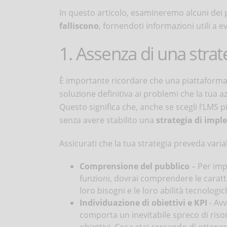
In questo articolo, esamineremo alcuni dei 
falliscono
, fornendoti informazioni utili a e
1. Assenza di una strat
È importante ricordare che una piattaform
soluzione definitiva ai problemi che la tua 
Questo significa che, anche se scegli l’LMS p
senza avere stabilito una
strategia di imp
Assicurati che la tua strategia preveda varia
Comprensione del pubblico
– Per imp
funzioni, dovrai comprendere le caratte
loro bisogni e le loro abilità tecnologic
Individuazione di obiettivi
e KPI
- Av
comporta un inevitabile spreco di riso