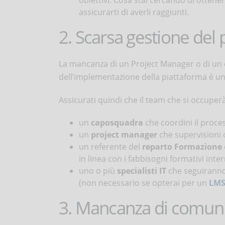
obiettivi. Cosa stai cercando di ottene
assicurarti di averli raggiunti.
2. Scarsa gestione del 
La mancanza di un Project Manager o di un 
dell’implementazione della piattaforma è una 
Assicurati quindi che il team che si occuper
un
caposquadra
che coordini il proce
un
project manager
che supervisioni 
un referente del
reparto Formazione
in linea con i fabbisogni formativi inter
uno o più
specialisti IT
che seguiranno 
(non necessario se opterai per un
LMS
3. Mancanza di comun