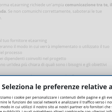
aforma eLearning richiede un'ampia
comunicazione tra te, i
enda
. Se non comunichi correttamente, saboterai le tue
.
al tuo fornitore eLearning
zeranno il modo in cui verrà implementato o utilizzato il tuo
del processo
dei dipendenti coinvolti nel progetto
o un’idea più chiara di quali sono i bisogni e gli obiettivi
orma sia anticipato da una campagna di informazione interna
esse dei tuoi dipendenti
Seleziona le preferenze relative 
ilità
izziamo i cookie per personalizzare i contenuti delle pagine e gli e
nire le funzioni dei social network e analizzare il traffico verso i n
odo in cui utilizzi il nostro sito ai nostri partner e/o fornitori che
zione di una nuova piattaforma eLearning riguarda la
 e pubblicità, i quali potrebbero altresì combinarle con ulteriori in