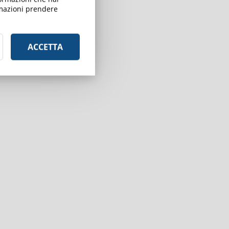
ormazioni prendere
i
ACCETTA