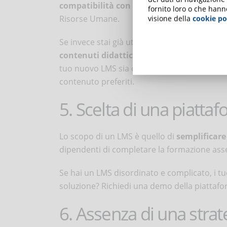
compatibilità con gli altri sistemi in uso 
fornito loro o che hann
Risorse Umane.
visione della
cookie po
Se invece stai già utilizzando una piattaform
contenuti didattici esistenti
potrebbe rivel
tuo nuovo LMS sia compatibile con i tuoi st
contenuto preferiti.
5. Scelta di una piatta
Lo scopo di un LMS è quello di
semplificare
dipendenti di completare la formazione asse
Se hai un LMS disordinato e complicato, i t
soluzione? Richiedi una demo della piattafor
6. Assenza di una strat