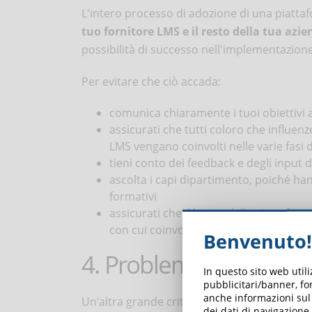
L'intero processo di adozione di una piatt
tuo fornitore LMS e il resto della tua azi
possibilità di successo nell'implementazione
Per evitare che ciò accada:
comunica chiaramente i tuoi obiettivi 
assicurati che tutti coloro che influen
LMS vengano coinvolti nelle varie fasi 
tieni conto dei feedback e degli input 
ascolta i capi dipartimento, poiché hann
formativi
assicurati che il lancio della piattaf
con cui coinvolgere e stimolare l’inter
Benvenuto!
4. Problemi di compatib
In questo sito web util
pubblicitari/banner, for
anche informazioni sul m
Un’altra grande criticità legata all’introdu
dei dati di navigazione