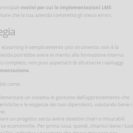
principali
motivi per cui le implementazioni LMS
vitare che la tua azienda commetta gli stessi errori.
egia
a eLearning è semplicemente uno strumento: non è la
azienda potrebbe avere in merito alla formazione interna.
iù completo, non puoi aspettarti di sfruttarne i vantaggi
lementazione
.
bili come:
lementare un sistema di gestione dell’apprendimento che
ristiche e le esigenze dei tuoi dipendenti, valutando bene i
he.
viare un progetto senza avere obiettivi chiari e misurabili
rse economiche. Per prima cosa, quindi, chiarisci bene i tuo