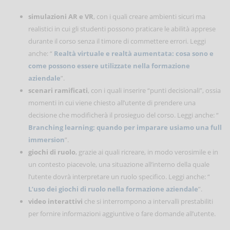
simulazioni AR e VR
, con i quali creare ambienti sicuri ma
realistici in cui gli studenti possono praticare le abilità apprese
durante il corso senza il timore di commettere errori. Leggi
anche: “
Realtà virtuale e realtà aumentata: cosa sono e
come possono essere utilizzate nella formazione
aziendale
”.
scenari ramificati
, con i quali inserire “punti decisionali”, ossia
momenti in cui viene chiesto all’utente di prendere una
decisione che modificherà il prosieguo del corso. Leggi anche: “
Branching learning: quando per imparare usiamo una full
immersion
”.
giochi di ruolo
, grazie ai quali ricreare, in modo verosimile e in
un contesto piacevole, una situazione all’interno della quale
l’utente dovrà interpretare un ruolo specifico. Leggi anche: “
L’uso dei giochi di ruolo nella formazione aziendale
”.
video interattivi
che si interrompono a intervalli prestabiliti
per fornire informazioni aggiuntive o fare domande all’utente.