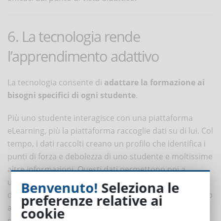
6. La tecnologia rende
l’apprendimento adattivo
La tecnologia consente di
adattare la formazione ai
bisogni specifici di ogni studente
.
Più uno studente interagisce con una piattaforma
eLearning, più la piattaforma raccoglie dati su di lui. Col
tempo, i dati raccolti creano un profilo che identifica i
punti di forza e debolezza di uno studente e moltissime
altre informazioni. Questi dati permettono poi a
un'intelligenza artificiale di interagire con lo studente
Benvenuto!
Seleziona le
dandogli consigli e presentando materiale più consono
preferenze relative ai
alle sue caratteristiche, col fine di migliorare le
cookie
prestazioni.