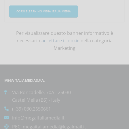
CORSI ELEARNING MEGA ITALIA MEDIA
Per visualizzare questo banner informativo è
necessario
accettare i cookie
della categoria
'Marketing'
MEGA ITALIA MEDIA S.P.A.
Via Roncadelle, 70A - 25030
Castel Mella (BS) - Italy
(+39) 030.2650661
info@megaitaliamedia.it
PEC:
megaitaliamedia@legalmail.it