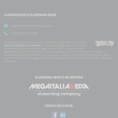
LA REDAZIONE DI ELEARNING NEWS
redazione@elearningnews.it
(+39) 030.5531835
Gli articoli presenti in questo sito sono pubblicati sotto una
Licenza Creative Commons
. I contenuti degli articoli possono
contenere pareri personali degli autori. Non si risponde per
traduzioni e/o interpretazioni che dovessero risultare inesatte o erronee. I
documenti presenti nel sito non possono essere considerati testi ufficiali, una
norma con valore di legge può essere ricavata solo da fonti ufficiali (es. Gazzetta
Ufficiale).
ELEARNING NEWS
È UN SERVIZIO
SEGUICI SUI SOCIAL