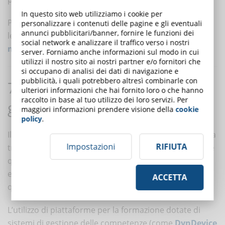
In questo sito web utilizziamo i cookie per
Per ulteriori informazioni sulla tecnologia adattiva,
personalizzare i contenuti delle pagine e gli eventuali
annunci pubblicitari/banner, fornire le funzioni dei
leggi anche “
Adaptive Learning: la rivoluzione del
social network e analizzare il traffico verso i nostri
mondo dell’apprendimento
”.
server. Forniamo anche informazioni sul modo in cui
utilizzi il nostro sito ai nostri partner e/o fornitori che
si occupano di analisi dei dati di navigazione e
pubblicità, i quali potrebbero altresì combinarle con
7. La tecnologia aiuta a ridurre i
ulteriori informazioni che hai fornito loro o che hanno
raccolto in base al tuo utilizzo dei loro servizi. Per
gap formativi
maggiori informazioni prendere visione della
cookie
policy
.
Il
divario di competenze
, o skills gap (cioè la differenza
Impostazioni
RIFIUTA
tra il livello di competenza corrente di un dipendente e
quello richiesto in base al ruolo), è un problema
estremamente diffuso in tutti i settori, soprattutto in
ACCETTA
quelli tecnici.
L’utilizzo di piattaforme per la formazione dotate di
sistemi di gestione delle competenze (come
DynDevice