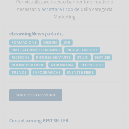
Per visualizzare questo banner informativo è
necessario
accettare i cookie
della categoria
'Marketing'
eLearningNews
parla di...
FORMAZIONE
DESIGN
JOB
PIATTAFORME ELEARNING
PROGETTAZIONE
RICERCHE
RISORSE GRATUITE
STUDI
NOTIZIE
BUONE PRATICHE
NORMATIVA
RECENSIONI
TRENDS
INFOGRAFICHE
EVENTI E FIERE
VEDI TUTTI GLI ARGOMENTI
Corsi eLearning BEST SELLER