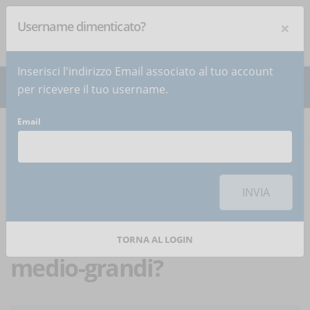
×
Username dimenticato?
NEWSLETTER
Iscriviti
!
Inserisci l'indirizzo Email associato al tuo account
per ricevere il tuo username.
Email
Home
Articoli
Articolo
Per utilizzare questa funzionalità di condivisione sui social network è
necessario
accettare i cookie
della categoria 'Marketing'
INVIA
Come gestire la
formazione in aziende
TORNA AL LOGIN
medio-grandi?