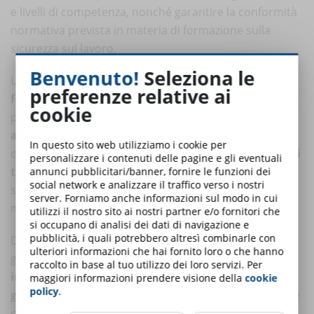
e livelli di competenza, nonché garantire la conformità
normativa prevista in materia di formazione sulla
sicurezza sul lavoro.
Benvenuto!
Seleziona le
La piattaforma permette inoltre di gestire sia la
preferenze relative ai
formazione pregressa
somministrata tramite altre
cookie
piattaforme eLearning, sia la
formazione erogata in
aula
, nonché le
scadenze formative
dei corsi
In questo sito web utilizziamo i cookie per
obbligatori. Ciò consente di avere un
archivio unico di
personalizzare i contenuti delle pagine e gli eventuali
tutta la formazione aziendale
, semplificandone
annunci pubblicitari/banner, fornire le funzioni dei
social network e analizzare il traffico verso i nostri
sensibilmente la gestione soprattutto in aziende
server. Forniamo anche informazioni sul modo in cui
medio-grandi.
utilizzi il nostro sito ai nostri partner e/o fornitori che
si occupano di analisi dei dati di navigazione e
pubblicità, i quali potrebbero altresì combinarle con
DynDevice LMS è inoltre dotato di un modulo per la
ulteriori informazioni che hai fornito loro o che hanno
gestione delle Risorse Umane, che consente di
gestire
raccolto in base al tuo utilizzo dei loro servizi. Per
in un’unica piattaforma tutte le attività legate alla
maggiori informazioni prendere visione della
cookie
policy
.
gestione delle competenze dei propri collaboratori
e
di pianificare e monitorare gli interventi formativi.