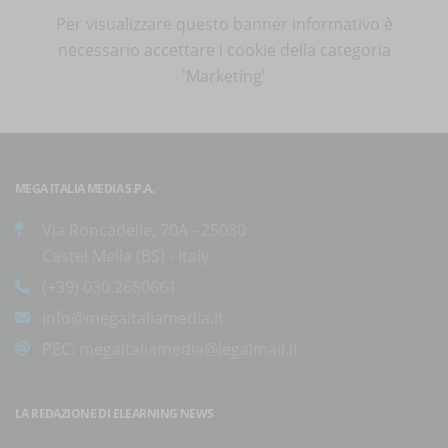
Per visualizzare questo banner informativo è
necessario
accettare i cookie
della categoria
'Marketing'
MEGA ITALIA MEDIA S.P.A.
Via Roncadelle, 70A - 25030
Castel Mella (BS) - Italy
(+39) 030.2650661
info@megaitaliamedia.it
PEC:
megaitaliamedia@legalmail.it
LA REDAZIONE DI ELEARNING NEWS