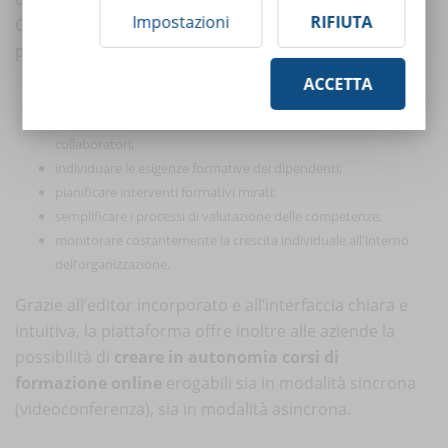
Impostazioni
RIFIUTA
Grazie al performance management tool integrato in
piattaforma è quindi possibile:
ACCETTA
mappare i profili del personale;
gestire in modo approfondito le competenze assegnate ai
collaboratori;
individuare le esigenze formative dei dipendenti;
pianificare interventi formativi mirati;
semplificare i processi di valutazione delle competenze;
monitorare costantemente la crescita individuale all'interno
dell’organizzazione.
Grazie all’editor incorporato e all’interfaccia chiara e
intuitiva, la piattaforma offre inoltre alle aziende la
possibilità di
creare in autonomia corsi di
formazione online
erogabili sia in modalità sincrona
(videoconferenza), sia in modalità asincrona.