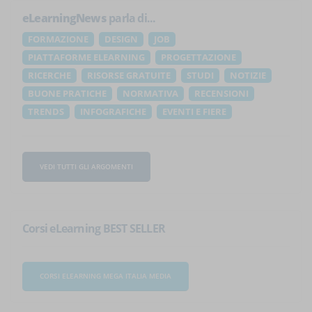
eLearningNews
parla di...
FORMAZIONE
DESIGN
JOB
PIATTAFORME ELEARNING
PROGETTAZIONE
RICERCHE
RISORSE GRATUITE
STUDI
NOTIZIE
BUONE PRATICHE
NORMATIVA
RECENSIONI
TRENDS
INFOGRAFICHE
EVENTI E FIERE
VEDI TUTTI GLI ARGOMENTI
Corsi eLearning BEST SELLER
CORSI ELEARNING MEGA ITALIA MEDIA