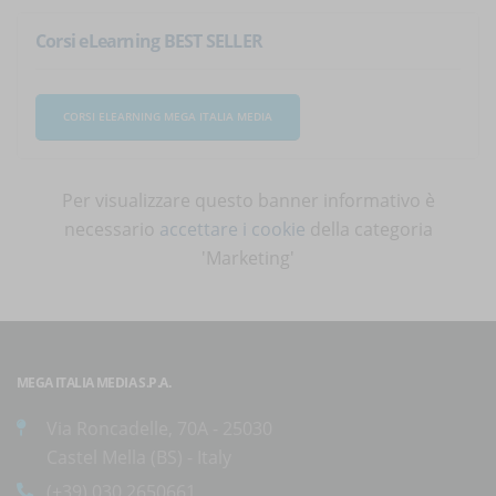
Corsi eLearning BEST SELLER
CORSI ELEARNING MEGA ITALIA MEDIA
Per visualizzare questo banner informativo è
necessario
accettare i cookie
della categoria
'Marketing'
MEGA ITALIA MEDIA S.P.A.
Via Roncadelle, 70A - 25030
Castel Mella (BS) - Italy
(+39) 030.2650661