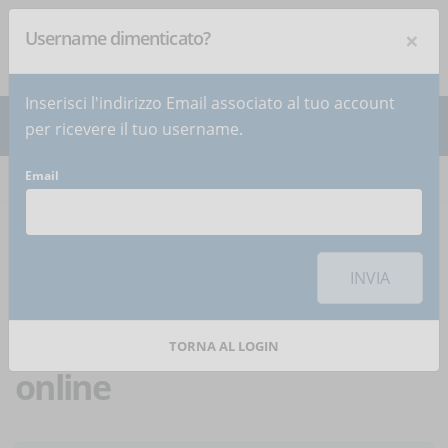
×
Username dimenticato?
NEWSLETTER
Iscriviti
!
Inserisci l'indirizzo Email associato al tuo account
per ricevere il tuo username.
Email
Home
Articoli
Articolo
Per utilizzare questa funzionalità di condivisione sui social network è
necessario
accettare i cookie
della categoria 'Marketing'
INVIA
10 contenuti interattivi
da inserire in un corso
TORNA AL LOGIN
online