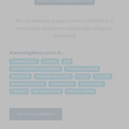
RICHIEDI UNA DEMO GRATUITA
Per visualizzare questo banner informativo è
necessario
accettare i cookie
della categoria
'Marketing'
eLearningNews
parla di...
FORMAZIONE
DESIGN
JOB
PIATTAFORME ELEARNING
PROGETTAZIONE
RICERCHE
RISORSE GRATUITE
STUDI
NOTIZIE
BUONE PRATICHE
NORMATIVA
RECENSIONI
TRENDS
INFOGRAFICHE
EVENTI E FIERE
VEDI TUTTI GLI ARGOMENTI