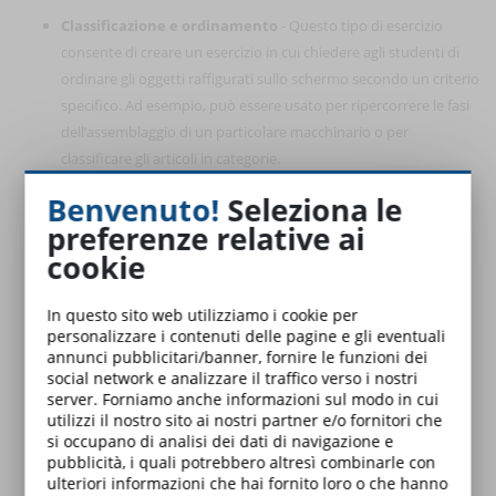
Classificazione e ordinamento
- Questo tipo di esercizio
consente di creare un esercizio in cui chiedere agli studenti di
ordinare gli oggetti raffigurati sullo schermo secondo un criterio
specifico. Ad esempio, può essere usato per ripercorrere le fasi
dell’assemblaggio di un particolare macchinario o per
classificare gli articoli in categorie.
Trascinamento
- Gli esercizi di “trascinamento”, invece,
Benvenuto!
Seleziona le
possono essere usati per chiedere agli studenti di spostare gli
preferenze relative ai
elementi in una determinata area dello schermo. Ad esempio,
cookie
nella formazione degli addetti alle vendite, puoi creare una
vetrina virtuale e chiedere ai tuoi studenti di allestirla
In questo sito web utilizziamo i cookie per
collocando i prodotti secondo un preciso obiettivo di
personalizzare i contenuti delle pagine e gli eventuali
marketing.
annunci pubblicitari/banner, fornire le funzioni dei
Completare gli spazi vuoti
- Un esercizio molto facile da
social network e analizzare il traffico verso i nostri
realizzare è quello di fornire allo studente delle frasi che dovrà
server. Forniamo anche informazioni sul modo in cui
utilizzi il nostro sito ai nostri partner e/o fornitori che
completare scegliendo la risposta corretta. In questo caso,
si occupano di analisi dei dati di navigazione e
potrai fornire un elenco di possibili risposte tra cui scegliere,
pubblicità, i quali potrebbero altresì combinarle con
oppure lasciare lo spazio bianco e fare in modo che sia lo
ulteriori informazioni che hai fornito loro o che hanno