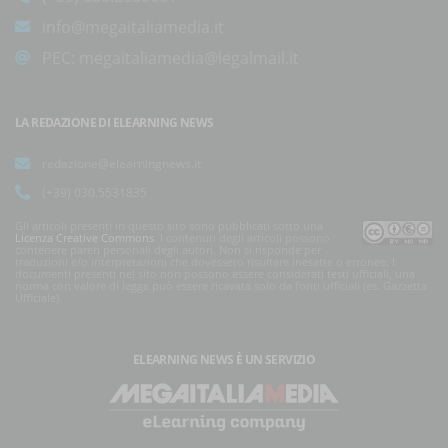
info@megaitaliamedia.it
PEC:
megaitaliamedia@legalmail.it
LA REDAZIONE DI ELEARNING NEWS
redazione@elearningnews.it
(+39) 030.5531835
Gli articoli presenti in questo sito sono pubblicati sotto una
Licenza Creative Commons
. I contenuti degli articoli possono
contenere pareri personali degli autori. Non si risponde per
traduzioni e/o interpretazioni che dovessero risultare inesatte o erronee. I
documenti presenti nel sito non possono essere considerati testi ufficiali, una
norma con valore di legge può essere ricavata solo da fonti ufficiali (es. Gazzetta
Ufficiale).
ELEARNING NEWS
È UN SERVIZIO