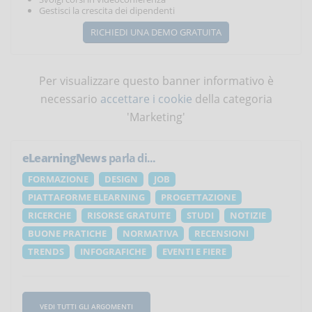
Gestisci la crescita dei dipendenti
RICHIEDI UNA DEMO GRATUITA
Per visualizzare questo banner informativo è
necessario
accettare i cookie
della categoria
'Marketing'
eLearningNews
parla di...
FORMAZIONE
DESIGN
JOB
PIATTAFORME ELEARNING
PROGETTAZIONE
RICERCHE
RISORSE GRATUITE
STUDI
NOTIZIE
BUONE PRATICHE
NORMATIVA
RECENSIONI
TRENDS
INFOGRAFICHE
EVENTI E FIERE
VEDI TUTTI GLI ARGOMENTI