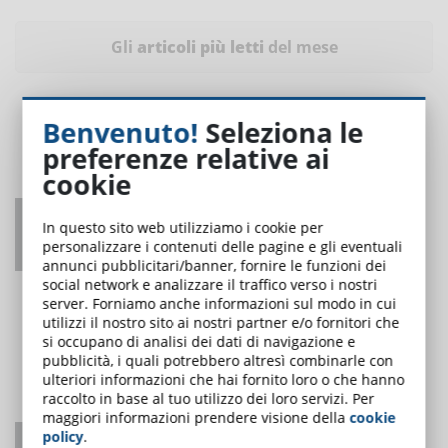
Gli
articoli più letti
del mese
Benvenuto!
Seleziona le
preferenze relative ai
cookie
Coordinatore per la sicurezza nei cantieri:
In questo sito web utilizziamo i cookie per
obblighi formativi
personalizzare i contenuti delle pagine e gli eventuali
annunci pubblicitari/banner, fornire le funzioni dei
UNO DEI PIÙ LETTI
social network e analizzare il traffico verso i nostri
server. Forniamo anche informazioni sul modo in cui
utilizzi il nostro sito ai nostri partner e/o fornitori che
si occupano di analisi dei dati di navigazione e
pubblicità, i quali potrebbero altresì combinarle con
ulteriori informazioni che hai fornito loro o che hanno
raccolto in base al tuo utilizzo dei loro servizi. Per
maggiori informazioni prendere visione della
cookie
policy
.
Come adattarsi agli agenti di intelligenza