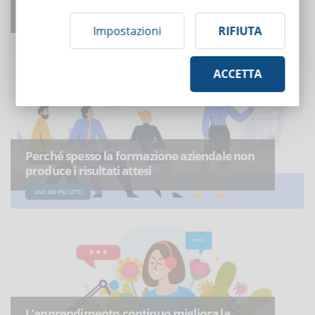
artificiale?
Impostazioni
RIFIUTA
UNO DEI PIÙ LETTI
ACCETTA
Perché spesso la formazione aziendale non
produce i risultati attesi
UNO DEI PIÙ LETTI
L’apprendimento continuo migliora la