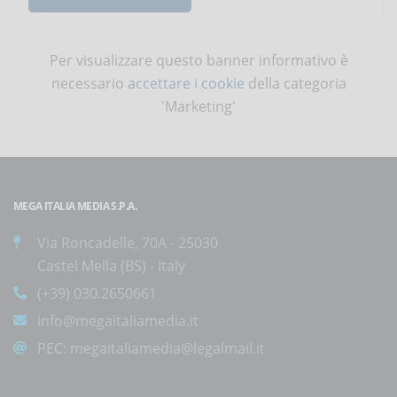
Per visualizzare questo banner informativo è
necessario
accettare i cookie
della categoria
'Marketing'
MEGA ITALIA MEDIA S.P.A.
Via Roncadelle, 70A - 25030
Castel Mella (BS) - Italy
(+39) 030.2650661
info@megaitaliamedia.it
PEC:
megaitaliamedia@legalmail.it