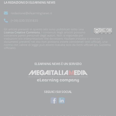
LA REDAZIONE DI ELEARNING NEWS
redazione@elearningnews.it
(+39) 030.5531835
Gli articoli presenti in questo sito sono pubblicati sotto una
Licenza Creative Commons
. I contenuti degli articoli possono
contenere pareri personali degli autori. Non si risponde per
traduzioni e/o interpretazioni che dovessero risultare inesatte o erronee. I
documenti presenti nel sito non possono essere considerati testi ufficiali, una
norma con valore di legge può essere ricavata solo da fonti ufficiali (es. Gazzetta
Ufficiale).
ELEARNING NEWS
È UN SERVIZIO
SEGUICI SUI SOCIAL