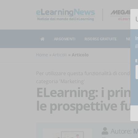
I
ARGOMENTI
RISORSE GRATUITE
NEWSL
i
Home
Articoli
Articolo
E
Per utilizzare questa funzionalità di condiv
categoria 'Marketing'
ELearning: i princ
le prospettive fu
Autore:
M