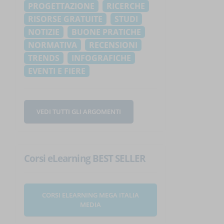
PROGETTAZIONE
RICERCHE
RISORSE GRATUITE
STUDI
NOTIZIE
BUONE PRATICHE
NORMATIVA
RECENSIONI
TRENDS
INFOGRAFICHE
EVENTI E FIERE
VEDI TUTTI GLI ARGOMENTI
Corsi eLearning BEST SELLER
CORSI ELEARNING MEGA ITALIA
MEDIA