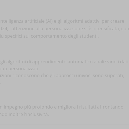
o
’intelligenza artificiale (AI) e gli algoritmi adattivi per creare
4, l’attenzione alla personalizzazione si è intensificata, co
ù specifici sul comportamento degli studenti.
: gli algoritmi di apprendimento automatico analizzano i dati
uti personalizzati.
ituzioni riconoscono che gli approcci univoci sono superati,
.
 impegno più profondo e migliora i risultati affrontando
do inoltre l’inclusività.