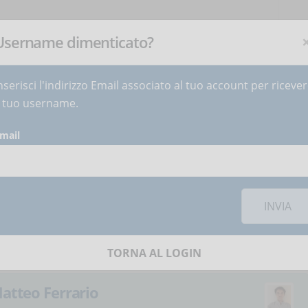
NEWSLETTER
Iscriviti
ora
!
Username dimenticato?
nserisci l'indirizzo Email associato al tuo account per riceve
ETTER
DIVENTA AUTORE
CONTATTI
l tuo username.
mail
isione sui social network è necessario
accettare i cookie
della
ipali trend del 2024 e
INVIA
ture
TORNA AL LOGIN
atteo Ferrario