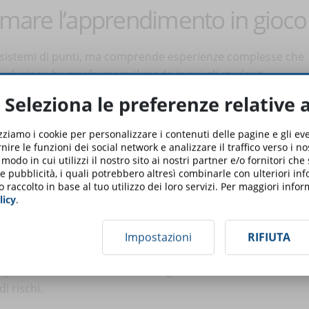
ormare l’apprendimento in gioco
ci sistemi di punti, ma comprende esperienze complesse che
oluzione ha trasformato il modo in cui gli studenti
reando un ambiente di apprendimento più coinvolgente e
Seleziona le preferenze relative 
izziamo i cookie per personalizzare i contenuti delle pagine e gli e
nire le funzioni dei social network e analizzare il traffico verso i n
odo in cui utilizzi il nostro sito ai nostri partner e/o fornitori che
ipalmente su due elementi: il coinvolgimento attraverso
 e pubblicità, i quali potrebbero altresì combinarle con ulteriori in
o raccolto in base al tuo utilizzo dei loro servizi. Per maggiori inf
ento naturalmente interattivo e l’innovazione tecnologica,
licy
.
i creare simulazioni sempre più immersive e realistiche.
Impostazioni
RIFIUTA
in tutti i settori, rendendo tangibili i concetti astratti e
i rischi.