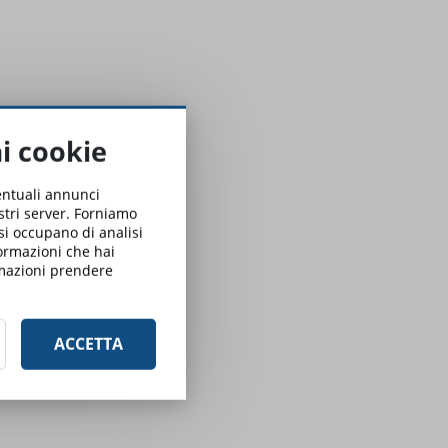
ai cookie
ventuali annunci
ostri server. Forniamo
 si occupano di analisi
formazioni che hai
ormazioni prendere
ACCETTA