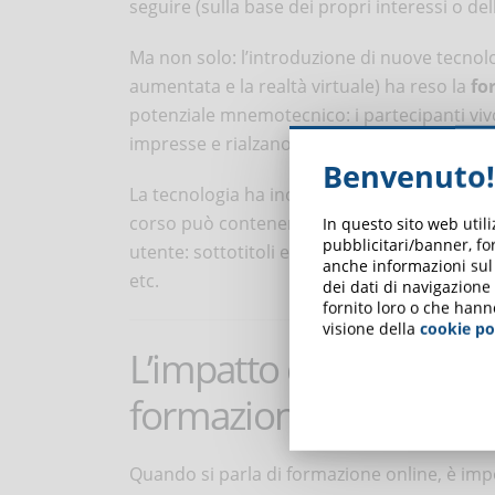
seguire (sulla base dei propri interessi o d
Ma non solo: l’introduzione di nuove tecnolo
aumentata e la realtà virtuale) ha reso la
fo
potenziale mnemotecnico: i partecipanti vi
impresse e rialzano la curva di attenzione.
Benvenuto!
La tecnologia ha inoltre reso la
formazione m
corso può contenere materiali didattici in fo
In questo sito web util
pubblicitari/banner, for
utente: sottotitoli e testi alternativi per no
anche informazioni sul m
etc.
dei dati di navigazione
fornito loro o che hann
visione della
cookie po
L’impatto dell’eLearnin
formazione
Quando si parla di formazione online, è imp