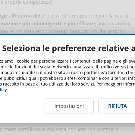
elle proprie competenze).
gie all’interno dei processi di formazione (come la realtà
rmazione più coinvolgente e più efficace
, aumentando il
vono esperienza emotivamente coinvolgenti che restano
Seleziona le preferenze relative 
olto più accessibile agli utenti con disabilità
. Lo stesso
rmati diversi per rispondere alle specifiche esigenze di ogni
izziamo i cookie per personalizzare i contenuti delle pagine e gli e
nire le funzioni dei social network e analizzare il traffico verso i n
n udenti, utilizzo di immagini con alto contrasto per daltonici,
odo in cui utilizzi il nostro sito ai nostri partner e/o fornitori che
 e pubblicità, i quali potrebbero altresì combinarle con ulteriori in
o raccolto in base al tuo utilizzo dei loro servizi. Per maggiori inf
licy
.
g su docenti ed enti di
Impostazioni
RIFIUTA
ortante sottolineare che essa non intende sostituire i