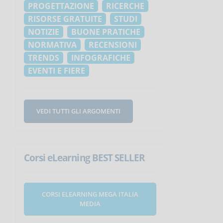
PROGETTAZIONE
RICERCHE
RISORSE GRATUITE
STUDI
NOTIZIE
BUONE PRATICHE
NORMATIVA
RECENSIONI
TRENDS
INFOGRAFICHE
EVENTI E FIERE
VEDI TUTTI GLI ARGOMENTI
Corsi eLearning BEST SELLER
CORSI ELEARNING MEGA ITALIA
MEDIA