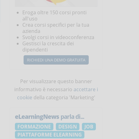
Eroga oltre 150 corsi pronti
all'uso
Crea corsi specifici per la tua
azienda
Svolgi corsi in videoconferenza
Gestisci la crescita dei
dipendenti
RICHIEDI UNA DEMO GRATUITA
Per visualizzare questo banner
informativo è necessario
accettare i
cookie
della categoria 'Marketing'
eLearningNews
parla di...
FORMAZIONE
DESIGN
JOB
PIATTAFORME ELEARNING