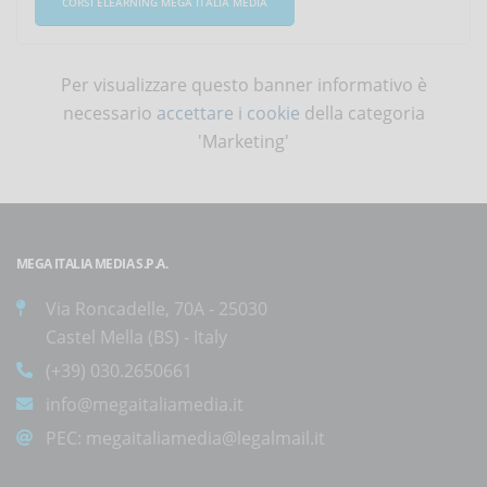
CORSI ELEARNING MEGA ITALIA MEDIA
Per visualizzare questo banner informativo è
necessario
accettare i cookie
della categoria
'Marketing'
MEGA ITALIA MEDIA S.P.A.
Via Roncadelle, 70A - 25030
Castel Mella (BS) - Italy
(+39) 030.2650661
info@megaitaliamedia.it
PEC:
megaitaliamedia@legalmail.it