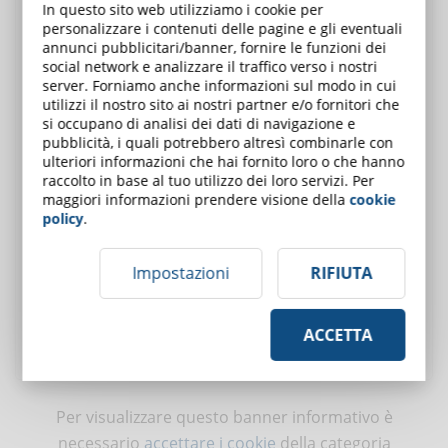
Scopri DynDevice LMS
, la soluzione completa per la
In questo sito web utilizziamo i cookie per
formazione aziendale
personalizzare i contenuti delle pagine e gli eventuali
annunci pubblicitari/banner, fornire le funzioni dei
social network e analizzare il traffico verso i nostri
server. Forniamo anche informazioni sul modo in cui
utilizzi il nostro sito ai nostri partner e/o fornitori che
si occupano di analisi dei dati di navigazione e
pubblicità, i quali potrebbero altresì combinarle con
ulteriori informazioni che hai fornito loro o che hanno
raccolto in base al tuo utilizzo dei loro servizi. Per
maggiori informazioni prendere visione della
cookie
policy
.
Eroga oltre 150 corsi pronti all'uso
Impostazioni
RIFIUTA
Crea corsi specifici per la tua azienda
Svolgi corsi in videoconferenza
Gestisci la crescita dei dipendenti
ACCETTA
RICHIEDI UNA DEMO GRATUITA
Per visualizzare questo banner informativo è
necessario
accettare i cookie
della categoria