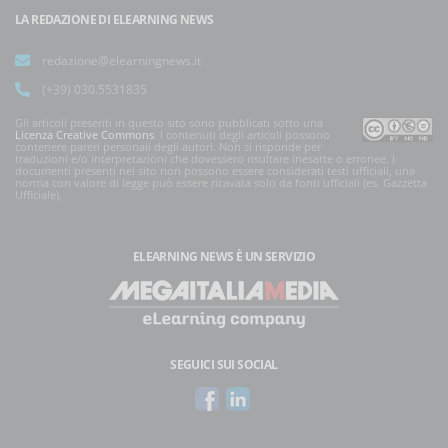
LA REDAZIONE DI ELEARNING NEWS
redazione@elearningnews.it
(+39) 030.5531835
Gli articoli presenti in questo sito sono pubblicati sotto una
Licenza Creative Commons
. I contenuti degli articoli possono
contenere pareri personali degli autori. Non si risponde per
traduzioni e/o interpretazioni che dovessero risultare inesatte o erronee. I
documenti presenti nel sito non possono essere considerati testi ufficiali, una
norma con valore di legge può essere ricavata solo da fonti ufficiali (es. Gazzetta
Ufficiale).
ELEARNING NEWS
È UN SERVIZIO
SEGUICI SUI SOCIAL