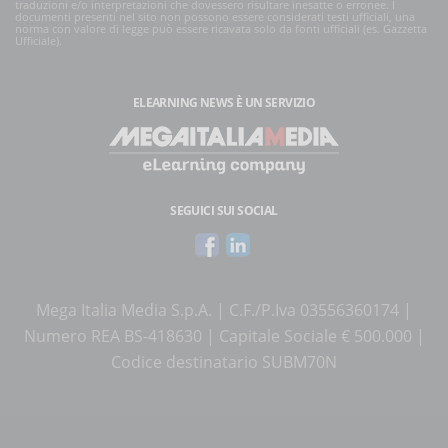
traduzioni e/o interpretazioni che dovessero risultare inesatte o erronee. I
documenti presenti nel sito non possono essere considerati testi ufficiali, una
norma con valore di legge può essere ricavata solo da fonti ufficiali (es. Gazzetta
Ufficiale).
ELEARNING NEWS
È UN SERVIZIO
SEGUICI SUI SOCIAL
Mega Italia Media S.p.A. | C.F./P.Iva 03556360174 |
Numero REA BS-418630 | Capitale Sociale € 500.000 |
Codice destinatario SUBM70N