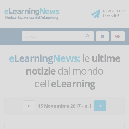
NEWSLETTER
Iscriviti
!
e
Learning
News:
le
ultime
notizie
dal mondo
dell'
eLearning
15 Novembre 2017
- n.1