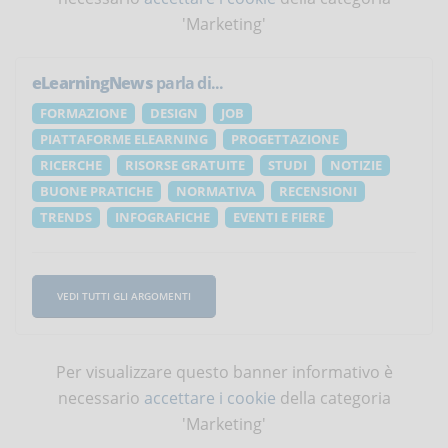
'Marketing'
eLearningNews
parla di...
FORMAZIONE
DESIGN
JOB
PIATTAFORME ELEARNING
PROGETTAZIONE
RICERCHE
RISORSE GRATUITE
STUDI
NOTIZIE
BUONE PRATICHE
NORMATIVA
RECENSIONI
TRENDS
INFOGRAFICHE
EVENTI E FIERE
VEDI TUTTI GLI ARGOMENTI
Per visualizzare questo banner informativo è
necessario
accettare i cookie
della categoria
'Marketing'