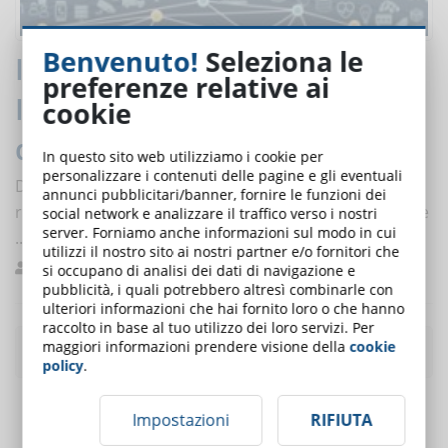
Benvenuto!
Seleziona le
Industria 4.0: la Piccola e Media
preferenze relative ai
Industria scopre la formazione
cookie
del personale in e-Learning
In questo sito web utilizziamo i cookie per
personalizzare i contenuti delle pagine e gli eventuali
Dopo un periodo di stasi la maggior parte delle PMI ha
annunci pubblicitari/banner, fornire le funzioni dei
ricominciato a investire nella formazione del personale
social network e analizzare il traffico verso i nostri
server. Forniamo anche informazioni sul modo in cui
...
utilizzi il nostro sito ai nostri partner e/o fornitori che
Regosa
Formazione
0
si occupano di analisi dei dati di navigazione e
pubblicità, i quali potrebbero altresì combinarle con
ulteriori informazioni che hai fornito loro o che hanno
raccolto in base al tuo utilizzo dei loro servizi. Per
maggiori informazioni prendere visione della
cookie
Gli
articoli più letti
del mese
policy
.
Impostazioni
RIFIUTA