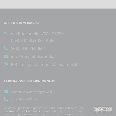
MEGA ITALIA MEDIA S.P.A.
Via Roncadelle, 70A - 25030
Castel Mella (BS) - Italy
(+39) 030.2650661
info@megaitaliamedia.it
PEC:
megaitaliamedia@legalmail.it
LA REDAZIONE DI ELEARNING NEWS
redazione@elearningnews.it
(+39) 030.5531835
Gli articoli presenti in questo sito sono pubblicati sotto una
Licenza Creative Commons
. I contenuti degli articoli possono
contenere pareri personali degli autori. Non si risponde per