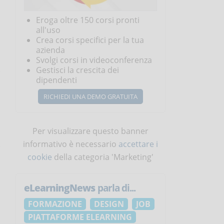
Eroga oltre 150 corsi pronti
all'uso
Crea corsi specifici per la tua
azienda
Svolgi corsi in videoconferenza
Gestisci la crescita dei
dipendenti
RICHIEDI UNA DEMO GRATUITA
Per visualizzare questo banner
informativo è necessario
accettare i
cookie
della categoria 'Marketing'
eLearningNews
parla di...
FORMAZIONE
DESIGN
JOB
PIATTAFORME ELEARNING