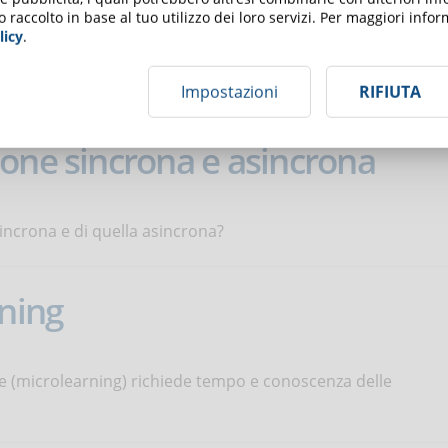
o raccolto in base al tuo utilizzo dei loro servizi. Per maggiori inf
licy
.
 gestito per non divenire un problema e influenzare il
Impostazioni
RIFIUTA
one sincrona e asincrona
incrona e di quella asincrona?
rning
ole (microlearning) richiede tempo e conoscenza delle