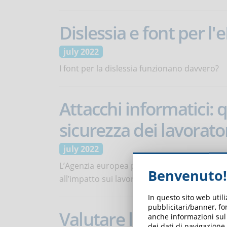
Dislessia e font per l'
july 2022
I font per la dislessia funzionano davvero?
Attacchi informatici: q
sicurezza dei lavorato
july 2022
L’Agenzia europea per la sicurezza e la salut
Benvenuto!
all’impatto sui lavoratori nella valutazione de
In questo sito web util
pubblicitari/banner, for
Valutare lo stress nei 
anche informazioni sul m
dei dati di navigazione