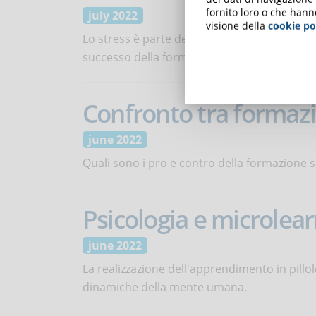
fornito loro o che hann
july 2022
visione della
cookie po
Lo stress è parte dell'apprendimento, ma va
successo della formazione stessa.
Confronto tra formazi
june 2022
Quali sono i pro e contro della formazione s
Psicologia e microlea
june 2022
La realizzazione dell'apprendimento in pill
dinamiche della mente umana.