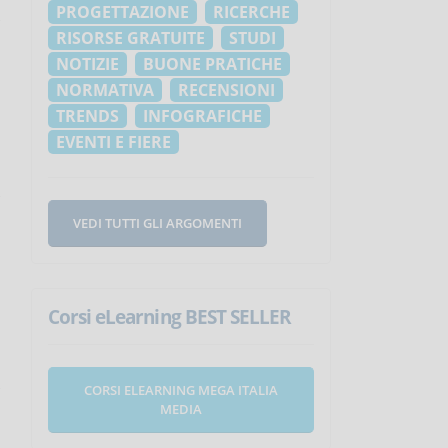
PROGETTAZIONE
RICERCHE
RISORSE GRATUITE
STUDI
NOTIZIE
BUONE PRATICHE
NORMATIVA
RECENSIONI
TRENDS
INFOGRAFICHE
EVENTI E FIERE
VEDI TUTTI GLI ARGOMENTI
Corsi eLearning BEST SELLER
CORSI ELEARNING MEGA ITALIA
MEDIA