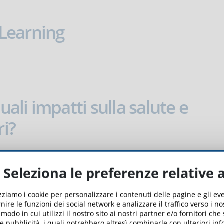
eLearning
uali impatti sulla salute e
ri?
e sul lavoro analizza la sicurezza informatica in relazione
Seleziona le preferenze relative 
i rischi informatici.
izziamo i cookie per personalizzare i contenuti delle pagine e gli e
nire le funzioni dei social network e analizzare il traffico verso i n
corsisti online
odo in cui utilizzi il nostro sito ai nostri partner e/o fornitori che
 e pubblicità, i quali potrebbero altresì combinarle con ulteriori in