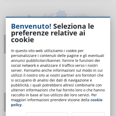
Benvenuto!
Seleziona le
preferenze relative ai
cookie
Come adattarsi agli agenti di intelligenza
artificiale?
In questo sito web utilizziamo i cookie per
UNO DEI PIÙ LETTI
personalizzare i contenuti delle pagine e gli eventuali
annunci pubblicitari/banner, fornire le funzioni dei
social network e analizzare il traffico verso i nostri
server. Forniamo anche informazioni sul modo in cui
utilizzi il nostro sito ai nostri partner e/o fornitori che
si occupano di analisi dei dati di navigazione e
pubblicità, i quali potrebbero altresì combinarle con
ulteriori informazioni che hai fornito loro o che hanno
raccolto in base al tuo utilizzo dei loro servizi. Per
Coordinatore per la sicurezza nei cantieri:
maggiori informazioni prendere visione della
cookie
obblighi formativi
policy
.
UNO DEI PIÙ LETTI