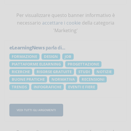
Per visualizzare questo banner informativo è
necessario
accettare i cookie
della categoria
'Marketing'
eLearningNews
parla di...
FORMAZIONE
DESIGN
JOB
PIATTAFORME ELEARNING
PROGETTAZIONE
RICERCHE
RISORSE GRATUITE
STUDI
NOTIZIE
BUONE PRATICHE
NORMATIVA
RECENSIONI
TRENDS
INFOGRAFICHE
EVENTI E FIERE
VEDI TUTTI GLI ARGOMENTI