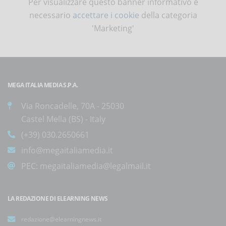
Per visualizzare questo banner informativo è
necessario
accettare i cookie
della categoria
'Marketing'
MEGA ITALIA MEDIA S.P.A.
Via Roncadelle, 70A - 25030
Castel Mella (BS) - Italy
(+39) 030.2650661
info@megaitaliamedia.it
PEC:
megaitaliamedia@legalmail.it
LA REDAZIONE DI ELEARNING NEWS
redazione@elearningnews.it