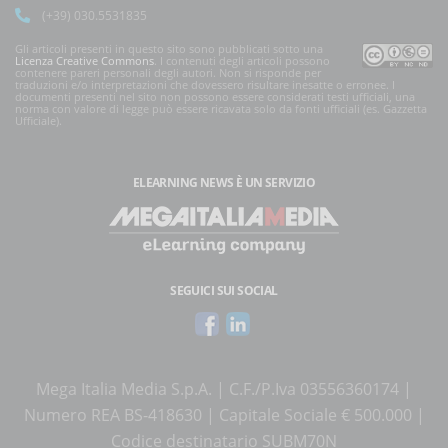
(+39) 030.5531835
Gli articoli presenti in questo sito sono pubblicati sotto una
Licenza Creative Commons
. I contenuti degli articoli possono
contenere pareri personali degli autori. Non si risponde per
traduzioni e/o interpretazioni che dovessero risultare inesatte o erronee. I
documenti presenti nel sito non possono essere considerati testi ufficiali, una
norma con valore di legge può essere ricavata solo da fonti ufficiali (es. Gazzetta
Ufficiale).
ELEARNING NEWS
È UN SERVIZIO
SEGUICI SUI SOCIAL
Mega Italia Media S.p.A. | C.F./P.Iva 03556360174 |
Numero REA BS-418630 | Capitale Sociale € 500.000 |
Codice destinatario SUBM70N