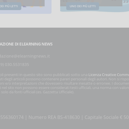
EI PIÙ LETTI
UNO DEI PIÙ LETTI
AZIONE DI ELEARNING NEWS
dazione@elearningnews.it
39) 030.5531835
coli presenti in questo sito sono pubblicati sotto una
Licenza Creative Comm
ti degli articoli possono contenere pareri personali degli autori. Non si risp
oni e/o interpretazioni che dovessero risultare inesatte o erronee. I docume
i nel sito non possono essere considerati testi ufficiali, una norma con valor
 solo da fonti ufficiali (es. Gazzetta Ufficiale).
a 03556360174 | Numero REA BS-418630 | Capitale Sociale € 