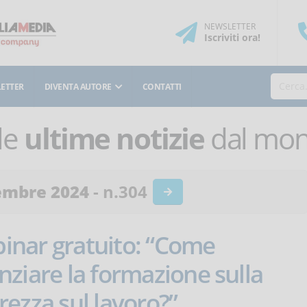
NEWSLETTER
Iscriviti
ora
!
ETTER
DIVENTA AUTORE
CONTATTI
le
ultime notizie
dal mond
embre 2024
- n.304
inar gratuito: “Come
nziare la formazione sulla
rezza sul lavoro?”