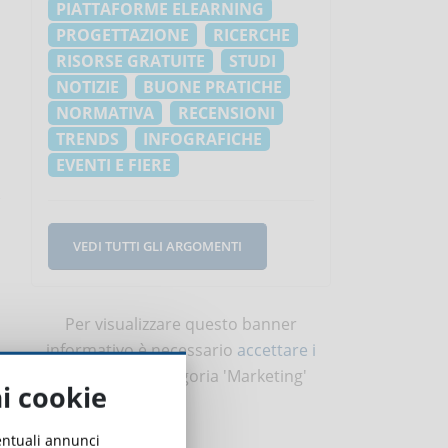
PIATTAFORME ELEARNING
PROGETTAZIONE
RICERCHE
RISORSE GRATUITE
STUDI
NOTIZIE
BUONE PRATICHE
NORMATIVA
RECENSIONI
TRENDS
INFOGRAFICHE
EVENTI E FIERE
VEDI TUTTI GLI ARGOMENTI
Per visualizzare questo banner
informativo è necessario
accettare i
cookie
della categoria 'Marketing'
ai cookie
ventuali annunci