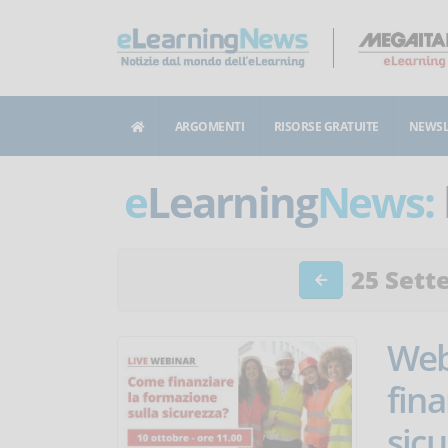
ARGOMENTI
RISORSE GRATUITE
NEWSL
e
Learning
News:
25 Sett
Web
fina
sicu