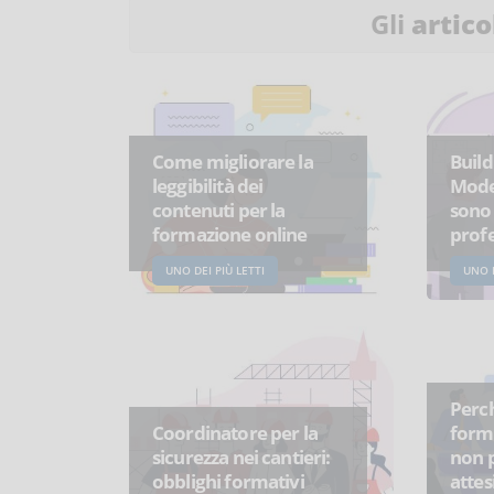
Gli
artico
Come migliorare la
Build
leggibilità dei
Model
contenuti per la
sono 
formazione online
profe
UNO DEI PIÙ LETTI
UNO D
Perch
Coordinatore per la
form
sicurezza nei cantieri:
non p
obblighi formativi
attes