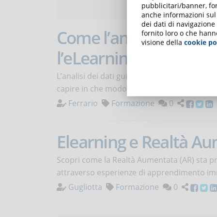
Articoli d
pubblicitari/banner, for
anche informazioni sul m
dei dati di navigazione
Come l’analisi guidata
fornito loro o che hann
visione della
cookie po
l’eLearning
L’analisi dei dati guidata dall’intelligenza ar
capire in che modo e con quali strumenti.
Ferrario
Formazione
0
Elearning e Realtà Au
Scopri come la Realtà Aumentata (AR) sta pre
attraverso esperienze di apprendimento imm
Gugliotta
Formazione
0