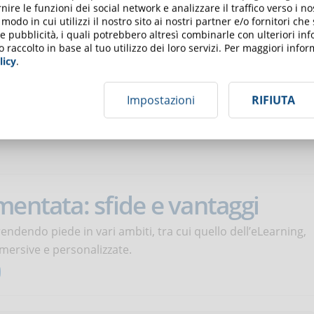
el
11 Settembre 2024
nire le funzioni dei social network e analizzare il traffico verso i n
odo in cui utilizzi il nostro sito ai nostri partner e/o fornitori che
 e pubblicità, i quali potrebbero altresì combinarle con ulteriori in
 dall’IA sta ridefinendo
o raccolto in base al tuo utilizzo dei loro servizi. Per maggiori inf
licy
.
Impostazioni
RIFIUTA
tificiale sta ridefinendo il mondo dell’istruzione. Cerchiamo di
mentata: sfide e vantaggi
ndendo piede in vari ambiti, tra cui quello dell’eLearning,
ersive e personalizzate.