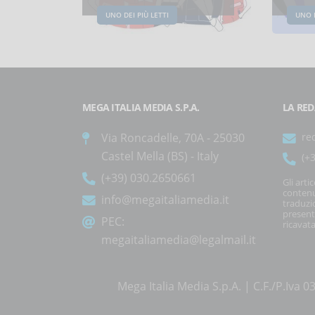
UNO DEI PIÙ LETTI
UNO D
MEGA ITALIA MEDIA S.P.A.
LA RED
Via Roncadelle, 70A - 25030
re
Castel Mella (BS) - Italy
(+
(+39) 030.2650661
Gli arti
contenu
info@megaitaliamedia.it
traduzi
present
PEC:
ricavata
megaitaliamedia@legalmail.it
Mega Italia Media S.p.A. | C.F./P.Iv