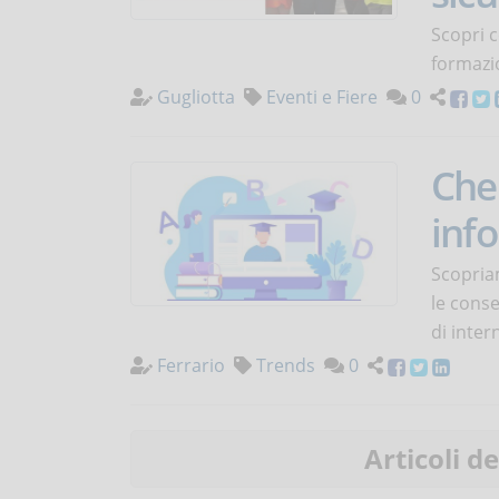
Scopri c
formazio
Gugliotta
Eventi e Fiere
0
Che 
inf
Scopriam
le conse
di inter
Ferrario
Trends
0
Articoli d