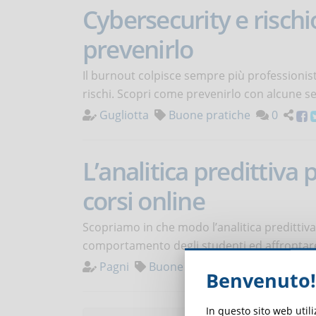
Cybersecurity e rischi
prevenirlo
Il burnout colpisce sempre più professionis
rischi. Scopri come prevenirlo con alcune se
Gugliotta
Buone pratiche
0
L’analitica predittiva
corsi online
Scopriamo in che modo l’analitica predittiva
comportamento degli studenti ed affrontare 
Pagni
Buone pratiche
0
Benvenuto!
In questo sito web util