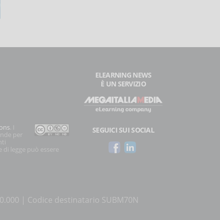
ELEARNING NEWS
È UN SERVIZIO
ons
. I
SEGUICI SUI SOCIAL
onde per
nti
e di legge può essere
500.000 | Codice destinatario SUBM70N