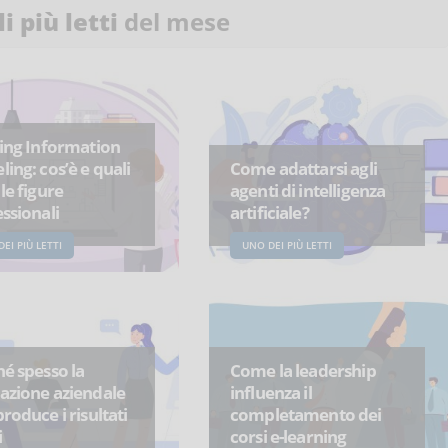
li più letti
del mese
ing Information
ing: cos’è e quali
Come adattarsi agli
le figure
agenti di intelligenza
ssionali
artificiale?
EI PIÙ LETTI
UNO DEI PIÙ LETTI
é spesso la
Come la leadership
azione aziendale
influenza il
roduce i risultati
completamento dei
i
corsi e-learning