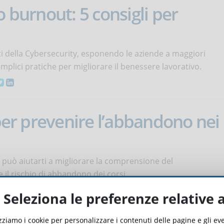
o burnout: 5 consigli per
ti della Cybersecurity, esponendo le aziende a maggiori
mplici pratiche per migliorare il benessere lavorativo.
 per prevenire l’abbandono nei
 può aiutarti a migliorare la comprensione del
il rischio di abbandono dei corsi.
Seleziona le preferenze relative 
izziamo i cookie per personalizzare i contenuti delle pagine e gli e