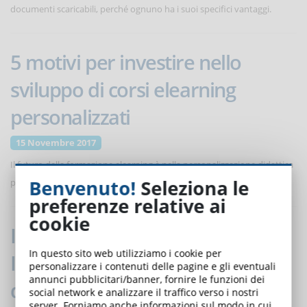
documenti scaricabili, perché ognuno ha i suoi specifici vantaggi.
5 motivi per investire nello
sviluppo di corsi elearning
personalizzati
15 Novembre 2017
Il futuro della formazione elearning è nella personalizzazione didattica
Benvenuto!
Seleziona le
per rispondere a specifiche richieste di formazione ...
preferenze relative ai
cookie
Industria 4.0: la Piccola e Media
In questo sito web utilizziamo i cookie per
Industria scopre la formazione
personalizzare i contenuti delle pagine e gli eventuali
annunci pubblicitari/banner, fornire le funzioni dei
del personale in e-Learning
social network e analizzare il traffico verso i nostri
server. Forniamo anche informazioni sul modo in cui