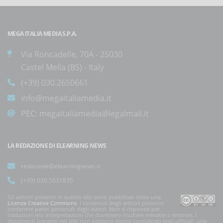
MEGA ITALIA MEDIA S.P.A.
Via Roncadelle, 70A - 25030
Castel Mella (BS) - Italy
(+39) 030.2650661
info@megaitaliamedia.it
PEC:
megaitaliamedia@legalmail.it
LA REDAZIONE DI ELEARNING NEWS
redazione@elearningnews.it
(+39) 030.5531835
Gli articoli presenti in questo sito sono pubblicati sotto una
Licenza Creative Commons
. I contenuti degli articoli possono
contenere pareri personali degli autori. Non si risponde per
traduzioni e/o interpretazioni che dovessero risultare inesatte o erronee. I
documenti presenti nel sito non possono essere considerati testi ufficiali, una