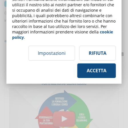
15 Novembre 2017
utilizzi il nostro sito ai nostri partner e/o fornitori che
si occupano di analisi dei dati di navigazione e
Dopo un periodo di stasi la maggior parte delle PMI ha ricominciato a
pubblicità, i quali potrebbero altresì combinarle con
investire nella formazione del personale ...
ulteriori informazioni che hai fornito loro o che hanno
raccolto in base al tuo utilizzo dei loro servizi. Per
maggiori informazioni prendere visione della
cookie
policy
.
««
«
18
19
20
21
22
23 » »»
Impostazioni
RIFIUTA
Articoli da
661
a
668
su
668
ACCETTA
Scopri DynDevice LMS
, la soluzione completa per la
formazione aziendale