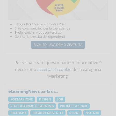
Eroga oltre 150 corsi pronti all'uso
Crea corsi specifici per la tua azienda
Svolgi corsi in videoconferenza
Gestisci la crescita dei dipendenti
RICHIEDI UNA DEMO GRATUITA
Per visualizzare questo banner informativo è
necessario
accettare i cookie
della categoria
'Marketing'
eLearningNews
parla di...
FORMAZIONE
DESIGN
JOB
PIATTAFORME ELEARNING
PROGETTAZIONE
RICERCHE
RISORSE GRATUITE
STUDI
NOTIZIE