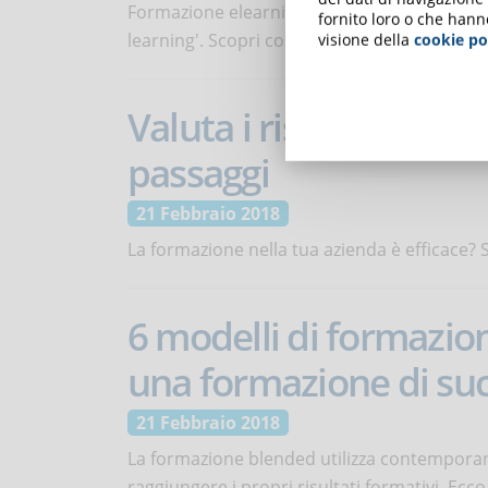
Formazione elearning e formazione frontale
fornito loro o che hann
learning'. Scopri cos'è in questa infografica.
visione della
cookie po
Valuta i risultati dell
passaggi
21 Febbraio 2018
La formazione nella tua azienda è efficace? 
6 modelli di formazio
una formazione di su
21 Febbraio 2018
La formazione blended utilizza contemporan
raggiungere i propri risultati formativi. Ec