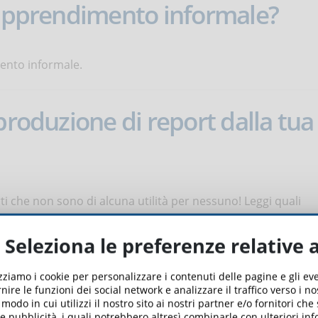
'apprendimento informale?
ento informale.
produzione di report dalla tua
i che non sono di alcuna utilità per nessuno! Leggi quali
porting dalla piattaforma e, soprattutto, come evitarli.
Seleziona le preferenze relative 
Learning?
izziamo i cookie per personalizzare i contenuti delle pagine e gli e
nire le funzioni dei social network e analizzare il traffico verso i n
odo in cui utilizzi il nostro sito ai nostri partner e/o fornitori che
 e pubblicità, i quali potrebbero altresì combinarle con ulteriori in