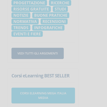
PROGETTAZIONE
RICERCHE
RISORSE GRATUITE
STUDI
NOTIZIE
BUONE PRATICHE
NORMATIVA
RECENSIONI
TRENDS
INFOGRAFICHE
EVENTI E FIERE
VEDI TUTTI GLI ARGOMENTI
Corsi eLearning BEST SELLER
CORSI ELEARNING MEGA ITALIA
MEDIA