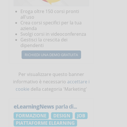
Eroga oltre 150 corsi pronti
all'uso
Crea corsi specifici per la tua
azienda
Svolgi corsi in videoconferenza
Gestisci la crescita dei
dipendenti
RICHIEDI UNA DEMO GRATUITA
Per visualizzare questo banner
informativo è necessario
accettare i
cookie
della categoria 'Marketing'
eLearningNews
parla di...
FORMAZIONE
DESIGN
JOB
PIATTAFORME ELEARNING