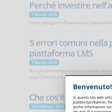
Perché investire nell
7 Marzo 2018
Come impiegare efficacemente l'apprendim
5 errori comuni nella 
piattaforma LMS
7 Marzo 2018
Non perdere tempo e fatica a creare rapport
sono i 5 errori più comuni nell'attività di re
Benvenuto!
Che cos'è il Blended 
In questo sito web util
pubblicitari/banner, for
28 Febbraio 2018
anche informazioni sul m
dei dati di navigazione