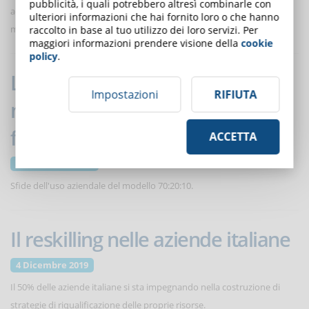
pubblicità, i quali potrebbero altresì combinarle con
adeguare il contenuto del corso alle loro esigenze. Ecco alcuni dati da
ulteriori informazioni che hai fornito loro o che hanno
monitorare con attenzione.
raccolto in base al tuo utilizzo dei loro servizi. Per
maggiori informazioni prendere visione della
cookie
policy
.
Le 5 maggiori sfide nell'uso del
Impostazioni
RIFIUTA
modello 70:20:10 nella
formazione aziendale
ACCETTA
18 Dicembre 2019
Sfide dell'uso aziendale del modello 70:20:10.
Il reskilling nelle aziende italiane
4 Dicembre 2019
Il 50% delle aziende italiane si sta impegnando nella costruzione di
strategie di riqualificazione delle proprie risorse.