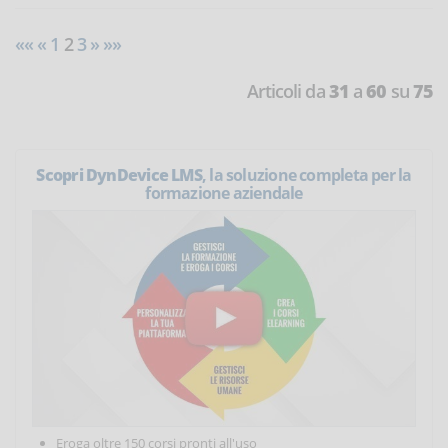
««
«
1
2
3
»
»»
Articoli da
31
a
60
su
75
Scopri DynDevice LMS
, la soluzione completa per la
formazione aziendale
Eroga oltre 150 corsi pronti all'uso