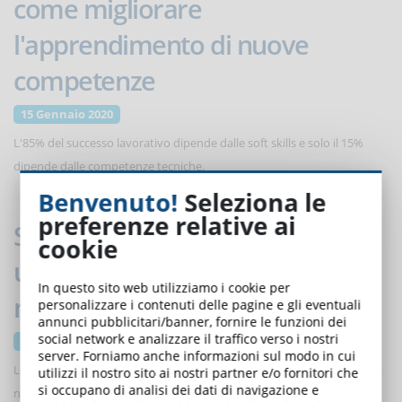
come migliorare
l'apprendimento di nuove
competenze
15 Gennaio 2020
L'85% del successo lavorativo dipende dalle soft skills e solo il 15%
dipende dalle competenze tecniche.
Benvenuto!
Seleziona le
preferenze relative ai
Statistiche ed eLearning: come
cookie
utilizzare i dati sugli studenti per
In questo sito web utilizziamo i cookie per
migliorare un corso online
personalizzare i contenuti delle pagine e gli eventuali
annunci pubblicitari/banner, fornire le funzioni dei
social network e analizzare il traffico verso i nostri
15 Gennaio 2020
server. Forniamo anche informazioni sul modo in cui
Le statistiche di un corso online sono una miniera di informazioni utili
utilizzi il nostro sito ai nostri partner e/o fornitori che
si occupano di analisi dei dati di navigazione e
non solo per valutare i risultati raggiunti dagli studenti, ma anche per