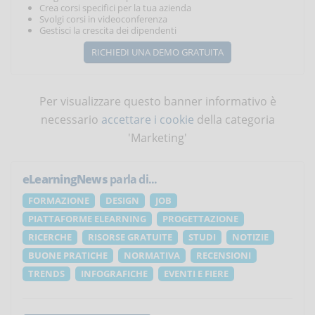
Crea corsi specifici per la tua azienda
Svolgi corsi in videoconferenza
Gestisci la crescita dei dipendenti
RICHIEDI UNA DEMO GRATUITA
Per visualizzare questo banner informativo è
necessario
accettare i cookie
della categoria
'Marketing'
eLearningNews
parla di...
FORMAZIONE
DESIGN
JOB
PIATTAFORME ELEARNING
PROGETTAZIONE
RICERCHE
RISORSE GRATUITE
STUDI
NOTIZIE
BUONE PRATICHE
NORMATIVA
RECENSIONI
TRENDS
INFOGRAFICHE
EVENTI E FIERE