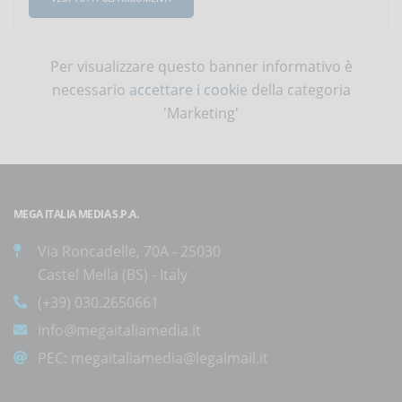
Per visualizzare questo banner informativo è
necessario
accettare i cookie
della categoria
'Marketing'
MEGA ITALIA MEDIA S.P.A.
Via Roncadelle, 70A - 25030
Castel Mella (BS) - Italy
(+39) 030.2650661
info@megaitaliamedia.it
PEC:
megaitaliamedia@legalmail.it