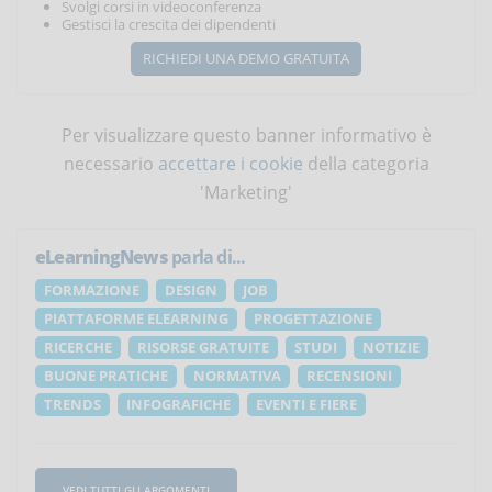
Svolgi corsi in videoconferenza
Gestisci la crescita dei dipendenti
RICHIEDI UNA DEMO GRATUITA
Per visualizzare questo banner informativo è
necessario
accettare i cookie
della categoria
'Marketing'
eLearningNews
parla di...
FORMAZIONE
DESIGN
JOB
PIATTAFORME ELEARNING
PROGETTAZIONE
RICERCHE
RISORSE GRATUITE
STUDI
NOTIZIE
BUONE PRATICHE
NORMATIVA
RECENSIONI
TRENDS
INFOGRAFICHE
EVENTI E FIERE
VEDI TUTTI GLI ARGOMENTI