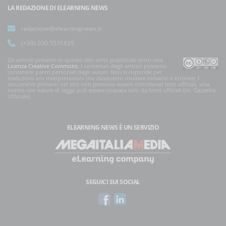
LA REDAZIONE DI ELEARNING NEWS
redazione@elearningnews.it
(+39) 030.5531835
Gli articoli presenti in questo sito sono pubblicati sotto una
Licenza Creative Commons
. I contenuti degli articoli possono
contenere pareri personali degli autori. Non si risponde per
traduzioni e/o interpretazioni che dovessero risultare inesatte o erronee. I
documenti presenti nel sito non possono essere considerati testi ufficiali, una
norma con valore di legge può essere ricavata solo da fonti ufficiali (es. Gazzetta
Ufficiale).
ELEARNING NEWS
È UN SERVIZIO
SEGUICI SUI SOCIAL