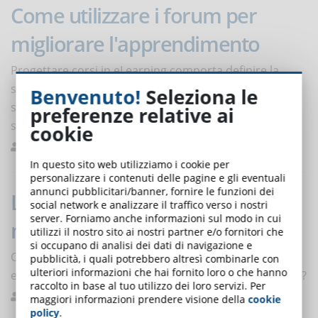
Come utilizzare i forum per
migliorare l'apprendimento
Progettare corsi in eLearning comporta definire la
struttura delle lezioni e l’ordine dei contenuti. I forum
Benvenuto!
Seleziona le
sono essenziali per moltiplicare l’effetto
preferenze relative ai
sull’apprendimento degli utenti
cookie
Pagni
Formazione
0
In questo sito web utilizziamo i cookie per
personalizzare i contenuti delle pagine e gli eventuali
annunci pubblicitari/banner, fornire le funzioni dei
L'uso delle chatbot
social network e analizzare il traffico verso i nostri
server. Forniamo anche informazioni sul modo in cui
nell'eLearning
utilizzi il nostro sito ai nostri partner e/o fornitori che
si occupano di analisi dei dati di navigazione e
Cosa sono le chatbot che usano l’intelligenza artificiale
pubblicità, i quali potrebbero altresì combinarle con
ulteriori informazioni che hai fornito loro o che hanno
e in che modo possono essere utilizzate nell’eLearning?
raccolto in base al tuo utilizzo dei loro servizi. Per
Ferrario
Formazione
0
maggiori informazioni prendere visione della
cookie
policy
.