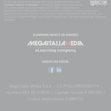
Gli articoli presenti in questo sito sono pubblicati sotto una
Licenza Creative Commons
. I contenuti degli articoli possono
contenere pareri personali degli autori. Non si risponde per
traduzioni e/o interpretazioni che dovessero risultare inesatte o erronee. I
documenti presenti nel sito non possono essere considerati testi ufficiali, una
norma con valore di legge può essere ricavata solo da fonti ufficiali (es. Gazzetta
Ufficiale).
ELEARNING NEWS
È UN SERVIZIO
SEGUICI SUI SOCIAL
Mega Italia Media S.p.A. | C.F./P.Iva 03556360174 |
Numero REA BS-418630 | Capitale Sociale € 500.000 |
Codice destinatario SUBM70N