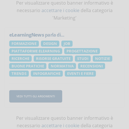
Per visualizzare questo banner informativo è
necessario
accettare i cookie
della categoria
'Marketing'
eLearningNews
parla di...
FORMAZIONE
DESIGN
JOB
PIATTAFORME ELEARNING
PROGETTAZIONE
RICERCHE
RISORSE GRATUITE
STUDI
NOTIZIE
BUONE PRATICHE
NORMATIVA
RECENSIONI
TRENDS
INFOGRAFICHE
EVENTI E FIERE
VEDI TUTTI GLI ARGOMENTI
Per visualizzare questo banner informativo è
necessario
accettare i cookie
della categoria