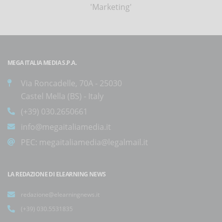
'Marketing'
MEGA ITALIA MEDIA S.P.A.
Via Roncadelle, 70A - 25030
Castel Mella (BS) - Italy
(+39) 030.2650661
info@megaitaliamedia.it
PEC:
megaitaliamedia@legalmail.it
LA REDAZIONE DI ELEARNING NEWS
redazione@elearningnews.it
(+39) 030.5531835