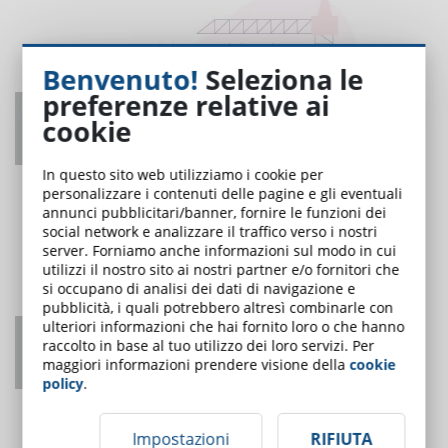
Benvenuto!
Seleziona le
preferenze relative ai
Coordinatore per la sicurezza nei cantieri:
cookie
obblighi formativi
UNO DEI PIÙ LETTI
In questo sito web utilizziamo i cookie per
personalizzare i contenuti delle pagine e gli eventuali
annunci pubblicitari/banner, fornire le funzioni dei
social network e analizzare il traffico verso i nostri
server. Forniamo anche informazioni sul modo in cui
utilizzi il nostro sito ai nostri partner e/o fornitori che
si occupano di analisi dei dati di navigazione e
pubblicità, i quali potrebbero altresì combinarle con
ulteriori informazioni che hai fornito loro o che hanno
Come adattarsi agli agenti di intelligenza
raccolto in base al tuo utilizzo dei loro servizi. Per
artificiale?
maggiori informazioni prendere visione della
cookie
policy
.
UNO DEI PIÙ LETTI
Impostazioni
RIFIUTA