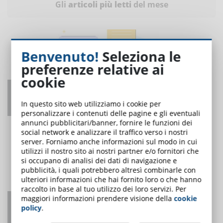
Gli
articoli più letti
del mese
Benvenuto!
Seleziona le
preferenze relative ai
cookie
Come migliorare la leggibilità dei contenuti
per la formazione online
In questo sito web utilizziamo i cookie per
personalizzare i contenuti delle pagine e gli eventuali
UNO DEI PIÙ LETTI
annunci pubblicitari/banner, fornire le funzioni dei
social network e analizzare il traffico verso i nostri
server. Forniamo anche informazioni sul modo in cui
utilizzi il nostro sito ai nostri partner e/o fornitori che
si occupano di analisi dei dati di navigazione e
pubblicità, i quali potrebbero altresì combinarle con
ulteriori informazioni che hai fornito loro o che hanno
raccolto in base al tuo utilizzo dei loro servizi. Per
maggiori informazioni prendere visione della
cookie
Building Information Modeling: cos’è e quali
policy
.
sono le figure professionali