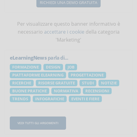
RICHIEDI UNA DEMO GRATUITA
Per visualizzare questo banner informativo è
necessario
accettare i cookie
della categoria
'Marketing'
eLearningNews
parla di...
FORMAZIONE
DESIGN
JOB
PIATTAFORME ELEARNING
PROGETTAZIONE
RICERCHE
RISORSE GRATUITE
STUDI
NOTIZIE
BUONE PRATICHE
NORMATIVA
RECENSIONI
TRENDS
INFOGRAFICHE
EVENTI E FIERE
VEDI TUTTI GLI ARGOMENTI