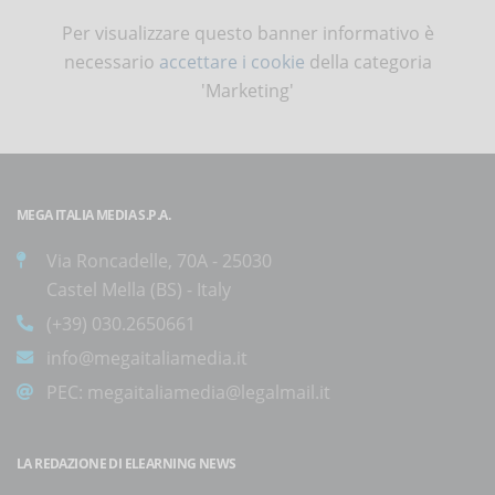
Per visualizzare questo banner informativo è
necessario
accettare i cookie
della categoria
'Marketing'
MEGA ITALIA MEDIA S.P.A.
Via Roncadelle, 70A - 25030
Castel Mella (BS) - Italy
(+39) 030.2650661
info@megaitaliamedia.it
PEC:
megaitaliamedia@legalmail.it
LA REDAZIONE DI ELEARNING NEWS