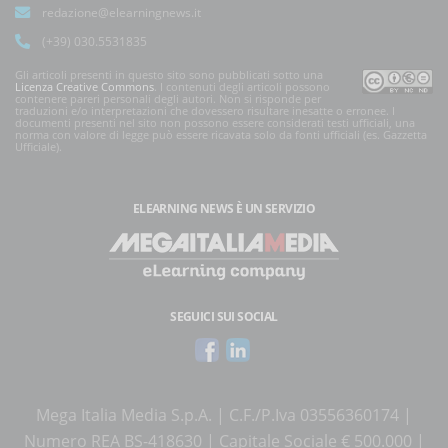
redazione@elearningnews.it
(+39) 030.5531835
Gli articoli presenti in questo sito sono pubblicati sotto una
Licenza Creative Commons
. I contenuti degli articoli possono
contenere pareri personali degli autori. Non si risponde per
traduzioni e/o interpretazioni che dovessero risultare inesatte o erronee. I
documenti presenti nel sito non possono essere considerati testi ufficiali, una
norma con valore di legge può essere ricavata solo da fonti ufficiali (es. Gazzetta
Ufficiale).
ELEARNING NEWS
È UN SERVIZIO
SEGUICI SUI SOCIAL
Mega Italia Media S.p.A. | C.F./P.Iva 03556360174 |
Numero REA BS-418630 | Capitale Sociale € 500.000 |