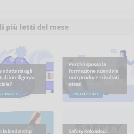
li più letti
del mese
Perché spesso la
adattarsi agli
formazione aziendale
i di intelligenza
non produce i risultati
ciale?
attesi
EI PIÙ LETTI
UNO DEI PIÙ LETTI
 la leadership
Safety Reloaded: