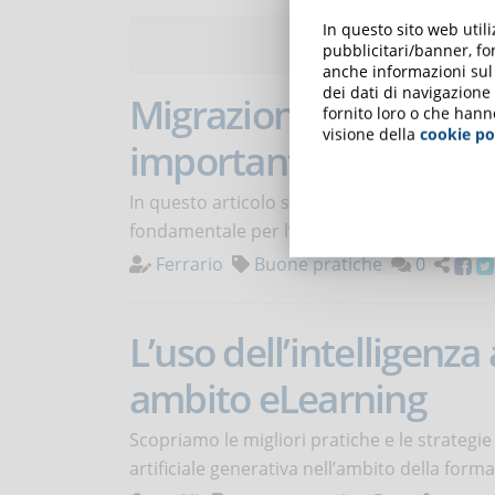
In questo sito web util
Articoli 
pubblicitari/banner, for
anche informazioni sul m
dei dati di navigazione
Migrazione dei dati ne
fornito loro o che hann
visione della
cookie po
importante
In questo articolo scopriamo cos’è la migraz
fondamentale per l’eLearning
Ferrario
Buone pratiche
0
L’uso dell’intelligenza 
ambito eLearning
Scopriamo le migliori pratiche e le strategi
artificiale generativa nell’ambito della form