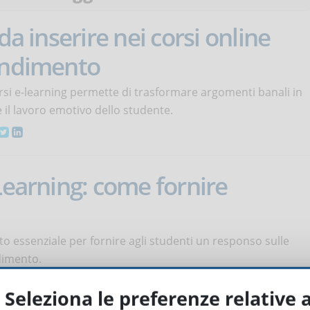
da inserire nei corsi online
rendimento
corsi e-learning permette di trasformare argomenti banali in
 il lavoro emotivo dello studente.
Learning: come fornire
to essenziale per fornire agli studenti un responso sulle
dimento.
Seleziona le preferenze relative 