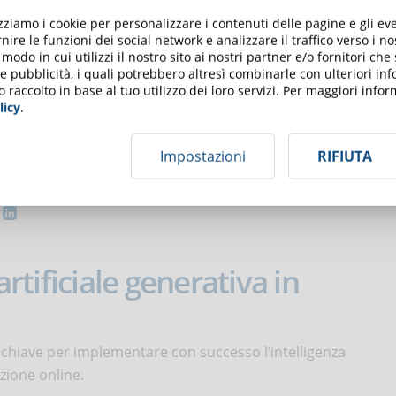
izziamo i cookie per personalizzare i contenuti delle pagine e gli e
del
22 Maggio 2024
nire le funzioni dei social network e analizzare il traffico verso i n
odo in cui utilizzi il nostro sito ai nostri partner e/o fornitori che
 e pubblicità, i quali potrebbero altresì combinarle con ulteriori in
ll’eLearning: cos’è e perché è
o raccolto in base al tuo utilizzo dei loro servizi. Per maggiori inf
licy
.
Impostazioni
RIFIUTA
ione dei dati, perché se ne parla così spesso e perché è
artificiale generativa in
e chiave per implementare con successo l’intelligenza
azione online.