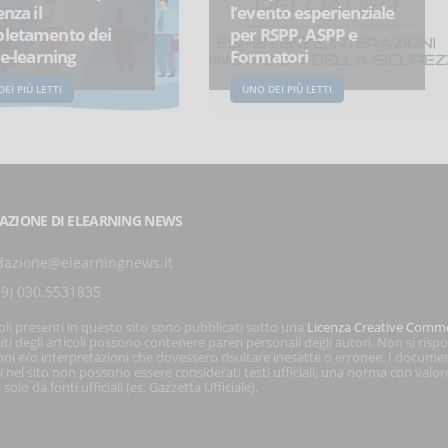
enza il
l’evento esperienziale
letamento dei
per RSPP, ASPP e
 e-learning
Formatori
EI PIÙ LETTI
UNO DEI PIÙ LETTI
AZIONE DI ELEARNING NEWS
dazione@elearningnews.it
39) 030.5531835
coli presenti in questo sito sono pubblicati sotto una
Licenza Creative Comm
ti degli articoli possono contenere pareri personali degli autori. Non si risp
oni e/o interpretazioni che dovessero risultare inesatte o erronee. I docume
i nel sito non possono essere considerati testi ufficiali, una norma con valor
 solo da fonti ufficiali (es. Gazzetta Ufficiale).