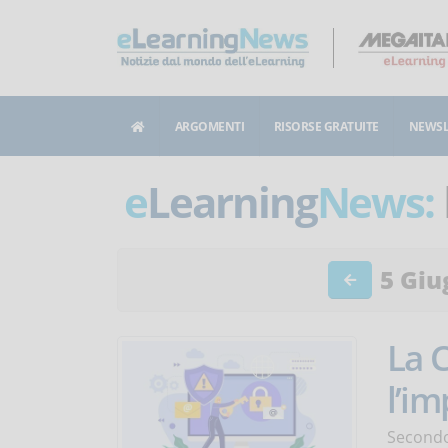
ARGOMENTI
RISORSE GRATUITE
NEWSL
e
Learning
News:
5 Giu
La C
l’i
Secondo 