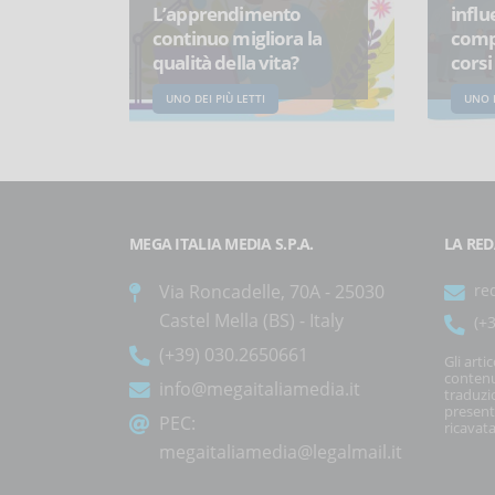
L’apprendimento
influ
continuo migliora la
comp
qualità della vita?
corsi
UNO DEI PIÙ LETTI
UNO D
MEGA ITALIA MEDIA S.P.A.
LA RED
Via Roncadelle, 70A - 25030
re
Castel Mella (BS) - Italy
(+
(+39) 030.2650661
Gli arti
contenu
info@megaitaliamedia.it
traduzi
present
PEC:
ricavata
megaitaliamedia@legalmail.it