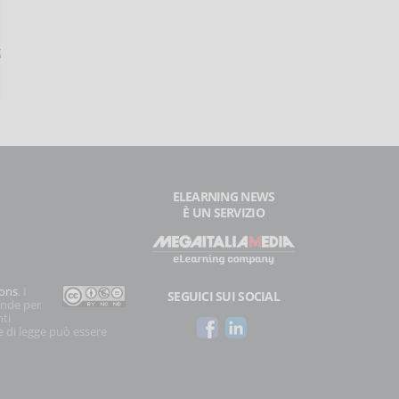
ELEARNING NEWS
È UN SERVIZIO
ons
. I
SEGUICI SUI SOCIAL
onde per
nti
e di legge può essere