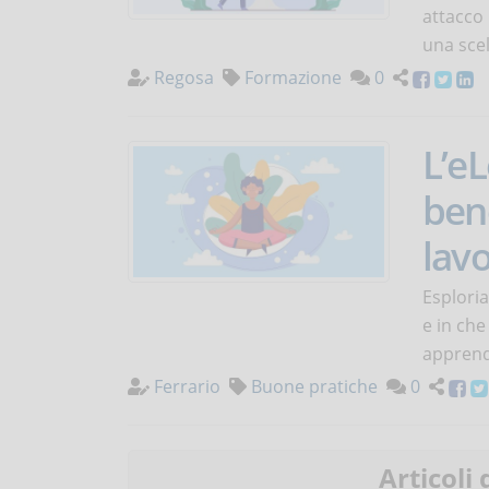
attacco 
una scel
Regosa
Formazione
0
L’eL
ben
lav
Esplori
e in che
apprendi
Ferrario
Buone pratiche
0
Articoli 