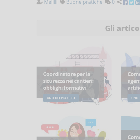
Melilli
Buone pratiche
0
Gli
artico
Coordinatore per la
Come 
sicurezza nei cantieri:
agent
obblighi formativi
artifi
UNO DEI PIÙ LETTI
UNO D
Come