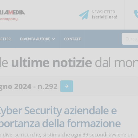
NEWSLETTER
Iscriviti
ora
!
ETTER
DIVENTA AUTORE
CONTATTI
le
ultime notizie
dal mond
gno 2024
- n.292
yber Security aziendale e
mportanza della formazione
diverse ricerche, si stima che ogni 39 secondi avviene un