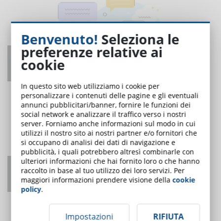
Benvenuto!
Seleziona le
preferenze relative ai
Come migliorare la leggibilità dei contenuti
cookie
per la formazione online
UNO DEI PIÙ LETTI
In questo sito web utilizziamo i cookie per
personalizzare i contenuti delle pagine e gli eventuali
annunci pubblicitari/banner, fornire le funzioni dei
social network e analizzare il traffico verso i nostri
server. Forniamo anche informazioni sul modo in cui
utilizzi il nostro sito ai nostri partner e/o fornitori che
si occupano di analisi dei dati di navigazione e
pubblicità, i quali potrebbero altresì combinarle con
ulteriori informazioni che hai fornito loro o che hanno
Building Information Modeling: cos’è e quali
raccolto in base al tuo utilizzo dei loro servizi. Per
sono le figure professionali
maggiori informazioni prendere visione della
cookie
policy
.
UNO DEI PIÙ LETTI
Impostazioni
RIFIUTA