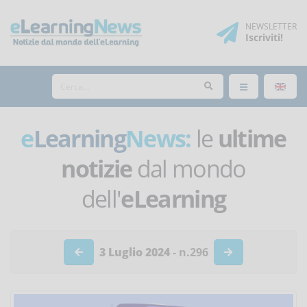
NEWSLETTER
Iscriviti
!
e
Learning
News:
le
ultime
notizie
dal mondo
dell'
eLearning
3 Luglio 2024
- n.296