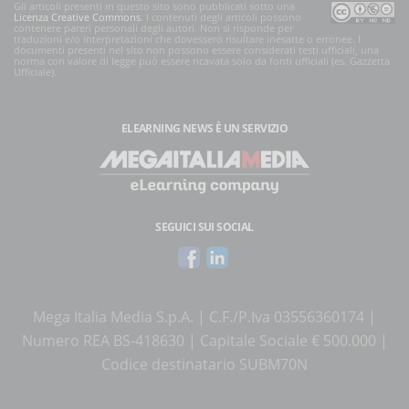
Gli articoli presenti in questo sito sono pubblicati sotto una
Licenza Creative Commons
. I contenuti degli articoli possono
contenere pareri personali degli autori. Non si risponde per
traduzioni e/o interpretazioni che dovessero risultare inesatte o erronee. I
documenti presenti nel sito non possono essere considerati testi ufficiali, una
norma con valore di legge può essere ricavata solo da fonti ufficiali (es. Gazzetta
Ufficiale).
ELEARNING NEWS
È UN SERVIZIO
SEGUICI SUI SOCIAL
Mega Italia Media S.p.A. | C.F./P.Iva 03556360174 |
Numero REA BS-418630 | Capitale Sociale € 500.000 |
Codice destinatario SUBM70N