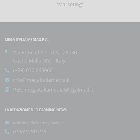
'Marketing'
MEGA ITALIA MEDIA S.P.A.
Via Roncadelle, 70A - 25030
Castel Mella (BS) - Italy
(+39) 030.2650661
info@megaitaliamedia.it
PEC:
megaitaliamedia@legalmail.it
LA REDAZIONE DI ELEARNING NEWS
redazione@elearningnews.it
(+39) 030.5531835