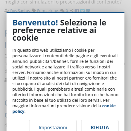
meglio con simulazioni o presentazioni di contenuto?
Dos Santos
Formazione
0
Benvenuto!
Seleziona le
preferenze relative ai
Perché conviene personalizzare
cookie
l’apprendimento - 10 Vantaggi
In questo sito web utilizziamo i cookie per
Quali sono i vantaggi che si possono trarre dalla
personalizzare i contenuti delle pagine e gli eventuali
annunci pubblicitari/banner, fornire le funzioni dei
personalizzazione dell'e-Learning per la formazione dei
social network e analizzare il traffico verso i nostri
dipendenti?
server. Forniamo anche informazioni sul modo in cui
utilizzi il nostro sito ai nostri partner e/o fornitori che
Mastroleo
Buone pratiche
0
si occupano di analisi dei dati di navigazione e
pubblicità, i quali potrebbero altresì combinarle con
ulteriori informazioni che hai fornito loro o che hanno
Come differenziarsi sul mercato
raccolto in base al tuo utilizzo dei loro servizi. Per
maggiori informazioni prendere visione della
cookie
policy
.
della formazione?
4 strategie per farsi notare su un mercato ricco di
Impostazioni
RIFIUTA