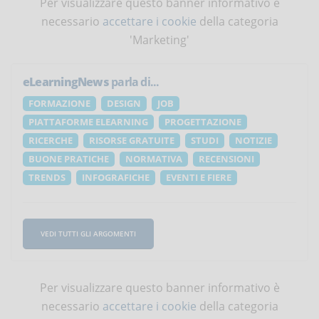
Per visualizzare questo banner informativo è
necessario
accettare i cookie
della categoria
'Marketing'
eLearningNews
parla di...
FORMAZIONE
DESIGN
JOB
PIATTAFORME ELEARNING
PROGETTAZIONE
RICERCHE
RISORSE GRATUITE
STUDI
NOTIZIE
BUONE PRATICHE
NORMATIVA
RECENSIONI
TRENDS
INFOGRAFICHE
EVENTI E FIERE
VEDI TUTTI GLI ARGOMENTI
Per visualizzare questo banner informativo è
necessario
accettare i cookie
della categoria