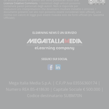
Gli articoli presenti in questo sito sono pubblicati sotto una
Licenza Creative Commons
. I contenuti degli articoli possono
contenere pareri personali degli autori. Non si risponde per
traduzioni e/o interpretazioni che dovessero risultare inesatte o erronee. I
documenti presenti nel sito non possono essere considerati testi ufficiali, una
norma con valore di legge può essere ricavata solo da fonti ufficiali (es. Gazzetta
Ufficiale).
ELEARNING NEWS
È UN SERVIZIO
SEGUICI SUI SOCIAL
Mega Italia Media S.p.A. | C.F./P.Iva 03556360174 |
Numero REA BS-418630 | Capitale Sociale € 500.000 |
Codice destinatario SUBM70N