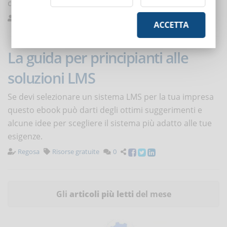
competitors.
De Domenico
Buone pratiche
0
ACCETTA
La guida per principianti alle
soluzioni LMS
Se devi selezionare un sistema LMS per la tua impresa
questo ebook può darti degli ottimi suggerimenti e
alcune idee per scegliere il sistema più adatto alle tue
esigenze.
Regosa
Risorse gratuite
0
Gli
articoli più letti
del mese