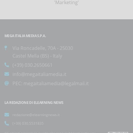
'Marketing'
MEGA ITALIA MEDIA S.P.A.
Via Roncadelle, 70A - 25030
Castel Mella (BS) - Italy
(+39) 030.2650661
info@megaitaliamedia.it
PEC:
megaitaliamedia@legalmail.it
LA REDAZIONE DI ELEARNING NEWS
redazione@elearningnews.it
(+39) 030.5531835