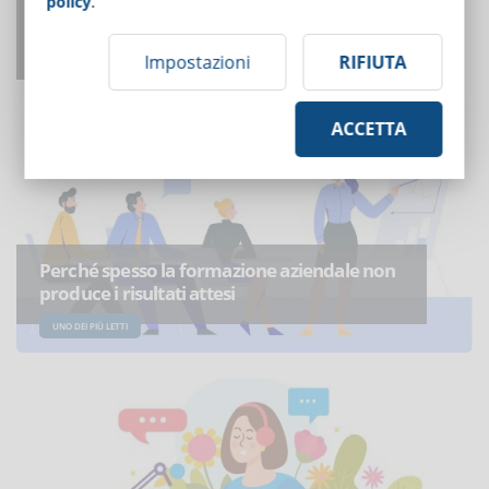
policy
.
Come adattarsi agli agenti di intelligenza
artificiale?
Impostazioni
RIFIUTA
UNO DEI PIÙ LETTI
ACCETTA
Perché spesso la formazione aziendale non
produce i risultati attesi
UNO DEI PIÙ LETTI