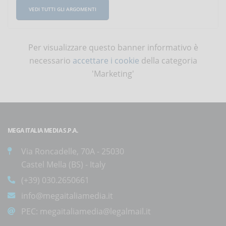
VEDI TUTTI GLI ARGOMENTI
Per visualizzare questo banner informativo è
necessario
accettare i cookie
della categoria
'Marketing'
MEGA ITALIA MEDIA S.P.A.
Via Roncadelle, 70A - 25030
Castel Mella (BS) - Italy
(+39) 030.2650661
info@megaitaliamedia.it
PEC:
megaitaliamedia@legalmail.it