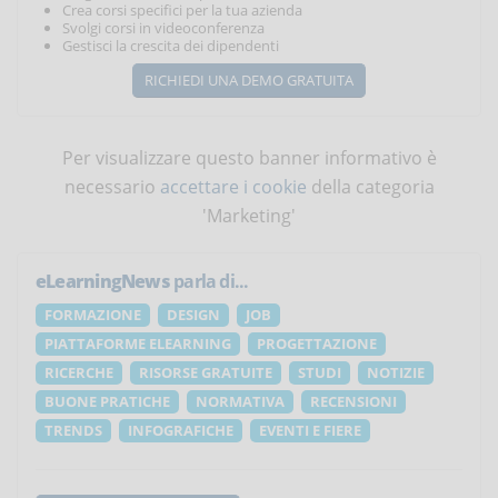
Crea corsi specifici per la tua azienda
Svolgi corsi in videoconferenza
Gestisci la crescita dei dipendenti
RICHIEDI UNA DEMO GRATUITA
Per visualizzare questo banner informativo è
necessario
accettare i cookie
della categoria
'Marketing'
eLearningNews
parla di...
FORMAZIONE
DESIGN
JOB
PIATTAFORME ELEARNING
PROGETTAZIONE
RICERCHE
RISORSE GRATUITE
STUDI
NOTIZIE
BUONE PRATICHE
NORMATIVA
RECENSIONI
TRENDS
INFOGRAFICHE
EVENTI E FIERE