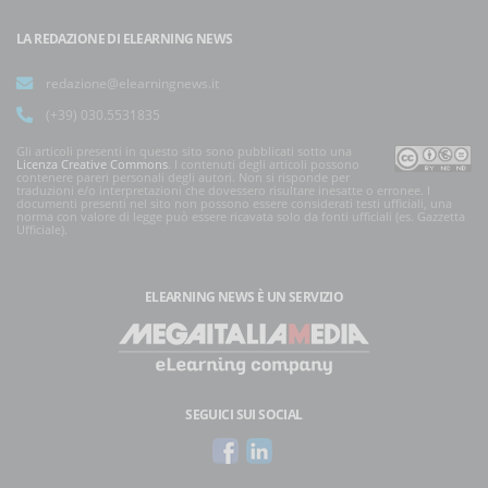
LA REDAZIONE DI ELEARNING NEWS
redazione@elearningnews.it
(+39) 030.5531835
Gli articoli presenti in questo sito sono pubblicati sotto una
Licenza Creative Commons
. I contenuti degli articoli possono
contenere pareri personali degli autori. Non si risponde per
traduzioni e/o interpretazioni che dovessero risultare inesatte o erronee. I
documenti presenti nel sito non possono essere considerati testi ufficiali, una
norma con valore di legge può essere ricavata solo da fonti ufficiali (es. Gazzetta
Ufficiale).
ELEARNING NEWS
È UN SERVIZIO
SEGUICI SUI SOCIAL