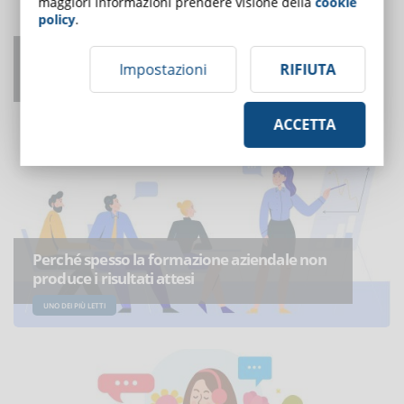
maggiori informazioni prendere visione della
cookie
policy
.
Come adattarsi agli agenti di intelligenza
Impostazioni
RIFIUTA
artificiale?
UNO DEI PIÙ LETTI
ACCETTA
Perché spesso la formazione aziendale non
produce i risultati attesi
UNO DEI PIÙ LETTI