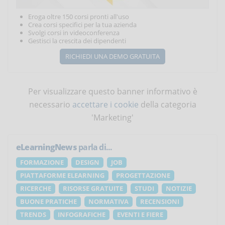
Eroga oltre 150 corsi pronti all'uso
Crea corsi specifici per la tua azienda
Svolgi corsi in videoconferenza
Gestisci la crescita dei dipendenti
RICHIEDI UNA DEMO GRATUITA
Per visualizzare questo banner informativo è
necessario
accettare i cookie
della categoria
'Marketing'
eLearningNews
parla di...
FORMAZIONE
DESIGN
JOB
PIATTAFORME ELEARNING
PROGETTAZIONE
RICERCHE
RISORSE GRATUITE
STUDI
NOTIZIE
BUONE PRATICHE
NORMATIVA
RECENSIONI
TRENDS
INFOGRAFICHE
EVENTI E FIERE