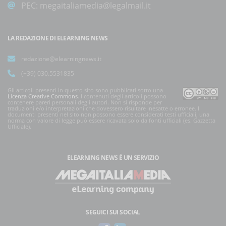
PEC:
megaitaliamedia@legalmail.it
LA REDAZIONE DI ELEARNING NEWS
redazione@elearningnews.it
(+39) 030.5531835
Gli articoli presenti in questo sito sono pubblicati sotto una
Licenza Creative Commons
. I contenuti degli articoli possono
contenere pareri personali degli autori. Non si risponde per
traduzioni e/o interpretazioni che dovessero risultare inesatte o erronee. I
documenti presenti nel sito non possono essere considerati testi ufficiali, una
norma con valore di legge può essere ricavata solo da fonti ufficiali (es. Gazzetta
Ufficiale).
ELEARNING NEWS
È UN SERVIZIO
SEGUICI SUI SOCIAL