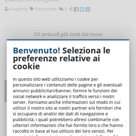
Gugliotta
Formazione
0
Gli
articoli più letti
del mese
Benvenuto!
Seleziona le
preferenze relative ai
cookie
In questo sito web utilizziamo i cookie per
personalizzare i contenuti delle pagine e gli eventuali
Coordinatore per la sicurezza nei cantieri:
annunci pubblicitari/banner, fornire le funzioni dei
obblighi formativi
social network e analizzare il traffico verso i nostri
server. Forniamo anche informazioni sul modo in cui
UNO DEI PIÙ LETTI
utilizzi il nostro sito ai nostri partner e/o fornitori che
si occupano di analisi dei dati di navigazione e
pubblicità, i quali potrebbero altresì combinarle con
ulteriori informazioni che hai fornito loro o che hanno
raccolto in base al tuo utilizzo dei loro servizi. Per