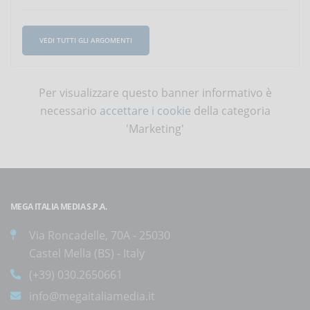
VEDI TUTTI GLI ARGOMENTI
Per visualizzare questo banner informativo è
necessario
accettare i cookie
della categoria
'Marketing'
MEGA ITALIA MEDIA S.P.A.
Via Roncadelle, 70A - 25030
Castel Mella (BS) - Italy
(+39) 030.2650661
info@megaitaliamedia.it