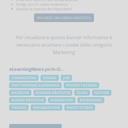
Svolgi corsi in videoconferenza
Gestisci la crescita dei dipendenti
RICHIEDI UNA DEMO GRATUITA
Per visualizzare questo banner informativo è
necessario
accettare i cookie
della categoria
'Marketing'
eLearningNews
parla di...
FORMAZIONE
DESIGN
JOB
PIATTAFORME ELEARNING
PROGETTAZIONE
RICERCHE
RISORSE GRATUITE
STUDI
NOTIZIE
BUONE PRATICHE
NORMATIVA
RECENSIONI
TRENDS
INFOGRAFICHE
EVENTI E FIERE