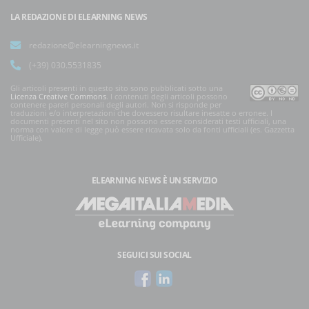
LA REDAZIONE DI ELEARNING NEWS
redazione@elearningnews.it
(+39) 030.5531835
Gli articoli presenti in questo sito sono pubblicati sotto una
Licenza Creative Commons
. I contenuti degli articoli possono
contenere pareri personali degli autori. Non si risponde per
traduzioni e/o interpretazioni che dovessero risultare inesatte o erronee. I
documenti presenti nel sito non possono essere considerati testi ufficiali, una
norma con valore di legge può essere ricavata solo da fonti ufficiali (es. Gazzetta
Ufficiale).
ELEARNING NEWS
È UN SERVIZIO
SEGUICI SUI SOCIAL