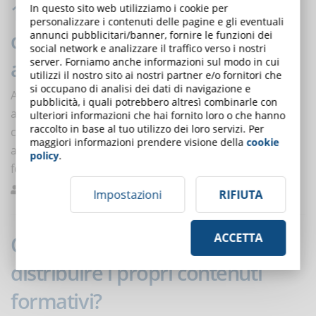
10 suggerimenti per la scrittura
In questo sito web utilizziamo i cookie per
personalizzare i contenuti delle pagine e gli eventuali
di un buon test di
annunci pubblicitari/banner, fornire le funzioni dei
social network e analizzare il traffico verso i nostri
apprendimento
server. Forniamo anche informazioni sul modo in cui
utilizzi il nostro sito ai nostri partner e/o fornitori che
si occupano di analisi dei dati di navigazione e
All’interno di un corso eLearning, un buon test di
pubblicità, i quali potrebbero altresì combinarle con
apprendimento consente di valutare l’efficacia del
ulteriori informazioni che hai fornito loro o che hanno
raccolto in base al tuo utilizzo dei loro servizi. Per
corso e aiuta gli studenti a conservare le informazioni
maggiori informazioni prendere visione della
cookie
apprese, rinforzandole. Scopriamo insieme i 10 step
policy
.
fondamentali per scrivere un test efficace.
Melilli
Buone pratiche
0
Impostazioni
RIFIUTA
ACCETTA
Qual è il modo migliore per
distribuire i propri contenuti
formativi?