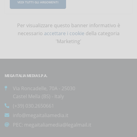
VEDI TUTTI GLI ARGOMENTI
Per visualizzare questo banner informativo è
necessario
accettare i cookie
della categoria
'Marketing'
MEGA ITALIA MEDIA S.P.A.
Via Roncadelle, 70A - 25030
Castel Mella (BS) - Italy
(+39) 030.2650661
info@megaitaliamedia.it
PEC:
megaitaliamedia@legalmail.it