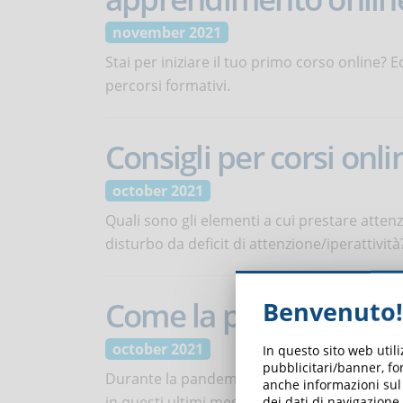
november 2021
Stai per iniziare il tuo primo corso online? 
percorsi formativi.
Consigli per corsi onl
october 2021
Quali sono gli elementi a cui prestare atten
disturbo da deficit di attenzione/iperattività
Come la pandemia ha 
Benvenuto!
october 2021
In questo sito web util
pubblicitari/banner, for
Durante la pandemia, l’eLearning ha mostra
anche informazioni sul m
in questi ultimi mesi?
dei dati di navigazione