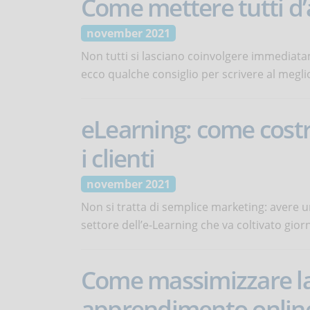
Come mettere tutti d’a
november 2021
Non tutti si lasciano coinvolgere immediatam
ecco qualche consiglio per scrivere al megli
eLearning: come cost
i clienti
november 2021
Non si tratta di semplice marketing: avere un
settore dell’e-Learning che va coltivato gio
Come massimizzare la
apprendimento onlin