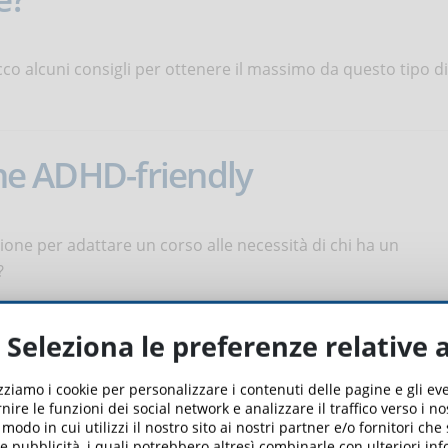
Ecco alcuni consigli per ottenere il massimo da questo tipo di
ine ADHD-friendly
zione per adattare un corso alle necessità di chi ha un
?
cambiato l’eLearning
Seleziona le preferenze relative 
izziamo i cookie per personalizzare i contenuti delle pagine e gli e
nire le funzioni dei social network e analizzare il traffico verso i n
to le sue immense potenzialità. Come è cambiato il settore
odo in cui utilizzi il nostro sito ai nostri partner e/o fornitori che
 e pubblicità, i quali potrebbero altresì combinarle con ulteriori in