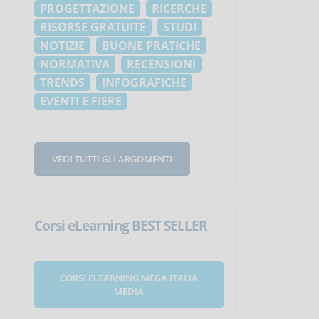
PROGETTAZIONE
RICERCHE
RISORSE GRATUITE
STUDI
NOTIZIE
BUONE PRATICHE
NORMATIVA
RECENSIONI
TRENDS
INFOGRAFICHE
EVENTI E FIERE
VEDI TUTTI GLI ARGOMENTI
Corsi eLearning BEST SELLER
CORSI ELEARNING MEGA ITALIA
MEDIA