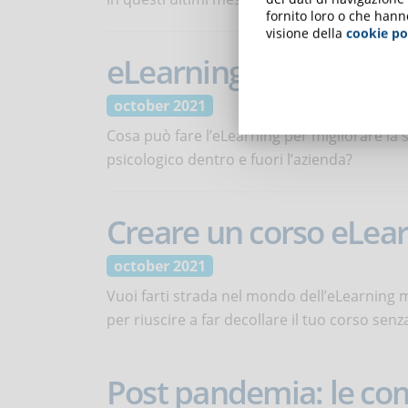
fornito loro o che hann
visione della
cookie po
eLearning e salute m
october 2021
Cosa può fare l’eLearning per migliorare la s
psicologico dentro e fuori l’azienda?
Creare un corso eLear
october 2021
Vuoi farti strada nel mondo dell’eLearning 
per riuscire a far decollare il tuo corso senza
Post pandemia: le co