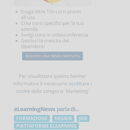
Eroga oltre 150 corsi pronti
all'uso
Crea corsi specifici per la tua
azienda
Svolgi corsi in videoconferenza
Gestisci la crescita dei
dipendenti
RICHIEDI UNA DEMO GRATUITA
Per visualizzare questo banner
informativo è necessario
accettare i
cookie
della categoria 'Marketing'
eLearningNews
parla di...
FORMAZIONE
DESIGN
JOB
PIATTAFORME ELEARNING