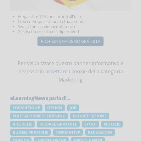
Eroga oltre 150 corsi pronti all'uso
Crea corsi specifici per la tua azienda
Svolgi corsi in videoconferenza
Gestisci la crescita dei dipendenti
RICHIEDI UNA DEMO GRATUITA
Per visualizzare questo banner informativo è
necessario
accettare i cookie
della categoria
'Marketing'
eLearningNews
parla di...
FORMAZIONE
DESIGN
JOB
PIATTAFORME ELEARNING
PROGETTAZIONE
RICERCHE
RISORSE GRATUITE
STUDI
NOTIZIE
BUONE PRATICHE
NORMATIVA
RECENSIONI
TRENDS
INFOGRAFICHE
EVENTI E FIERE