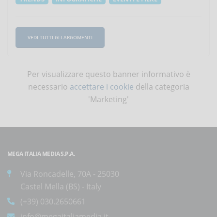
VEDI TUTTI GLI ARGOMENTI
Per visualizzare questo banner informativo è
necessario
accettare i cookie
della categoria
'Marketing'
MEGA ITALIA MEDIA S.P.A.
Via Roncadelle, 70A - 25030
Castel Mella (BS) - Italy
(+39) 030.2650661
info@megaitaliamedia.it