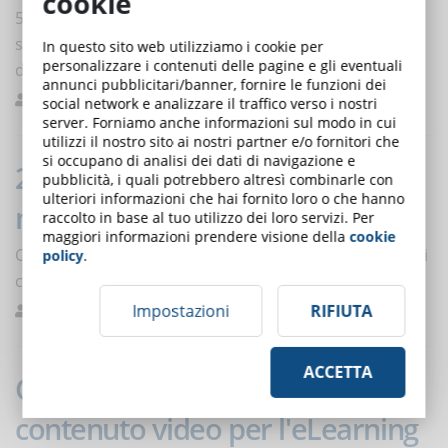
cookie
5 consigli per scegliere una piattaforma e-commerce
soddisfacente e massimizzare le entrate provenienti
In questo sito web utilizziamo i cookie per
personalizzare i contenuti delle pagine e gli eventuali
dai tuoi corsi in eLearning.
annunci pubblicitari/banner, fornire le funzioni dei
De Domenico
Piattaforme elearning
0
social network e analizzare il traffico verso i nostri
server. Forniamo anche informazioni sul modo in cui
utilizzi il nostro sito ai nostri partner e/o fornitori che
si occupano di analisi dei dati di navigazione e
2013-2018: Come è cambiato il
pubblicità, i quali potrebbero altresì combinarle con
ulteriori informazioni che hai fornito loro o che hanno
mondo dell'e-Learning?
raccolto in base al tuo utilizzo dei loro servizi. Per
maggiori informazioni prendere visione della
cookie
Cosa è cambiato nel mondo dell'e-Learning negli ultimi
policy
.
cinque anni? Molto.
Impostazioni
RIFIUTA
De Domenico
Notizie
0
ACCETTA
Come prepararsi a girare un
contenuto video per l'eLearning