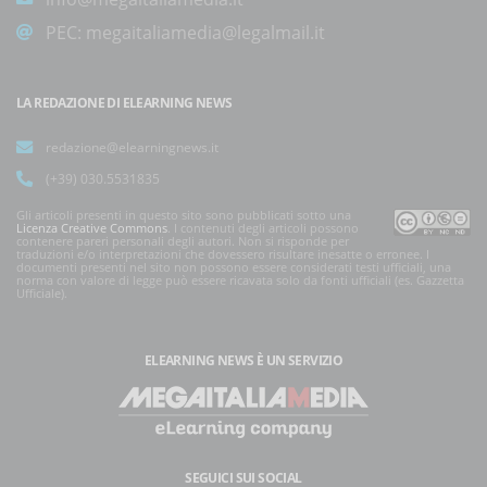
PEC:
megaitaliamedia@legalmail.it
LA REDAZIONE DI ELEARNING NEWS
redazione@elearningnews.it
(+39) 030.5531835
Gli articoli presenti in questo sito sono pubblicati sotto una
Licenza Creative Commons
. I contenuti degli articoli possono
contenere pareri personali degli autori. Non si risponde per
traduzioni e/o interpretazioni che dovessero risultare inesatte o erronee. I
documenti presenti nel sito non possono essere considerati testi ufficiali, una
norma con valore di legge può essere ricavata solo da fonti ufficiali (es. Gazzetta
Ufficiale).
ELEARNING NEWS
È UN SERVIZIO
SEGUICI SUI SOCIAL