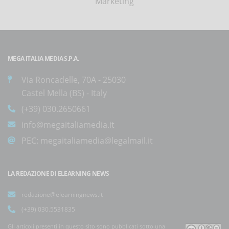
'Marketing'
MEGA ITALIA MEDIA S.P.A.
Via Roncadelle, 70A - 25030
Castel Mella (BS) - Italy
(+39) 030.2650661
info@megaitaliamedia.it
PEC:
megaitaliamedia@legalmail.it
LA REDAZIONE DI ELEARNING NEWS
redazione@elearningnews.it
(+39) 030.5531835
Gli articoli presenti in questo sito sono pubblicati sotto una