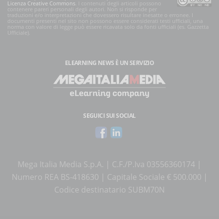
Licenza Creative Commons
. I contenuti degli articoli possono
contenere pareri personali degli autori. Non si risponde per
traduzioni e/o interpretazioni che dovessero risultare inesatte o erronee. I
documenti presenti nel sito non possono essere considerati testi ufficiali, una
norma con valore di legge può essere ricavata solo da fonti ufficiali (es. Gazzetta
Ufficiale).
ELEARNING NEWS
È UN SERVIZIO
SEGUICI SUI SOCIAL
Mega Italia Media S.p.A. | C.F./P.Iva 03556360174 |
Numero REA BS-418630 | Capitale Sociale € 500.000 |
Codice destinatario SUBM70N