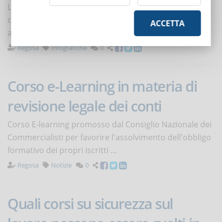
Le metodologie di apprendimento sono sempre in
continua evoluzione e il 2018 promette di essere un
ACCETTA
anno ricco di innovazioni per la formazione online ...
Regosa
Infografiche
0
Corso e-Learning in materia di
revisione legale dei conti
Corso E-learning promosso dal Consiglio Nazionale dei
Commercialisti per favorire l'assolvimento dell'obbligo
formativo dei propri iscritti ...
Regosa
Notizie
0
Quali corsi su sicurezza sul