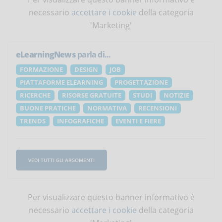
necessario
accettare i cookie
della categoria
'Marketing'
eLearningNews
parla di...
FORMAZIONE
DESIGN
JOB
PIATTAFORME ELEARNING
PROGETTAZIONE
RICERCHE
RISORSE GRATUITE
STUDI
NOTIZIE
BUONE PRATICHE
NORMATIVA
RECENSIONI
TRENDS
INFOGRAFICHE
EVENTI E FIERE
VEDI TUTTI GLI ARGOMENTI
Per visualizzare questo banner informativo è
necessario
accettare i cookie
della categoria