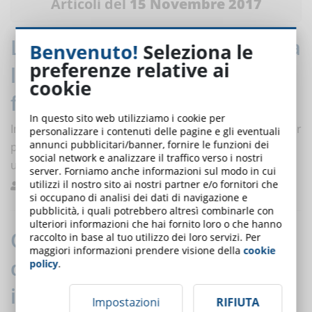
Articoli del
15 Novembre 2017
LEARNTEC 2018: la fiera europea
Benvenuto!
Seleziona le
preferenze relative ai
leader nel settore della
cookie
formazione online
In questo sito web utilizziamo i cookie per
In preparazione la 26 edizione di LEARNTEC, fiera leader
personalizzare i contenuti delle pagine e gli eventuali
annunci pubblicitari/banner, fornire le funzioni dei
per la formazione in e-Learning nelle scuole, nelle
social network e analizzare il traffico verso i nostri
università e nella vita aziendale ...
server. Forniamo anche informazioni sul modo in cui
utilizzi il nostro sito ai nostri partner e/o fornitori che
De Domenico
Eventi e Fiere
0
si occupano di analisi dei dati di navigazione e
pubblicità, i quali potrebbero altresì combinarle con
ulteriori informazioni che hai fornito loro o che hanno
Quali saranno i trends
raccolto in base al tuo utilizzo dei loro servizi. Per
maggiori informazioni prendere visione della
cookie
dell'elearning nel 2018? Scoprilo
policy
.
in questa infografica
Impostazioni
RIFIUTA