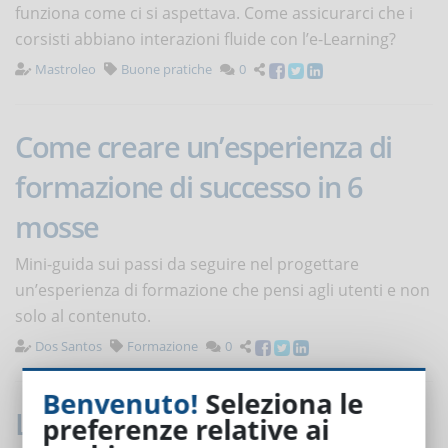
funziona come ci si aspettava. Come assicurarci che i
corsisti abbiano interazioni fluide con l’e-Learning?
Mastroleo
Buone pratiche
0
Come creare un’esperienza di
formazione di successo in 6
mosse
Mini-guida sui passi da seguire nel progettare
un’esperienza di formazione che pensi agli utenti e non
solo al contenuto.
Dos Santos
Formazione
0
Benvenuto!
Seleziona le
L'insegnamento digitale
preferenze relative ai