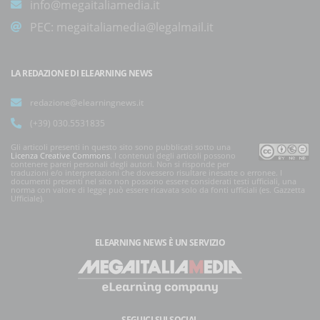
info@megaitaliamedia.it
PEC:
megaitaliamedia@legalmail.it
LA REDAZIONE DI ELEARNING NEWS
redazione@elearningnews.it
(+39) 030.5531835
Gli articoli presenti in questo sito sono pubblicati sotto una
Licenza Creative Commons
. I contenuti degli articoli possono
contenere pareri personali degli autori. Non si risponde per
traduzioni e/o interpretazioni che dovessero risultare inesatte o erronee. I
documenti presenti nel sito non possono essere considerati testi ufficiali, una
norma con valore di legge può essere ricavata solo da fonti ufficiali (es. Gazzetta
Ufficiale).
ELEARNING NEWS
È UN SERVIZIO
SEGUICI SUI SOCIAL