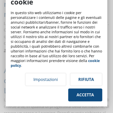
cookie
rappresenta davvero una
minaccia per i docenti?
In questo sito web utilizziamo i cookie per
personalizzare i contenuti delle pagine e gli eventuali
annunci pubblicitari/banner, fornire le funzioni dei
La prima parola che associ alla formazione è “docente”.
social network e analizzare il traffico verso i nostri
Gli insegnanti svolgono un ruolo importante in
server. Forniamo anche informazioni sul modo in cui
qualsiasi società. Ma nell'era della tecnologia, cosa
utilizzi il nostro sito ai nostri partner e/o fornitori che
si occupano di analisi dei dati di navigazione e
cambia?
pubblicità, i quali potrebbero altresì combinarle con
Mastroleo
Formazione
0
ulteriori informazioni che hai fornito loro o che hanno
raccolto in base al tuo utilizzo dei loro servizi. Per
maggiori informazioni prendere visione della
cookie
policy
.
Analisi dei fabbisogni formativi:
quando la soluzione è l'e-
Impostazioni
RIFIUTA
Learning?
ACCETTA
Un manager rileva un problema di performance, quindi
chiede a te, in qualità di progettista della formazione, di