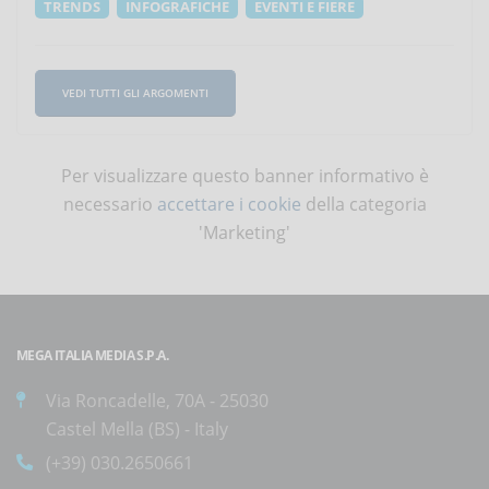
TRENDS
INFOGRAFICHE
EVENTI E FIERE
VEDI TUTTI GLI ARGOMENTI
Per visualizzare questo banner informativo è
necessario
accettare i cookie
della categoria
'Marketing'
MEGA ITALIA MEDIA S.P.A.
Via Roncadelle, 70A - 25030
Castel Mella (BS) - Italy
(+39) 030.2650661