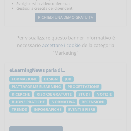
Svolgi corsi in videoconferenza
Gestisci la crescita dei dipendenti
RICHIEDI UNA DEMO GRATUITA
Per visualizzare questo banner informativo è
necessario
accettare i cookie
della categoria
'Marketing'
eLearningNews
parla di...
FORMAZIONE
DESIGN
JOB
PIATTAFORME ELEARNING
PROGETTAZIONE
RICERCHE
RISORSE GRATUITE
STUDI
NOTIZIE
BUONE PRATICHE
NORMATIVA
RECENSIONI
TRENDS
INFOGRAFICHE
EVENTI E FIERE