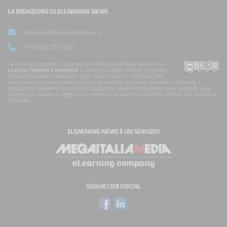
LA REDAZIONE DI ELEARNING NEWS
redazione@elearningnews.it
(+39) 030.5531835
Gli articoli presenti in questo sito sono pubblicati sotto una
Licenza Creative Commons
. I contenuti degli articoli possono
contenere pareri personali degli autori. Non si risponde per
traduzioni e/o interpretazioni che dovessero risultare inesatte o erronee. I
documenti presenti nel sito non possono essere considerati testi ufficiali, una
norma con valore di legge può essere ricavata solo da fonti ufficiali (es. Gazzetta
Ufficiale).
ELEARNING NEWS
È UN SERVIZIO
SEGUICI SUI SOCIAL