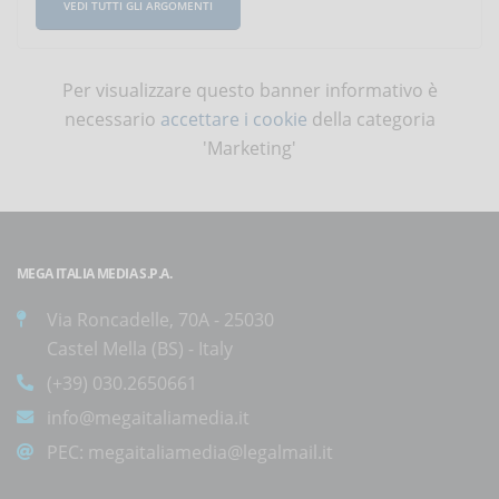
VEDI TUTTI GLI ARGOMENTI
Per visualizzare questo banner informativo è
necessario
accettare i cookie
della categoria
'Marketing'
MEGA ITALIA MEDIA S.P.A.
Via Roncadelle, 70A - 25030
Castel Mella (BS) - Italy
(+39) 030.2650661
info@megaitaliamedia.it
PEC:
megaitaliamedia@legalmail.it