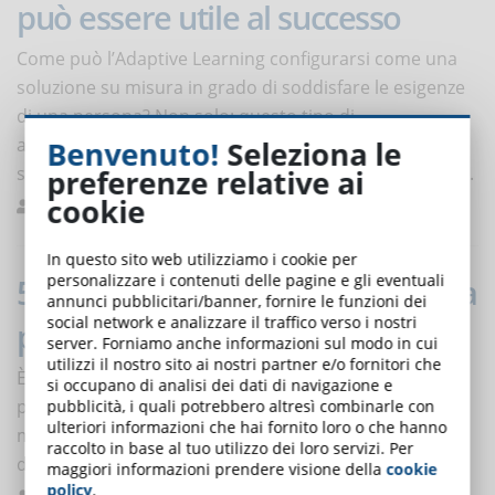
può essere utile al successo
Come può l’Adaptive Learning configurarsi come una
soluzione su misura in grado di soddisfare le esigenze
di una persona? Non solo: questo tipo di
apprendimento consente anche di raggiungere il
Benvenuto!
Seleziona le
successo della formazione aziendale. Scopriamo come.
preferenze relative ai
cookie
Mastroleo
Formazione
0
In questo sito web utilizziamo i cookie per
personalizzare i contenuti delle pagine e gli eventuali
5 buoni motivi per organizzare la
annunci pubblicitari/banner, fornire le funzioni dei
social network e analizzare il traffico verso i nostri
prevendita di un corso online
server. Forniamo anche informazioni sul modo in cui
utilizzi il nostro sito ai nostri partner e/o fornitori che
È possibile ricevere degli ordini per un corso online
si occupano di analisi dei dati di navigazione e
prima di finirlo? La risposta è che non solo è possibile,
pubblicità, i quali potrebbero altresì combinarle con
ulteriori informazioni che hai fornito loro o che hanno
ma anche necessario, se si vuole trarre il massimo
raccolto in base al tuo utilizzo dei loro servizi. Per
dall’e-learning.
maggiori informazioni prendere visione della
cookie
policy
.