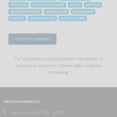
RICERCHE
RISORSE GRATUITE
STUDI
NOTIZIE
BUONE PRATICHE
NORMATIVA
RECENSIONI
TRENDS
INFOGRAFICHE
EVENTI E FIERE
VEDI TUTTI GLI ARGOMENTI
Per visualizzare questo banner informativo è
necessario
accettare i cookie
della categoria
'Marketing'
MEGA ITALIA MEDIA S.P.A.
Via Roncadelle, 70A - 25030