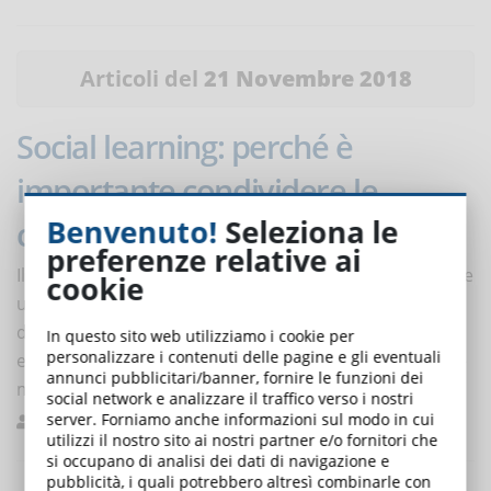
Articoli del
21 Novembre 2018
Social learning: perché è
importante condividere le
Benvenuto!
Seleziona le
conoscenze nell’e-Learning?
preferenze relative ai
Il social learning digitale è una tendenza che si propone
cookie
un obiettivo preciso: mettere al centro
dell’apprendimento gli utenti e il loro condividere
In questo sito web utilizziamo i cookie per
personalizzare i contenuti delle pagine e gli eventuali
esperienze. Perché è importante in un’azienda e in che
annunci pubblicitari/banner, fornire le funzioni dei
modo può stimolare i dipendenti?
social network e analizzare il traffico verso i nostri
server. Forniamo anche informazioni sul modo in cui
Mastroleo
Buone pratiche
0
utilizzi il nostro sito ai nostri partner e/o fornitori che
si occupano di analisi dei dati di navigazione e
pubblicità, i quali potrebbero altresì combinarle con