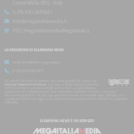
Castel Mella (BS) - Italy
(+39) 030.2650661
info@megaitaliamedia.it
PEC:
megaitaliamedia@legalmail.it
LA REDAZIONE DI ELEARNING NEWS
redazione@elearningnews.it
(+39) 030.5531835
Gli articoli presenti in questo sito sono pubblicati sotto una
Licenza Creative Commons
. I contenuti degli articoli possono
contenere pareri personali degli autori. Non si risponde per
traduzioni e/o interpretazioni che dovessero risultare inesatte o erronee. I
documenti presenti nel sito non possono essere considerati testi ufficiali, una
norma con valore di legge può essere ricavata solo da fonti ufficiali (es. Gazzetta
Ufficiale).
ELEARNING NEWS
È UN SERVIZIO