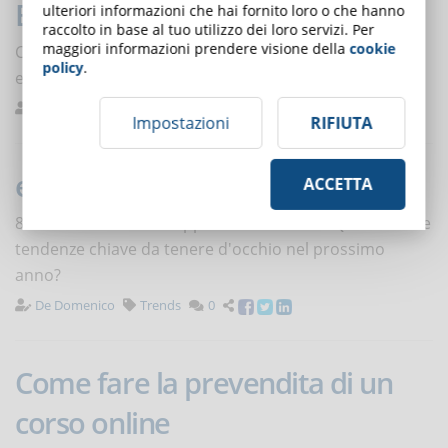
Blockchain e formazione online
ulteriori informazioni che hai fornito loro o che hanno
raccolto in base al tuo utilizzo dei loro servizi. Per
maggiori informazioni prendere visione della
cookie
Come la Blockchain può migliorare e rendere più
policy
.
efficace la formazione online.
Regosa
Notizie
0
Impostazioni
RIFIUTA
e-Learning: i trend del 2019
ACCETTA
8 tendenze che si svilupperanno nel 2019. Quali sono le
tendenze chiave da tenere d'occhio nel prossimo
anno?
De Domenico
Trends
0
Come fare la prevendita di un
corso online