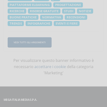
PIATTAFORME ELEARNING
PROGETTAZIONE
RICERCHE
RISORSE GRATUITE
STUDI
NOTIZIE
BUONE PRATICHE
NORMATIVA
RECENSIONI
TRENDS
INFOGRAFICHE
EVENTI E FIERE
VEDI TUTTI GLI ARGOMENTI
Per visualizzare questo banner informativo è
necessario
accettare i cookie
della categoria
'Marketing'
MEGA ITALIA MEDIA S.P.A.