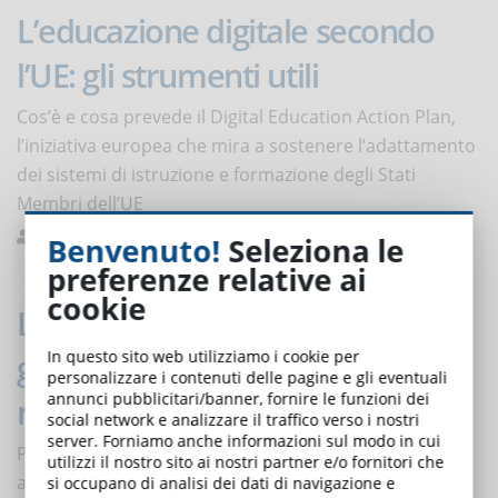
L’educazione digitale secondo
l’UE: gli strumenti utili
Cos’è e cosa prevede il Digital Education Action Plan,
l’iniziativa europea che mira a sostenere l’adattamento
dei sistemi di istruzione e formazione degli Stati
Membri dell’UE
Bernasconi
Notizie
0
Benvenuto!
Seleziona le
preferenze relative ai
cookie
Le 5 infografiche in motion
In questo sito web utilizziamo i cookie per
graphics che fanno la differenza
personalizzare i contenuti delle pagine e gli eventuali
annunci pubblicitari/banner, fornire le funzioni dei
nell’eLearning
social network e analizzare il traffico verso i nostri
server. Forniamo anche informazioni sul modo in cui
Perché e quando è il caso di realizzare un’infografica
utilizzi il nostro sito ai nostri partner e/o fornitori che
animata in un corso eLearning? Ecco 5 consigli per
si occupano di analisi dei dati di navigazione e