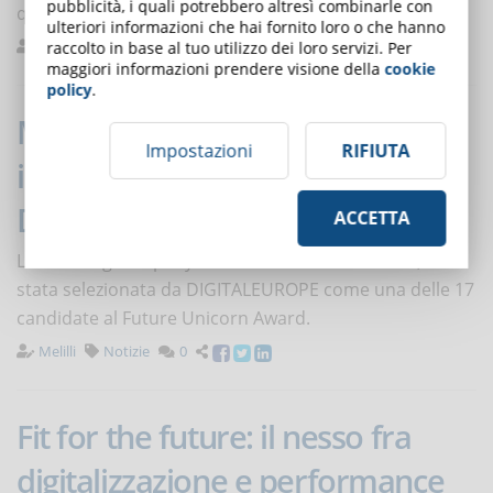
pubblicità, i quali potrebbero altresì combinarle con
questo tipo di asset nelle tue produzioni e-learning.
ulteriori informazioni che hai fornito loro o che hanno
Ascione
Design
0
raccolto in base al tuo utilizzo dei loro servizi. Per
maggiori informazioni prendere visione della
cookie
policy
.
Mega Italia Media nominata per
Impostazioni
RIFIUTA
il Future Unicorn Award di
DIGITALEUROPE
ACCETTA
L'eLearning company italiana con sede a Brescia, è
stata selezionata da DIGITALEUROPE come una delle 17
candidate al Future Unicorn Award.
Melilli
Notizie
0
Fit for the future: il nesso fra
digitalizzazione e performance