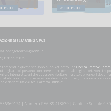
EI PIÙ LETTI
UNO DEI PIÙ LETTI
AZIONE DI ELEARNING NEWS
dazione@elearningnews.it
39) 030.5531835
coli presenti in questo sito sono pubblicati sotto una
Licenza Creative Comm
ti degli articoli possono contenere pareri personali degli autori. Non si risp
oni e/o interpretazioni che dovessero risultare inesatte o erronee. I docume
i nel sito non possono essere considerati testi ufficiali, una norma con valor
 solo da fonti ufficiali (es. Gazzetta Ufficiale).
a 03556360174 | Numero REA BS-418630 | Capitale Sociale € 