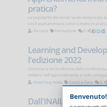
pratica?
La popolarità dei social rende sempre più 
cos’è esattamente e come si mette in pratic
Ferrario
Formazione
0
Learning and Develop
l'edizione 2022
Conclusa la terza edizione della conferenza 
indietro nell'apprendimento e nello svilupp
eLearning News
Eventi e Fiere
0
Benvenuto!
Dall'INAIL 14 milioni 
In questo sito web util