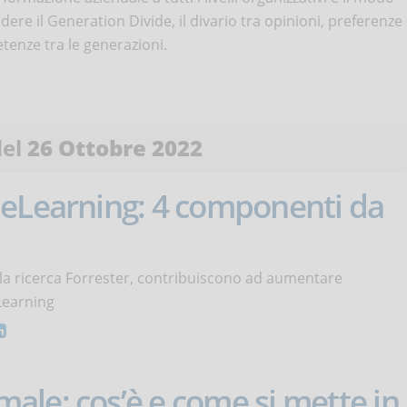
dere il Generation Divide, il divario tra opinioni, preferenze
tenze tra le generazioni.
del
26 Ottobre 2022
 eLearning: 4 componenti da
la ricerca Forrester, contribuiscono ad aumentare
eLearning
le: cos’è e come si mette in