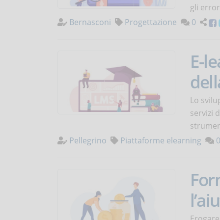
gli erro
Bernasconi
Progettazione
0
E-le
del
Lo svilu
servizi 
strumen
Pellegrino
Piattaforme elearning
For
l’ai
Erogare 