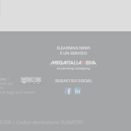
ELEARNING NEWS
È UN SERVIZIO
ons
. I
SEGUICI SUI SOCIAL
onde per
nti
e di legge può essere
500.000 | Codice destinatario SUBM70N