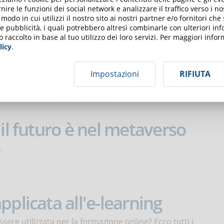
nire le funzioni dei social network e analizzare il traffico verso i n
odo in cui utilizzi il nostro sito ai nostri partner e/o fornitori che
mativi e aggiornamenti tematici destinati a lavoratori, RLS,
 e pubblicità, i quali potrebbero altresì combinarle con ulteriori in
o raccolto in base al tuo utilizzo dei loro servizi. Per maggiori inf
licy
.
Impostazioni
RIFIUTA
del
19 Ottobre 2022
il futuro è nel metaverso
.
plicata all'e-learning
ere utilizzata per la formazione online? Ecco tutti i