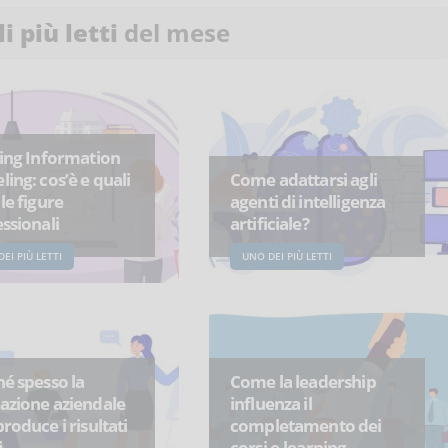
li più letti
del mese
ing Information
ing: cos’è e quali
Come adattarsi agli
le figure
agenti di intelligenza
ssionali
artificiale?
EI PIÙ LETTI
UNO DEI PIÙ LETTI
é spesso la
Come la leadership
azione aziendale
influenza il
roduce i risultati
completamento dei
i
corsi e-learning