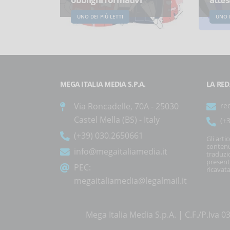
UNO DEI PIÙ LETTI
UNO D
MEGA ITALIA MEDIA S.P.A.
LA RED
Via Roncadelle, 70A - 25030
re
Castel Mella (BS) - Italy
(+
(+39) 030.2650661
Gli arti
contenu
info@megaitaliamedia.it
traduzi
present
PEC:
ricavata
megaitaliamedia@legalmail.it
Mega Italia Media S.p.A. | C.F./P.Iv