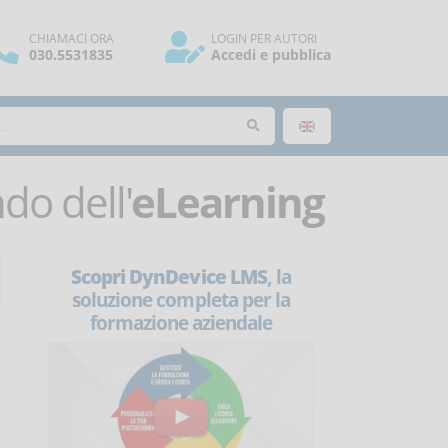
CHIAMACI ORA
LOGIN PER AUTORI
030.5531835
Accedi e pubblica
o dell'
eLearning
Scopri DynDevice LMS
, la
soluzione completa per la
formazione aziendale
i