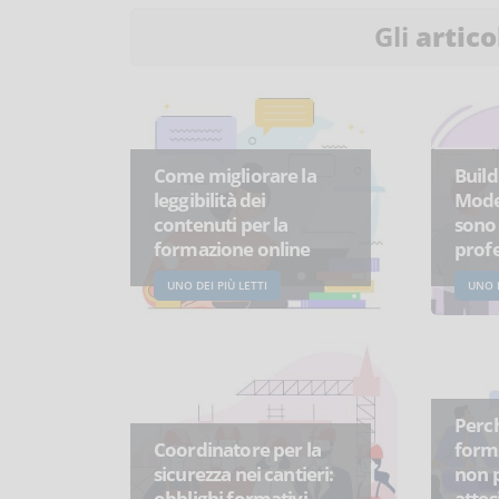
Gli
artico
Come migliorare la
Build
leggibilità dei
Model
contenuti per la
sono 
formazione online
profe
UNO DEI PIÙ LETTI
UNO D
Perch
Coordinatore per la
form
sicurezza nei cantieri:
non p
obblighi formativi
attes