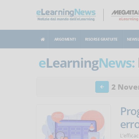
ARGOMENTI
RISORSE GRATUITE
NEWSL
e
Learning
News:
2 Nove
Prog
erro
L’effica