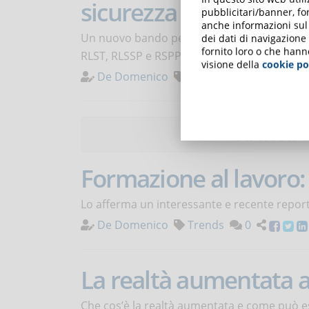
sicurezza
pubblicitari/banner, for
anche informazioni sul m
Un nuovo bando per finanziare interventi for
dei dati di navigazione
fornito loro o che hann
RLST, RLSSP e RSPP.
visione della
cookie po
De Domenico
Notizie
0
Articoli 
Formazione al lavoro: 
Lo afferma un interessante e recente report
De Domenico
Trends
0
La realtà aumentata ap
Che cos’è la realtà aumentata e come può ess