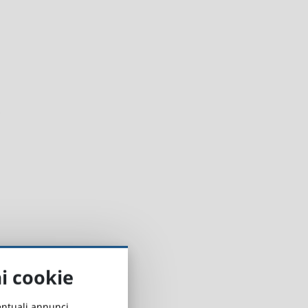
ai cookie
e
ventuali annunci